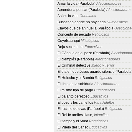
Amar la vida (Parábola)
Aleccionadores
Aprender a pensar (Parábola)
Aleccionadores
Así es la vida
Orientales
Buscando donde no hay nada
Humoristicos
Clavos que dejan huella (Parábola)
Alecciona
Concepto de pecado
Religiosos
Coyolxauhqui
Mitológicos
Deja secar la ira
Educativos
El CAballo en el pozo (Parábola)
Aleccionado
El ciempiés (Parábola)
Aleccionadores
El Criminal detective
Miedo y Terror
El día en que Jesus guardó silencio (Parábola
El Helecho y el Bambú
Religiosos
El libro de la sabiduria
Aleccionadores
El mismo tipo de pago
Humoristicos
El pajarito perezoso
Educativos
El pozo y los camellos
Para Adultos
El racimo de uvas (Parábola)
Religiosos
El Rei té orelles d'ase,
Infantiles
El tiempo y el Amor
Románticos
El Vuelo del Ganso
Educativos