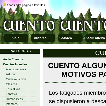
Añadir esta página a favoritos
Inicio
Autores
Colorea
Añadir nuevo
CATEGORÍAS
CU
Audio Cuentos
CUENTO ALGU
Cuentos Infantiles
Aleccionadores
MOTIVOS P
Astucia
Ciencia-Ficción
Clásicos
Educativos
Los fatigados miembros
Fantasía
Humoristicos
se dispusieron a descan
Infantiles