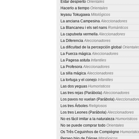
Estar despierto
Orientales
Hacerlo a tiempo
Orientales
Ieyasu Tokugawa
Mitológicos
La anciana Campesina
Aleccionadores
La Blancaneu i els set nans
Románticos
La caputxeta vermella
Aleccionadores
La Diferencia
Aleccionadores
La dificultad de la percepción global
Orientale
La Fuerza mágica
Aleccionadores
La Pagesa astuta
Infantiles
La Profesora
Aleccionadores
La silla mágica
Aleccionadores
La tortuga y el conejo
Infantiles
Las dos yeguas
Humoristicos
Las tres rejas (Parábola)
Aleccionadores
Los pavos no vuelan (Parábola)
Aleccionador
Los tres Árboles
Religiosos
Los tres Leones (Parábola)
Aleccionadores
No es fácil imitar a la naturaleza
Humoristicos
No se puede comprar todo
Orientales
Os Três Ceguinhos de Compiègne
Humoristic
Perseo hijo de Dánae
Mitológicos