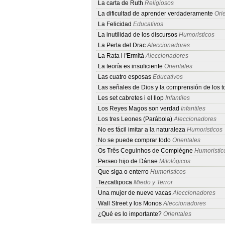
La carta de Ruth
Religiosos
La dificultad de aprender verdaderamente
Orie
La Felicidad
Educativos
La inutilidad de los discursos
Humoristicos
La Perla del Drac
Aleccionadores
La Rata i l'Ermità
Aleccionadores
La teoría es insuficiente
Orientales
Las cuatro esposas
Educativos
Las señales de Dios y la comprensión de los t
Les set cabretes i el llop
Infantiles
Los Reyes Magos son verdad
Infantiles
Los tres Leones (Parábola)
Aleccionadores
No es fácil imitar a la naturaleza
Humoristicos
No se puede comprar todo
Orientales
Os Três Ceguinhos de Compiègne
Humoristic
Perseo hijo de Dánae
Mitológicos
Que siga o enterro
Humoristicos
Tezcatlipoca
Miedo y Terror
Una mujer de nueve vacas
Aleccionadores
Wall Street y los Monos
Aleccionadores
¿Qué es lo importante?
Orientales