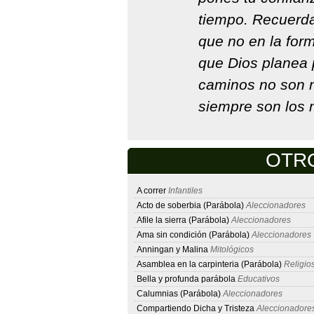
tiempo. Recuerda
que no en la fo
que Dios planea
caminos no son n
siempre son los
OTRO
A correr
Infantiles
Acto de soberbia (Parábola)
Aleccionadores
Afile la sierra (Parábola)
Aleccionadores
Ama sin condición (Parábola)
Aleccionadores
Anningan y Malina
Mitológicos
Asamblea en la carpinteria (Parábola)
Religio
Bella y profunda parábola
Educativos
Calumnias (Parábola)
Aleccionadores
Compartiendo Dicha y Tristeza
Aleccionadore