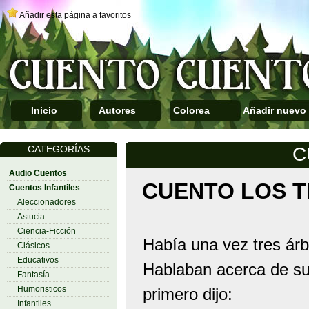
Añadir esta página a favoritos
Inicio
Autores
Colorea
Añadir nuevo
CATEGORÍAS
C
Audio Cuentos
CUENTO LOS 
Cuentos Infantiles
Aleccionadores
Astucia
Ciencia-Ficción
Había una vez tres ár
Clásicos
Educativos
Hablaban acerca de su
Fantasía
Humoristicos
primero dijo:
Infantiles