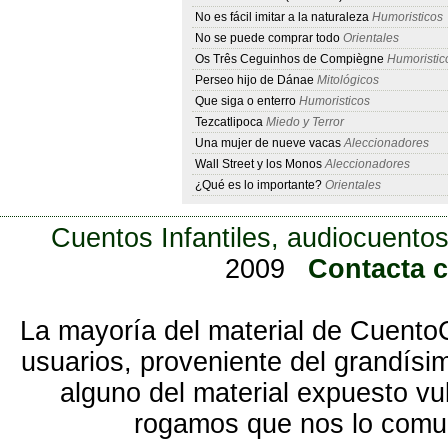
No es fácil imitar a la naturaleza
Humoristicos
No se puede comprar todo
Orientales
Os Três Ceguinhos de Compiègne
Humoristic
Perseo hijo de Dánae
Mitológicos
Que siga o enterro
Humoristicos
Tezcatlipoca
Miedo y Terror
Una mujer de nueve vacas
Aleccionadores
Wall Street y los Monos
Aleccionadores
¿Qué es lo importante?
Orientales
Cuentos Infantiles, audiocuentos
2009
Contacta 
La mayoría del material de Cuento
usuarios, proveniente del grandísi
alguno del material expuesto vu
rogamos que nos lo com