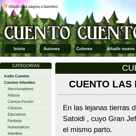
Añadir esta página a favoritos
Inicio
Autores
Colorea
Añadir nuevo
CATEGORÍAS
CU
Audio Cuentos
CUENTO LAS
Cuentos Infantiles
Aleccionadores
Astucia
Ciencia-Ficción
En las lejanas tierras 
Clásicos
Educativos
Satoidi , cuyo Gran Je
Fantasía
Humoristicos
el mismo parto.
Infantiles