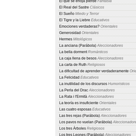
El que se enoja pierde
Fantasía
El Real del Sastre
Clásicos
El Sueño
Miedo y Terror
El Tigre y la Liebre
Educativos
Emociones verdaderas?
Orientales
Generosidad
Orientales
Hermes
Mitológicos
La anciana (Parábola)
Aleccionadores
La bella dorment
Románticos
La caja llena de besos
Aleccionadores
La carta de Ruth
Religiosos
La dificultad de aprender verdaderamente
Orie
La Felicidad
Educativos
La inutilidad de los discursos
Humoristicos
La Perla del Drac
Aleccionadores
La Rata i l'Ermità
Aleccionadores
La teoría es insuficiente
Orientales
Las cuatro esposas
Educativos
Las tres rejas (Parábola)
Aleccionadores
Los pavos no vuelan (Parábola)
Aleccionador
Los tres Árboles
Religiosos
Los tres Leones (Parábola)
Aleccionadores