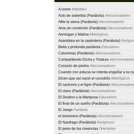
A correr
Infantiles
Acto de soberbia (Parábola)
Aleccionadores
Afile la sierra (Parábola)
Aleccionadores
Ama sin condición (Parábola)
Aleccionadores
Anningan y Malina
Mitológicos
Asamblea en la carpinteria (Parábola)
Religio
Bella y profunda parábola
Educativos
Calumnias (Parábola)
Aleccionadores
Compartiendo Dicha y Tristeza
Aleccionadore
Corazón de piedra
Aleccionadores
Cuando con astucia se intenta engañar a la c
Dicen que así nació el cocodrilo
Mitológicos
El cachorro y el tigre (Parábola)
Aleccionador
El clavo (Parábola)
Aleccionadores
El Destino y la Mariposa
Educativos
El final de un sueño (Parábola)
Aleccionadore
El Juego
Fantasía
el limosnero (Parábola)
Aleccionadores
El Naufrago (Parábola)
Religiosos
El peso de las creencias
Orientales