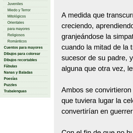
Juveniles
Miedo y Terror
A medida que transcurr
Mitológicos
Orientales
creciendo, aprendiendo
para mayores
granjeándose la simpatí
Religiosos
Románticos
cuando la mitad de la 
Cuentos para mayores
Dibujos para colorear
sucesor de su padre, y 
Dibujos recortables
Fábulas
alguna que otra vez, l
Nanas y Baladas
Poesías
Puzzles
Ambos se convirtieron 
Trabalenguas
que tuviera lugar la ce
convertirían en guerrer
Con el fin de que no hu