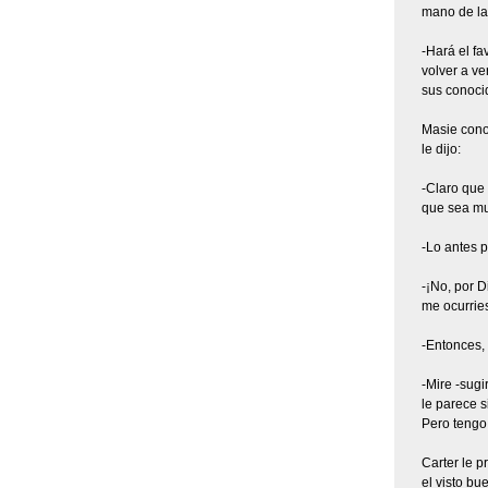
mano de l
-Hará el f
volver a ve
sus conoci
Masie conoc
le dijo:
-Claro que
que sea mu
-Lo antes p
-¡No, por D
me ocurries
-Entonces, 
-Mire -sugi
le parece s
Pero tengo
Carter le p
el visto b