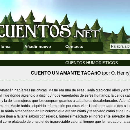
lorea
Añadir nuevo
Contacto
CUENTOS HUMORISTICOS
CUENTO UN AMANTE TACAñO
(por O. Henry
Almacén había tres mil chicas. Masie era una de ellas. Tenía dieciocho años y er
Allí fue donde aprendió a distinguir dos variedades de seres humanos: la de los c
 y la de las mujeres que les compran guantes a caballeros desafortunados. Ademá
mana, Masie había adquirido información por otras vías. Había prestado oídos a l
y la había almacenado en un cerebro que era tan cauto y reservado como el de un g
ue iban a faltarle sabios consejeros, hubiese mezclado el ingrediente salvador de 
l zorro plateado de una piel de inapreciable valor al tiempo que le ha dado una ast