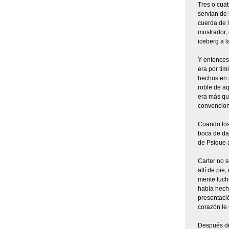
Tres o cua
servían de 
cuerda de l
mostrador, 
iceberg a l
Y entonces 
era por tim
hechos en s
roble de a
era más que
convencione
Cuando los
boca de da
de Psique a
Carter no 
allí de pie
mente luchó
había hech
presentació
corazón le 
Después de 