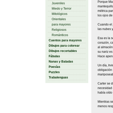
Porque Mas
Juveniles
mantequill
Miedo y Terror
métrica pa
Mitológicos
los ojos de
Orientales
para mayores
Cuando el j
las nubes 
Religiosos
Románticos
Esa es la s
Cuentos para mayores
corazón, ca
Dibujos para colorear
al almacén,
Dibujos recortables
su nariz es
Fábulas
Hace apena
Nanas y Baladas
Un día, Irv
Poesías
obligación 
Puzzles
mariposeaba
Trabalenguas
Carter se d
necesidad d
había oído 
Mientras s
menos resp