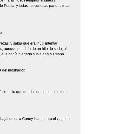
mos maravillosos templos hindúes y
de Persia, y todas las curiosas panorámicas
e.
zas, y sabía que era inútil intentar
tes, aunque pendida de un hilo de seda, el
, ella había plegado sus alas y su mano
a del mostrador.
é crees tú que quería ese tipo que hiciera
 bajásemos a Coney Island para el viaje de