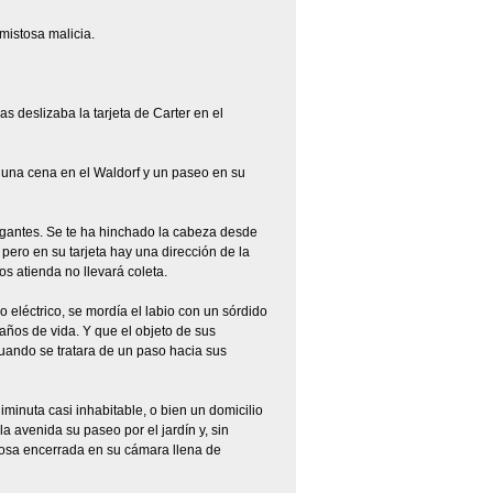
mistosa malicia.
 deslizaba la tarjeta de Carter en el
de una cena en el Waldorf y un paseo en su
legantes. Se te ha hinchado la cabeza desde
ero en su tarjeta hay una dirección de la
s atienda no llevará coleta.
eléctrico, se mordía el labio con un sórdido
años de vida. Y que el objeto de sus
uando se tratara de un paso hacia sus
minuta casi inhabitable, o bien un domicilio
a avenida su paseo por el jardín y, sin
posa encerrada en su cámara llena de