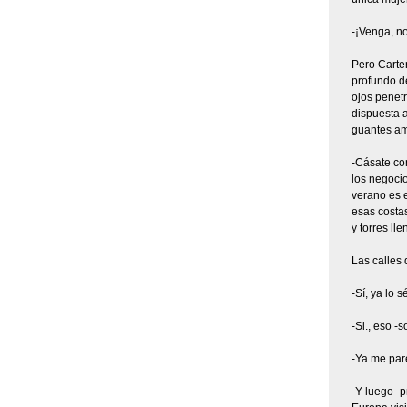
-¡Venga, no
Pero Carter
profundo d
ojos penetr
dispuesta a
guantes ama
-Cásate co
los negocio
verano es e
esas costas
y torres ll
Las calles 
-Sí, ya lo 
-Si., eso -s
-Ya me pare
-Y luego -