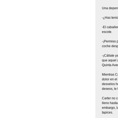
Una dependi
-¿Has tenid
-El caballe
escote.
-¡Permiso p
coche des
-¡Cállate y
que aquel a
Quinta Aven
Mientras C
dolor en el
desvelos hu
deseos, le 
Carter no c
lleno hasta
embargo, l
tapices.