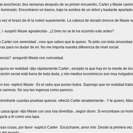
 al anochecer, dos semanas después de su primer encuentro, Carter y Masie cami
iluminado. Encontraron un banco, bajo la sombra de un árbol y bastante apartado, 
a vez el brazo de él la rodeó suavemente. La cabeza de dorado bronce de Masie s
..! -suspiró Masie agradecida-. ¿Cómo no se te ha ocurrido esto antes?
o Carter con serenidad-, creo que sabes que te quiero. Te pido con toda sincerid
uras para no dudar de mí. No me importa nuestra diferencia de nivel social.
rencia? -preguntó Masie con curiosidad.
guna en realidad -dijo rápidamente Carter-, excepto la que hay en la mente de los 
osición social está fuera de toda duda, y mis medios económicos son muy holgados
en eso -replicó Masie-. Es el cebo que ponen todos. Supongo que en realidad traba
as carreras. No soy tan ingenua como parezco.
nistrarte cuantas pruebas quieras -ofreció Carter amablemente-. Y te quiero, Masi
s pasa igual -dijo Masie con una risa divertida-, según dicen. Si encontrase un ho
aría a él como una lapa.
sas cosas, por favor -suplicó Carter-. Escúchame, amor mío. Desde la primera vez q
r del mundo.