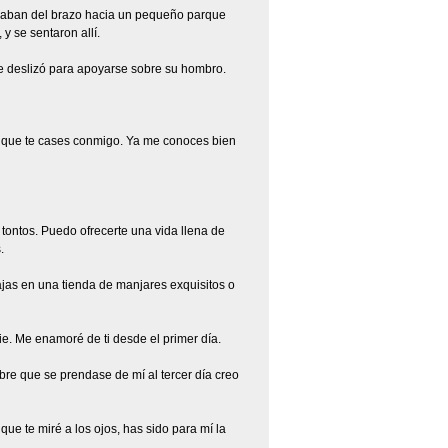
naban del brazo hacia un pequeño parque
y se sentaron allí.
e deslizó para apoyarse sobre su hombro.
ad que te cases conmigo. Ya me conoces bien
tontos. Puedo ofrecerte una vida llena de
.
jas en una tienda de manjares exquisitos o
e. Me enamoré de ti desde el primer día.
mbre que se prendase de mí al tercer día creo
ue te miré a los ojos, has sido para mí la