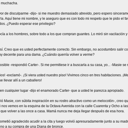
a muchacha.
avor de disculparme -dijo- si me muestro demasiado atrevido, pero espero sincera
rla. Aquí tiene mi nombre, y le aseguro que es con todo mi respeto que le pido el f
dos. ¿Puedo esperar ese privilegio?
ía a los hombres, sobre todo a los que compran guantes. Lo miró sin vacilación y 
 sí. Creo que es usted perfectamente correcto. Sin embargo, no acostumbro salir 
y decente para una dama. ¿Cuándo querría volver a verme?
osible -respondió Carter-. Si me permitiese ir a buscarla a su casa, yo... -Masie se
ios! -exclamó-. ¡Si viera usted nuestro piso! Vivimos cinco en tres habitaciones. ¡
e llevar allí a un caballero!
en cualquier lugar -dijo el enamorado Carter- que a usted le parezca apropiado.
rió Masie, con súbita inspiración en su rostro atractivo como un melocotón-, creo 
i nos vemos en la esquina de la Octava Avenida con la calle Cuarenta y Ocho a las
 que volver a las once a casa. Mamá nunca me deja llegar después de esa hora.
rometió agradecido acudir a la cita y luego volvió apresuradamente junto a su mad
ueno a su compra de una Diana de bronce.