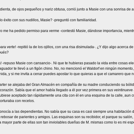
enta, de ojos pequeños y nariz obtusa, corrió junto a Masie con una sonrisa de a
o éxito con sus nudillos, Masie? -preguntó con familiaridad.
ro me ha pedido permiso para verme -contestó Masie, dándose importancia, mientras
ara verte! -repitió la de los ojillos, con una risa disimulada-. ¿Y dijo algo acerca 
pués?
a! -repuso Masie con cansancio-. Ni que te hubieras pasado la vida entre cosas e
guador te llevó a un figón chino. No, no mencionó el Waldorf en ningún momento, p
ida, y si me invita a cenar puedes apostar lo que quieras a que el camarero que no
arter se alejaba del Gran Almacén en compañía de su madre conduciendo su bólido 
 corazón. Sabía que el amor había llegado a él por vez primera en sus veintinueve 
biese aceptado tan rápidamente una cita con él en una esquina de la calle, aun c
torturaba con recelos.
onocía a las dependientas. No sabía que su casa es casi siempre una habitación di
 rebosar de parientes y amigos. Las esquinas son su recibidor, el parque su salón, l
a mayor parte de ellas son tan inviolables dueñas de M. mismas como lo es mi es