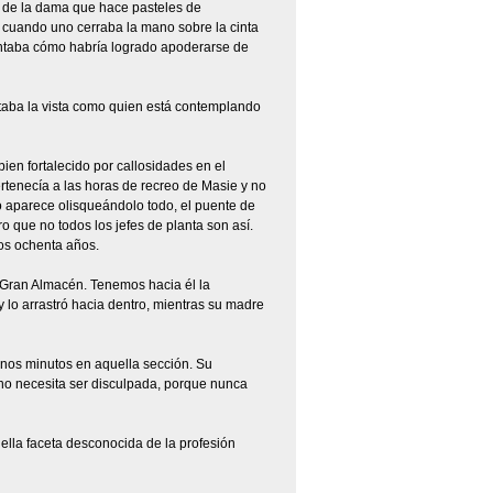
a de la dama que hace pasteles de
 cuando uno cerraba la mano sobre la cinta
untaba cómo habría logrado apoderarse de
ntaba la vista como quien está contemplando
bien fortalecido por callosidades en el
rtenecía a las horas de recreo de Masie y no
o aparece olisqueándolo todo, el puente de
 que no todos los jefes de planta son así.
os ochenta años.
el Gran Almacén. Tenemos hacia él la
o y lo arrastró hacia dentro, mientras su madre
unos minutos en aquella sección. Su
 no necesita ser disculpada, porque nunca
lla faceta desconocida de la profesión