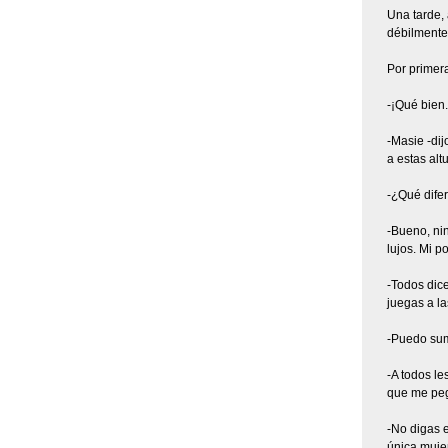
Una tarde,
débilmente 
Por primer
-¡Qué bien.
-Masie -dij
a estas alt
-¿Qué dife
-Bueno, nin
lujos. Mi p
-Todos dic
juegas a l
-Puedo sumi
-A todos le
que me peg
-No digas e
única muje