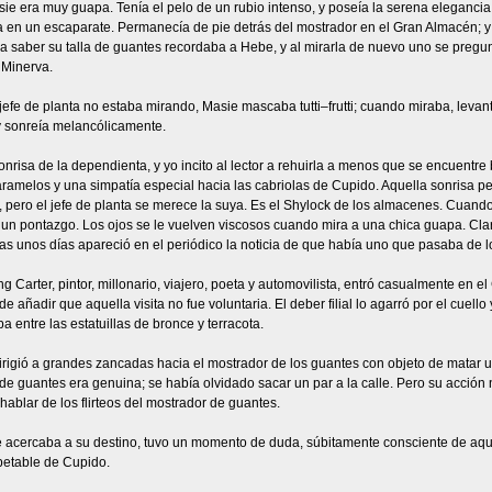
ie era muy guapa. Tenía el pelo de un rubio intenso, y poseía la serena eleganci
a en un escaparate. Permanecía de pie detrás del mostrador en el Gran Almacén; y
ra saber su talla de guantes recordaba a Hebe, y al mirarla de nuevo uno se preg
 Minerva.
efe de planta no estaba mirando, Masie mascaba tutti–frutti; cuando miraba, leva
y sonreía melancólicamente.
onrisa de la dependienta, y yo incito al lector a rehuirla a menos que se encuentre 
ramelos y una simpatía especial hacia las cabriolas de Cupido. Aquella sonrisa pe
 pero el jefe de planta se merece la suya. Es el Shylock de los almacenes. Cuand
 un pontazgo. Los ojos se le vuelven viscosos cuando mira a una chica guapa. Claro
s unos días apareció en el periódico la noticia de que había uno que pasaba de l
ing Carter, pintor, millonario, viajero, poeta y automovilista, entró casualmente en 
de añadir que aquella visita no fue voluntaria. El deber filial lo agarró por el cuell
 entre las estatuillas de bronce y terracota.
irigió a grandes zancadas hacia el mostrador de los guantes con objeto de matar 
e guantes era genuina; se había olvidado sacar un par a la calle. Pero su acción
hablar de los flirteos del mostrador de guantes.
e acercaba a su destino, tuvo un momento de duda, súbitamente consciente de aque
etable de Cupido.