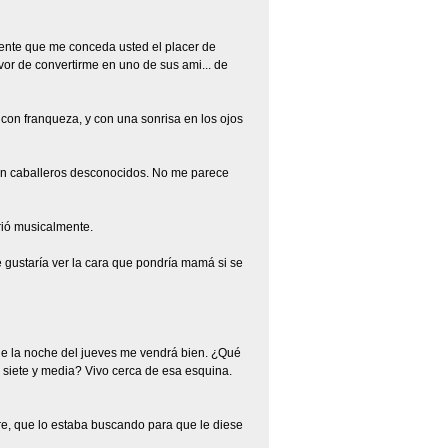
mente que me conceda usted el placer de
avor de convertirme en uno de sus ami... de
con franqueza, y con una sonrisa en los ojos
con caballeros desconocidos. No me parece
 rió musicalmente.
Me gustaría ver la cara que pondría mamá si se
que la noche del jueves me vendrá bien. ¿Qué
 siete y media? Vivo cerca de esa esquina.
re, que lo estaba buscando para que le diese