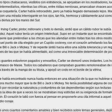
tro tipos chabacanos, vestidos con estridencia, se apoyaban en los mostradores, 
intermediarios, mientras las chicas, entre risitas nerviosas, arrancaban vivaces aco
a coquetería. Carter había retrocedido, pero ya había llegado demasiado lejos. Mas
con una mirada interrogante en los ojos, tan fría, hermosa y cálidamente azul como
a deriva por los mares del Sur.
Irving Carter, pintor, millonario y todo lo demás, sintió que un cálido rubor le subía 
idez. Aquel rubor tenía un origen intelectual. Supo en un instante que se encontrab
erie que pretendían a las chicas que les atendían entre risitas tras los otros mos
quel punto de cita elegido por un Cupido cockney, con el corazón anhelando los f
 Bill o Jack o Mickey. Y de repente sintió hacia ellos una súbita tolerancia y un reg
s de las que se había alimentado, así como una irrevocable determinación de pose
 guantes estuvieron pagados y envueltos, Carter se demoró unos instantes. Los h
masco de Masie. Todos los caballeros que compraban guantes remoloneaban de ig
 través de la manga de su blusa, y apoyó un codo en el borde de la vitrina.
se había encontrado nunca hasta entonces en una situación de la que no hubiese s
, era mucho mayor que la de Bill o Jack o Mickey. No tenía posibilidad alguna de 
 por recordar la naturaleza y costumbres de las dependientas según sus lecturas o
o la idea de que a veces no se mostraban muy estrictas en su exigencia de formal
n. El corazón le latió con fuerza al pensar en proponerle una cita informal a aquel 
dio coraje.
unos cuantos comentarios amables y bien recibidos sobre temas generales, dejó ca