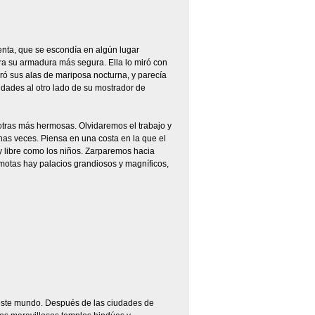
ienta, que se escondía en algún lugar
a su armadura más segura. Ella lo miró con
rró sus alas de mariposa nocturna, y parecía
lidades al otro lado de su mostrador de
tras más hermosas. Olvidaremos el trabajo y
chas veces. Piensa en una costa en la que el
 y libre como los niños. Zarparemos hacia
motas hay palacios grandiosos y magníficos,
 este mundo. Después de las ciudades de