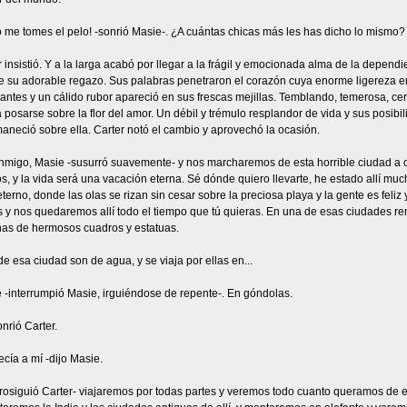
 me tomes el pelo! -sonrió Masie-. ¿A cuántas chicas más les has dicho lo mismo?
 insistió. Y a la larga acabó por llegar a la frágil y emocionada alma de la depend
e su adorable regazo. Sus palabras penetraron el corazón cuya enorme ligereza er
antes y un cálido rubor apareció en sus frescas mejillas. Temblando, temerosa, ce
 posarse sobre la flor del amor. Un débil y trémulo resplandor de vida y sus posibi
neció sobre ella. Carter notó el cambio y aprovechó la ocasión.
nmigo, Masie -susurró suavemente- y nos marcharemos de esta horrible ciudad a o
s, y la vida será una vacación eterna. Sé dónde quiero llevarte, he estado allí mu
terno, donde las olas se rizan sin cesar sobre la preciosa playa y la gente es feliz
 y nos quedaremos allí todo el tiempo que tú quieras. En una de esas ciudades re
enas de hermosos cuadros y estatuas.
de esa ciudad son de agua, y se viaja por ellas en...
sé -interrumpió Masie, irguiéndose de repente-. En góndolas.
onrió Carter.
cía a mí -dijo Masie.
prosiguió Carter- viajaremos por todas partes y veremos todo cuanto queramos de