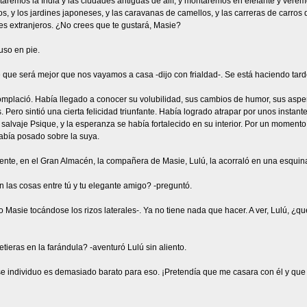
taremos la India y las ciudades antiguas de allí, y montaremos en elefante y vere
, y los jardines japoneses, y las caravanas de camellos, y las carreras de carros 
es extranjeros. ¿No crees que te gustará, Masie?
uso en pie.
que será mejor que nos vayamos a casa -dijo con frialdad-. Se está haciendo tard
omplació. Había llegado a conocer su volubilidad, sus cambios de humor, sus aspere
. Pero sintió una cierta felicidad triunfante. Había logrado atrapar por unos instan
salvaje Psique, y la esperanza se había fortalecido en su interior. Por un momento
abía posado sobre la suya.
iente, en el Gran Almacén, la compañera de Masie, Lulú, la acorraló en una esquin
las cosas entre tú y tu elegante amigo? -preguntó.
o Masie tocándose los rizos laterales-. Ya no tiene nada que hacer. A ver, Lulú, ¿qu
tieras en la farándula? -aventuró Lulú sin aliento.
se individuo es demasiado barato para eso. ¡Pretendía que me casara con él y que