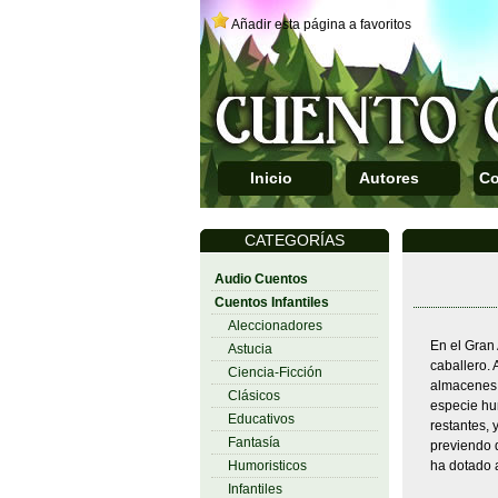
Añadir esta página a favoritos
Inicio
Autores
Co
CATEGORÍAS
Audio Cuentos
Cuentos Infantiles
Aleccionadores
En el Gran 
Astucia
caballero. 
Ciencia-Ficción
almacenes,
Clásicos
especie hu
Educativos
restantes, 
Fantasía
previendo q
Humoristicos
ha dotado a
Infantiles