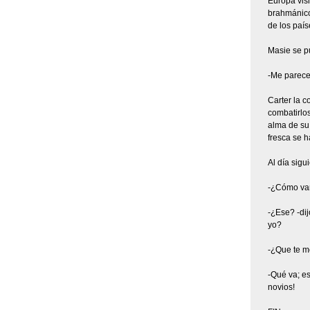
Europa visi
brahmánicos
de los país
Masie se p
-Me parece 
Carter la c
combatirlos
alma de su 
fresca se h
Al día sigu
-¿Cómo van 
-¿Ese? -dij
yo?
-¿Que te me
-Qué va; e
novios!