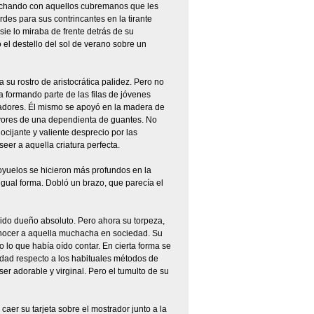
luchando con aquellos cubremanos que les
rdes para sus contrincantes en la tirante
ie lo miraba de frente detrás de su
 el destello del sol de verano sobre un
a su rostro de aristocrática palidez. Pero no
a formando parte de las filas de jóvenes
tradores. Él mismo se apoyó en la madera de
avores de una dependienta de guantes. No
ocijante y valiente desprecio por las
er a aquella criatura perfecta.
oyuelos se hicieron más profundos en la
ual forma. Dobló un brazo, que parecía el
ido dueño absoluto. Pero ahora su torpeza,
conocer a aquella muchacha en sociedad. Su
 lo que había oído contar. En cierta forma se
idad respecto a los habituales métodos de
ser adorable y virginal. Pero el tumulto de su
er su tarjeta sobre el mostrador junto a la