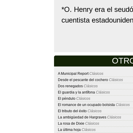
*O. Henry era el seudón
cuentista estadounide
OTRO
A Municipal Report
Clásicos
Desde el pescante del cochero
Clásicos
Dos renegados
Clásicos
El guardia y la antífona
Clásicos
El péndulo
Clásicos
El romance de un ocupado bolsista
Clásicos
El tributo del éxito
Clásicos
La ambigüedad de Hargraves
Clásicos
La rosa de Dixie
Clásicos
La última hoja
Clásicos