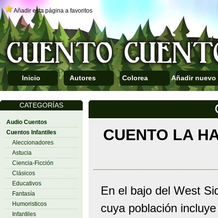
Añadir esta página a favoritos
Inicio
Autores
Colorea
Añadir nuevo
CATEGORÍAS
Audio Cuentos
CUENTO LA H
Cuentos Infantiles
Aleccionadores
Astucia
Ciencia-Ficción
Clásicos
Educativos
En el bajo del West Sid
Fantasía
Humoristicos
cuya población incluye
Infantiles