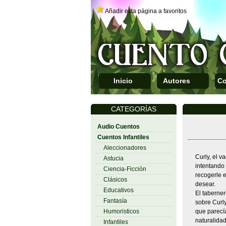
Añadir esta página a favoritos
Inicio
Autores
Co
CATEGORÍAS
Audio Cuentos
Cuentos Infantiles
Aleccionadores
Curly, el v
Astucia
intentando
Ciencia-Ficción
recogerle e
Clásicos
desear.
Educativos
El taberner
Fantasía
sobre Curl
Humoristicos
que parecía
naturalidad
Infantiles