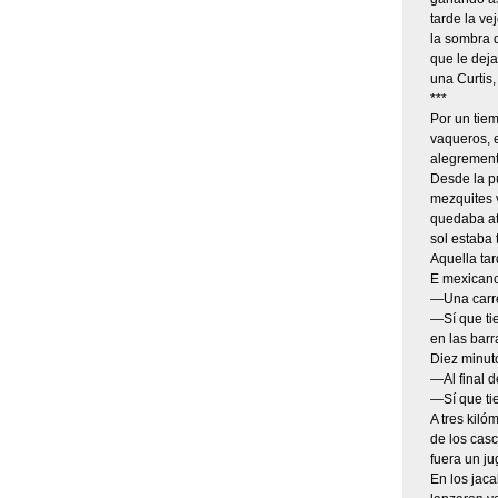
tarde la ve
la sombra d
que le deja
una Curtis,
***
Por un tiem
vaqueros, e
alegrement
Desde la p
mezquites 
quedaba atr
sol estaba
Aquella tar
E mexicano
—Una carre
—Sí que tie
en las barr
Diez minut
—Al final d
—Sí que tie
A tres kil
de los casc
fuera un ju
En los jac