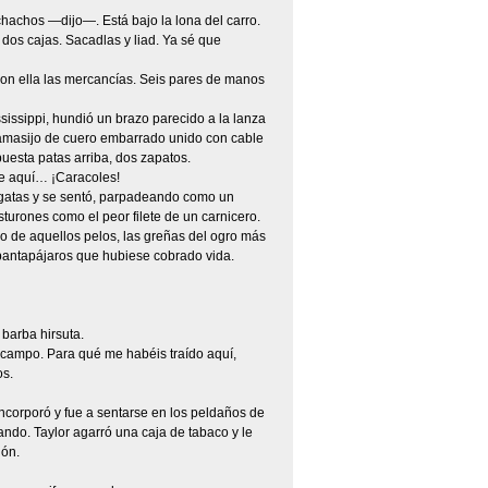
chachos —dijo—. Está bajo la lona del carro.
dos cajas. Sacadlas y liad. Ya sé que
con ella las mercancías. Seis pares de manos
sissippi, hundió un brazo parecido a la lanza
o amasijo de cuero embarrado unido con cable
uesta patas arriba, dos zapatos.
e aquí… ¡Caracoles!
 gatas y se sentó, parpadeando como un
sturones como el peor filete de un carnicero.
do de aquellos pelos, las greñas del ogro más
pantapájaros que hubiese cobrado vida.
barba hirsuta.
 campo. Para qué me habéis traído aquí,
os.
 incorporó y fue a sentarse en los peldaños de
ando. Taylor agarró una caja de tabaco y le
dón.