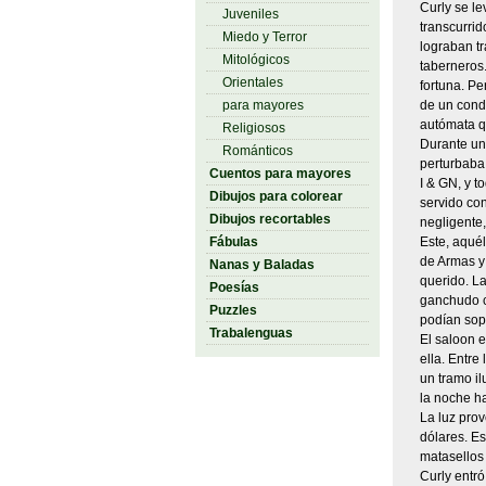
Curly se le
Juveniles
transcurrid
Miedo y Terror
lograban tr
Mitológicos
taberneros.
Orientales
fortuna. Pe
para mayores
de un conde
autómata q
Religiosos
Durante un
Románticos
perturbaba.
Cuentos para mayores
I & GN, y 
Dibujos para colorear
servido con
Dibujos recortables
negligente,
Fábulas
Este, aquél
de Armas y 
Nanas y Baladas
querido. La
Poesías
ganchudo co
Puzzles
podían sopo
Trabalenguas
El saloon e
ella. Entre
un tramo i
la noche h
La luz prov
dólares. Es
matasellos 
Curly entró