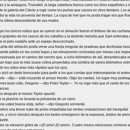
jez y la amargura; Truesdell, la larga cabellera blanca como los lirios españoles y l
e la galería del Cibolo a rugir como los pumas que cazara en otros tiempos. Los a
ba la vida no provenía del tiempo. La copa de hiel que no podía tragar era que Ra
 la última descendiente de sus rivales.
po los únicos ruidos que se oyeron en el almacén fueron el tintineo de las cucharas
l golpeteo de los cascos de los caballos y la doliente melodía que Sam entonaba 
e el pelo castaño ante un espejo desconchado.
uerta del almacén podía verse una franja irregular de praderas que declinaba hac
verde pálido en las zonas bajas y las elevaciones coronadas por masas casi negra
avesada por el camino del rancho que, a ocho kilómetros de allí, desembocaba en l
 tan bajo que la más suave colina proyectaba una sombra de varios kilómetros sob
de los oídos eran más rápidos que los ojos.
 alzó un dedo bronceado para pedir a los que comían que interrumpieran el entrec
ta —dijo— está cruzando el arroyo Hondo. Oigo las ruedas. Un lugar muy pedreg
nes buen oído, Gregorio —dijo Potro Taylor—. Yo no oigo más que el canto de los p
ancas.
os después el mismo Taylor apuntó:
e la planicie se levanta la polvareda de un carro.
ne usted buena vista, señor —dijo Gregorio sonriente.
ómetros una tenue nube de polvo empañaba las verdes ondulaciones del mezquital. 
os, y cinco minutos después los tordos emergieron de la espesura, ávidos de pienso
guete.
ales se elevaron gritos de «¡El amo! ¡El amo!». Cuatro mozos mexicanos corrieron 