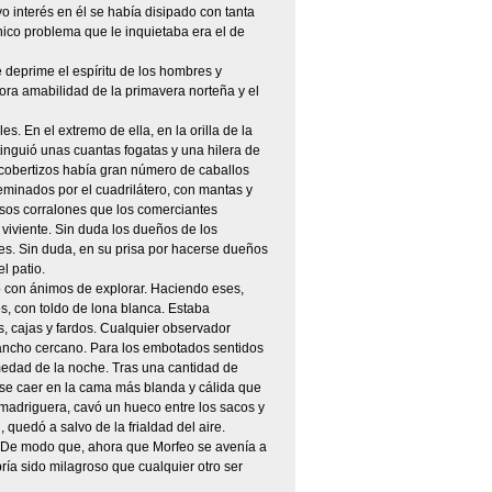
yo interés en él se había disipado con tanta
ico problema que le inquietaba era el de
 deprime el espíritu de los hombres y
ora amabilidad de la primavera norteña y el
es. En el extremo de ella, en la orilla de la
tinguió unas cuantas fogatas y una hilera de
 cobertizos había gran número de caballos
minados por el cuadrilátero, con mantas y
sos corralones que los comerciantes
 viviente. Sin duda los dueños de los
es. Sin duda, en su prisa por hacerse dueños
l patio.
 con ánimos de explorar. Haciendo eses,
s, con toldo de lona blanca. Estaba
, cajas y fardos. Cualquier observador
ancho cercano. Para los embotados sentidos
umedad de la noche. Tras una cantidad de
arse caer en la cama más blanda y cálida que
madriguera, cavó un hueco entre los sacos y
quedó a salvo de la frialdad del aire.
s. De modo que, ahora que Morfeo se avenía a
ría sido milagroso que cualquier otro ser