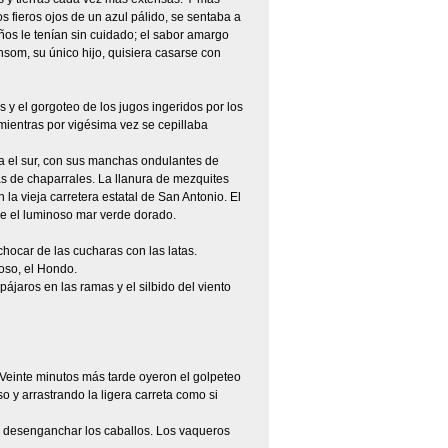
os fieros ojos de un azul pálido, se sentaba a
ños le tenían sin cuidado; el sabor amargo
nsom, su único hijo, quisiera casarse con
 y el gorgoteo de los jugos ingeridos por los
mientras por vigésima vez se cepillaba
ia el sur, con sus manchas ondulantes de
s de chaparrales. La llanura de mezquites
a vieja carretera estatal de San Antonio. El
re el luminoso mar verde dorado.
hocar de las cucharas con las latas.
oso, el Hondo.
ájaros en las ramas y el silbido del viento
Veinte minutos más tarde oyeron el golpeteo
 y arrastrando la ligera carreta como si
a desenganchar los caballos. Los vaqueros