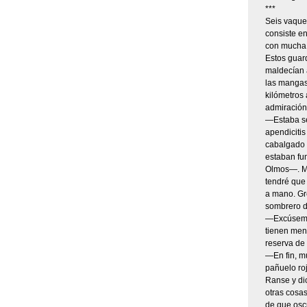
***
Seis vaquer
consiste en
con mucha m
Estos guar
maldecían 
las mangas
kilómetros 
admiración 
—Estaba se
apendicitis
cabalgado 
estaban fu
Olmos—. Me 
tendré que 
a mano. Gr
sombrero de
—Excúseme,
tienen men
reserva de
—En fin, m
pañuelo ro
Ranse y di
otras cosa
de que osc