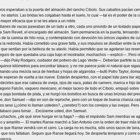
os esperaban a la puerta del almacén del rancho Cibolo. Sus caballos pacían cerc
 no atarlos. Las bridas les colgaban hasta el suelo, lo cual —tal es el poder de la
ayor eficacia que si se les atara a un roble.
dianes de vacas paseaban de un lado a otro, cada uno provisto de un tostado pape
a Sam Revell, el encargado del almacén. Sam permanecía en la puerta, tensando l
 de la camisa de hilo rosa, y contemplando con devoción los únicos zapatos de cu
a la redonda. Había cometido una grave falta, y sus impulsos se dividían entre la
que sentían por la belleza de su atavío. Había permitido que se agotaran las rese
guro de que quedaba una caja bajo el mostrador, muchachos —explicó—. Pero res
 —dijo Poky Rodgers, cuidador del potrero de Lago Verde—. Deberían partirte la c
quince kilómetros para encontrar tabaco; y no me parece justo ni natural que sig
mando una mezcla seca de hierbas y hojas de algarroba —bufó Potro Taylor, doma
esperan de vuelta a las nueve. Estarán despiertos, con el papel listo para liar al
decirles que ese cabeza de oveja, ojos de vaca, patas de carnero, marica e hijo 
egorio Falcón, vaquero mexicano, el mejor lacero de todo el Cibolo, empujó sobre 
 paja bordada de plata, y se hurgó los bolsillos en busca de unas briznas del pre
 don Samuel —dijo en son de reproche, pero con un toque de buena crianza cas
os seso (¿cómo lo llaman ustedes?, ¿cerebro?) son los conejos y las ovejas. Pero
 tabaco para fumar… Excúseme usted, don Samuel.
uchachos, ¿de qué sirve hurgar en la llaga? —dijo el impávido Sam mientras se ag
jo y amarillo—. El martes Ranse marchó a San Antonio con la orden de traer más ta
ce que Ranse vendrá con el carro. La carga no es mucha, sólo unos sacos de lana,
s que nos faltaban. Seguro que Ranse llegará hoy. Se despierta temprano y corre c
urezca.