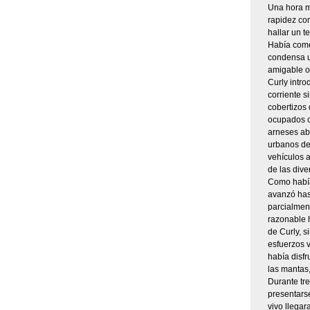
Una hora má
rapidez com
hallar un t
Había comen
condensa u
amigable ot
Curly intro
corriente s
cobertizos 
ocupados c
arneses ab
urbanos des
vehículos 
de las dive
Como había
avanzó hast
parcialment
razonable 
de Curly, s
esfuerzos v
había disf
las mantas,
Durante tre
presentarse
vivo llegar