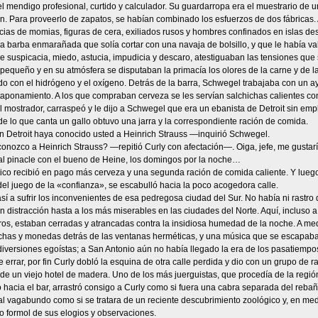
el mendigo profesional, curtido y calculador. Su guardarropa era el muestrario d
n. Para proveerlo de zapatos, se habían combinado los esfuerzos de dos fábricas. 
ias de momias, figuras de cera, exiliados rusos y hombres confinados en islas desie
a barba enmarañada que solía cortar con una navaja de bolsillo, y que le había va
 suspicacia, miedo, astucia, impudicia y descaro, atestiguaban las tensiones que
 pequeño y en su atmósfera se disputaban la primacía los olores de la carne y de l
do con el hidrógeno y el oxígeno. Detrás de la barra, Schwegel trabajaba con un 
aponamiento. A los que compraban cerveza se les servían salchichas calientes con c
 mostrador, carraspeó y le dijo a Schwegel que era un ebanista de Detroit sin emp
 lo que canta un gallo obtuvo una jarra y la correspondiente ración de comida.
n Detroit haya conocido usted a Heinrich Strauss —inquirió Schwegel.
nozco a Heinrich Strauss? —repitió Curly con afectación—. Oiga, jefe, me gustarí
al pinacle con el bueno de Heine, los domingos por la noche…
ico recibió en pago más cerveza y una segunda ración de comida caliente. Y luego 
 del juego de la «confianza», se escabulló hacia la poco acogedora calle.
 a sufrir los inconvenientes de esa pedregosa ciudad del Sur. No había ni rastro de 
n distracción hasta a los más miserables en las ciudades del Norte. Aquí, incluso 
ros, estaban cerradas y atrancadas contra la insidiosa humedad de la noche. A me
chas y monedas detrás de las ventanas herméticas, y una música que se escapaba po
iversiones egoístas; a San Antonio aún no había llegado la era de los pasatiempo
e errar, por fin Curly dobló la esquina de otra calle perdida y dio con un grupo de 
 de un viejo hotel de madera. Uno de los más juerguistas, que procedía de la reg
hacia el bar, arrastró consigo a Curly como si fuera una cabra separada del rebaño
al vagabundo como si se tratara de un reciente descubrimiento zoológico y, en me
do formol de sus elogios y observaciones.