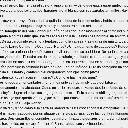
oces de saludo y entusiasmo.
dell arrojó las riendas al suelo y rompió a reír. —Sé lo que estáis esperando, mu
ve a dejar que se le acabe, haremos tiro al blanco con sus zapatos amarillos. Hay 
ar.
cruzar el arroyo, Ranse había quitado la lona de los montantes y había cubierto 
la retiraron y hurgaron bajo sacos y frazadas en busca del tabaco.
ns, tabaquero del San Gabriel y dueño de las espuelas más largas al oeste del Mis
Apretó algo más duro que una frazada y sacó a la luz una cosa horrible: un amorf
 De su carcomido extremo afloraban, como la cabeza y las garras de una tortuga p
ulló Largo Collins—. ¿Qué traes, Ranse? ¿Un cargamento de cadáveres? Porqu
gió de su prolongado sueño como un vil gusano de su pudridero. Se abrió paso a
ino y borracho. El rostro era de un rojo azulado, hinchado, cubierto de arrugas y co
nsistían en dos estrías abultadas; la nariz, en una remolacha en salmuera; y, al la
brían parecido la satinada trenza de una Cleo de Mérode. El resto semejaba un es
ó de su asiento y contempló el cargamento con ojos como platos.
ostrenco, ¿qué haces en mi carro? ¿Cómo te has metido aquí?
os lo rodearon encantados. Por el momento se habían olvidado del tabaco.
lentamente a su alrededor. Como un terrier escocés, rezongó desde el fondo de su 
toy? —logró articular con la garganta reseca—. Esto es una maldita granja en el
 os dije que quería venir? ¿Qué miráis, palurdos? Fuera, u os aplastaré los morr
 ahí, Collins —dijo Ranse.
tó saltar y sintió como si la tierra se levantara hasta chocar con sus omóplatos. Se
al almacén, sacudido por un ataque de nervios, abrazándose las rodillas y llorique
tapa. Seis cigarrillos encendidos restauraron la paz y predispusieron a Sam al per
has metido en mi carro? —repitió Ranse, ahora con voz imperiosa.