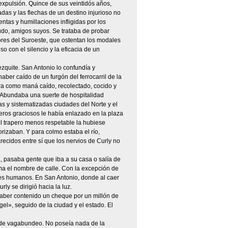
 expulsión. Quince de sus veintidós años,
das y las flechas de un destino injurioso no
ntas y humillaciones infligidas por los
udo, amigos suyos. Se trataba de probar
dores del Suroeste, que ostentan los modales
 con el silencio y la eficacia de un
quite. San Antonio lo confundía y
ber caído de un furgón del ferrocarril de la
ra como maná caído, recolectado, cocido y
. Abundaba una suerte de hospitalidad
as y sistematizadas ciudades del Norte y el
eros graciosos le había enlazado en la plaza
el trapero menos respetable la hubiese
rizaban. Y para colmo estaba el río,
ecidos entre sí que los nervios de Curly no
a, pasaba gente que iba a su casa o salía de
isma el nombre de calle. Con la excepción de
res humanos. En San Antonio, donde al caer
y se dirigió hacia la luz.
 haber contenido un cheque por un millón de
el», seguido de la ciudad y el estado. El
s de vagabundeo. No poseía nada de la