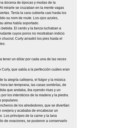
e una docena de épocas y modas de la
Al mirarle se cruzaban en la mente vagas
rtas. Tenía la cara cubierta casi hasta los
lido su nom de route. Los ojos azules,
 su alma había soportado.
a bebida. El cerdo y la berza luchaban a
ayudante cuyos poros no mostraban indicio
hucrut. Curly arrastró los pies hasta el
leo.
a tener un dólar por cada una de las veces
Curly, que sabía a la perfección cuáles eran
la alegría callejera, el fulgor y la música
a hora tan temprana, las casas sombrías, de
dida que andaba, iba oyendo risas y un
r los intersticios de la madera y la piedra.
s populares.
rancheros de los alrededores, que se divertían
ión ovejera y acababa de encabezar un
. Los príncipes de la carne y la lana
dio de ovaciones, se pusieron a conservarlo