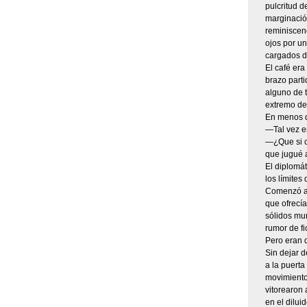
pulcritud d
marginació
reminiscenc
ojos por un
cargados de
El café era
brazo parti
alguno de t
extremo del
En menos de
—Tal vez e
—¿Que si co
que jugué 
El diplomát
los límites
Comenzó así
que ofrecía
sólidos mu
rumor de fi
Pero eran d
Sin dejar d
a la puerta
movimiento 
vitorearon 
en el dilui