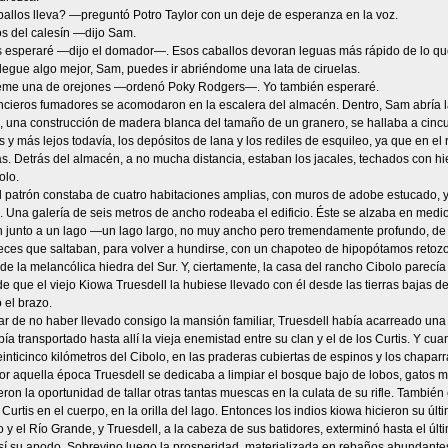
llos lleva? —preguntó Potro Taylor con un deje de esperanza en la voz.
s del calesín —dijo Sam.
esperaré —dijo el domador—. Esos caballos devoran leguas más rápido de lo que
legue algo mejor, Sam, puedes ir abriéndome una lata de ciruelas.
me una de orejones —ordenó Poky Rodgers—. Yo también esperaré.
cieros fumadores se acomodaron en la escalera del almacén. Dentro, Sam abría la
, una construcción de madera blanca del tamaño de un granero, se hallaba a cincu
s y más lejos todavía, los depósitos de lana y los rediles de esquileo, ya que en el
s. Detrás del almacén, a no mucha distancia, estaban los jacales, techados con h
olo.
l patrón constaba de cuatro habitaciones amplias, con muros de adobe estucado, 
s. Una galería de seis metros de ancho rodeaba el edificio. Éste se alzaba en med
n junto a un lago —un lago largo, no muy ancho pero tremendamente profundo, de c
ces que saltaban, para volver a hundirse, con un chapoteo de hipopótamos reto
de la melancólica hiedra del Sur. Y, ciertamente, la casa del rancho Cibolo parecí
e que el viejo Kiowa Truesdell la hubiese llevado con él desde las tierras bajas del
o el brazo.
r de no haber llevado consigo la mansión familiar, Truesdell había acarreado una
abía transportado hasta allí la vieja enemistad entre su clan y el de los Curtis. Y c
inticinco kilómetros del Cibolo, en las praderas cubiertas de espinos y los chapar
or aquella época Truesdell se dedicaba a limpiar el bosque bajo de lobos, gatos
ieron la oportunidad de tallar otras tantas muescas en la culata de su rifle. Tambié
 Curtis en el cuerpo, en la orilla del lago. Entonces los indios kiowa hicieron su úl
ío y el Río Grande, y Truesdell, a la cabeza de sus batidores, exterminó hasta el últim
í su apodo. Sobrevino luego la prosperidad, materializada en rebaños abundantes