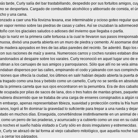
s tarde, Curly salía del bar trastabillando, despedido por sus fortuitos amigos, cu
o se despertara. Cargado de combustible alcohólico y atiborrado de comida, el ún
echo y una cama.
zado a caer una fría llovizna texana, ese interminable y ocioso goteo regular que
n vapor remiso sobre las piedras de casas y calles. Así se cruzaban la adormeced
oño con los glaciales saludos o adioses del invierno que llegaba o partía.
dujo la nariz en la primera calle tortuosa a la cual le llevaron sus pasos irresponsabl
inuosa, divisó una puerta abierta en un muro de piedra y cemento. Al asomarse dis
de madera apoyados en tres de las altas paredes del recinto. Se adentró. Bajo los
on sus raciones de maíz y avena. Numerosos carros y coches rurales estaban dise
andonados al desgaire sobre los varales. Curly reconoció en aquel lugar uno de e
tinan a los carruajes de sus amigos y parroquianos. Sólo que allí no se veía alma
andaban dispersos por las calles, empinando el codo y jaleando con sus compinch
rsiones que ofrecía la ciudad, los últimos en salir habían dejado abierta la puerta de
 tragado como una boa y bebido como un camello, Curly no se sentía en absoluto
a la primera carreta que sus ojos encontraron en la penumbra. Era de dos caballo
e ocupada por pilas de sacos de lana, dos o tres hatos de mantas grises, paquetes
hubiera discernido que se trataba de una carga de enseres consignados a algún r
in embargo, apenas representaban tibieza, suavidad y protección contra la fría h
anos, logró al fin dominar la gravedad lo suficiente para trepar a una rueda y dej
rutado en muchos días. Enseguida, convirtiéndose instintivamente en un animal de 
 como un perro de las praderas, y acurrucado y a cubierto como un oso en su cubil, 
s noches el sueño había visitado a Curly sólo en dosis irregulares y estremecida
, Curly se abrazó de tal forma al viejo caballero mitológico, que aquella noche hab
a a cerrar los párpados.