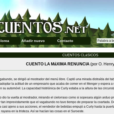
lorea
Añadir nuevo
Contacto
CUENTOS CLáSICOS
CUENTO LA MáXIMA RENUNCIA
(por O. Henry
agabundo, se dirigió al mostrador del menú libre. Captó una mirada distraída del ta
 adoptar la actitud de un empresario que acaba de comer en el Menger y espera a
n su automóvil. La capacidad histriónica de Curly estaba a la altura de las circun
o dio la vuelta al mostrador, mirando el cielorraso como si sopesara algún arduo p
y tan imprevistamente que el vagabundo no tuvo tiempo de preparar la coartada. D
 casi ajeno a sus acciones, el vendedor de bebidas empujó a Curly hasta la puert
 rayana en la tristeza. Así se hacían las cosas en el Suroeste.