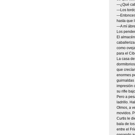
—¿Qué caba
—Los tordo
—Entonces 
hasta que l
—A mí ábre
Los penden
El almacén
caballeriza
como oveja
para el Cib
La casa de
dormitorio
que crecía
enormes pe
guirnaldas 
impresión d
su rifle baj
Pero a pesa
ladrillo. H
Olmos, a ve
movidos. P
Curtis le d
bala de los
entre el Fr
ganando as