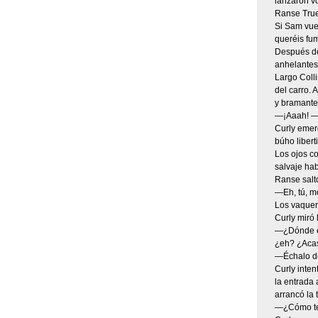
lanzaron v
Ranse Trues
Si Sam vuel
queréis fum
Después de 
anhelantes 
Largo Colli
del carro. 
y bramante.
—¡Aaah! —a
Curly emer
búho libert
Los ojos co
salvaje ha
Ranse salt
—Eh, tú, m
Los vaquer
Curly miró 
—¿Dónde es
¿eh? ¿Acaso
—Échalo de
Curly inten
la entrada 
arrancó la 
—¿Cómo te 