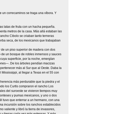
 un correcaminos se traga una víbora. Y
s latas de fruta con un hacha pequeña.
enta metros de la casa. Más allá estaban las
 rancho Cibolo se criaban tanto terneras
ierba seca, de los mexicanos que trabajaban
y de un piso superior de madera con dos
io de un bosque de robles inmensos y sauces
uya superficie, por la noche, emergían
zones—. De los árboles pendían macizas
a pertenecer más al Sur que al Oeste. Daba la
 Mississippi, al llegar a Texas en el 55 con
 herencia más perdurable que la piedra y el
uando los Curtis compraron el rancho Los
rales del suroeste se vivieron tiempos muy
 monteses y pumas mexicanos, y uno o dos
n él tuvo que enterrar a un hermano, con una
tima incursión sobre los ranchos establecidos
o valiente y libró la tierra de invasores,
 y tierras cada vez más extensas. Y más