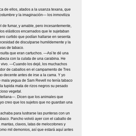
a de ellos, atados a la usanza texana, que
 costumbre y la imaginación— los inmoviliza
l de fumar, y amable, pero incesantemente,
os elásticos encarnados que le sujetaban
ero curtido que podían hallarse en sesenta
 necesidad de disculparse humildemente y la
rvas de tabaco.
ulta que eran cartuchos. —Así te dé una
abeza con la culata de una carabina. He
as vivo. —Cuando los dejé, los muchachos
dor de caballos en el campamento de Tres
go decente antes de irse a la cama. Y yo
de mala yegua de Sam Revell no tenía tabaco
la tupida mata de rizos negros su pesado
cioso vegetal.
tellana—. Dicen que los animales que
 yo creo que los sujetos que no guardan una
achaba para lustrarse las punteras con un
baco. Pancho volvió ayer con el caballo de
 mantas, clavos, latas de melocotones y
omo mil demonios, así que estará aquí antes