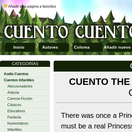
Añadir esta página a favoritos
Inicio
Autores
Colorea
Añadir nuevo
CATEGORÍAS
Audio Cuentos
CUENTO THE
Cuentos Infantiles
Aleccionadores
Astucia
Ciencia-Ficción
Clásicos
Educativos
There was once a Prin
Fantasía
Humoristicos
must be a real Princess
Infantiles