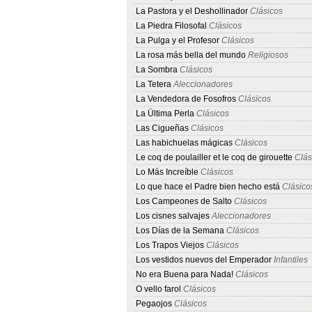
La Pastora y el Deshollinador
Clásicos
La Piedra Filosofal
Clásicos
La Pulga y el Profesor
Clásicos
La rosa más bella del mundo
Religiosos
La Sombra
Clásicos
La Tetera
Aleccionadores
La Vendedora de Fosofros
Clásicos
La Ültima Perla
Clásicos
Las Cigueñas
Clásicos
Las habichuelas mágicas
Clásicos
Le coq de poulailler et le coq de girouette
Clás
Lo Más Increíble
Clásicos
Lo que hace el Padre bien hecho está
Clásico
Los Campeones de Salto
Clásicos
Los cisnes salvajes
Aleccionadores
Los Días de la Semana
Clásicos
Los Trapos Viejos
Clásicos
Los vestidos nuevos del Emperador
Infantiles
No era Buena para Nada!
Clásicos
O vello farol
Clásicos
Pegaojos
Clásicos