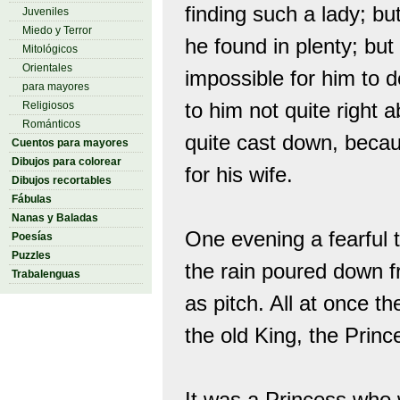
finding such a lady; b
Juveniles
Miedo y Terror
he found in plenty; bu
Mitológicos
Orientales
impossible for him to 
para mayores
to him not quite right a
Religiosos
Románticos
quite cast down, beca
Cuentos para mayores
Dibujos para colorear
for his wife.
Dibujos recortables
Fábulas
Nanas y Baladas
One evening a fearful 
Poesías
Puzzles
the rain poured down fr
Trabalenguas
as pitch. All at once t
the old King, the Prince
It was a Princess who 