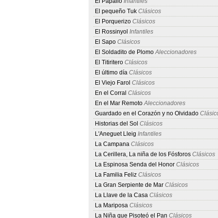
El Papalló
Infantiles
El pequeño Tuk
Clásicos
El Porquerizo
Clásicos
El Rossinyol
Infantiles
El Sapo
Clásicos
El Soldadito de Plomo
Aleccionadores
El Titiritero
Clásicos
El último día
Clásicos
El Viejo Farol
Clásicos
En el Corral
Clásicos
En el Mar Remoto
Aleccionadores
Guardado en el Corazón y no Olvidado
Clásic
Historias del Sol
Clásicos
L'Aneguet Lleig
Infantiles
La Campana
Clásicos
La Cerillera, La niña de los Fósforos
Clásicos
La Espinosa Senda del Honor
Clásicos
La Familia Feliz
Clásicos
La Gran Serpiente de Mar
Clásicos
La Llave de la Casa
Clásicos
La Mariposa
Clásicos
La Niña que Pisoteó el Pan
Clásicos