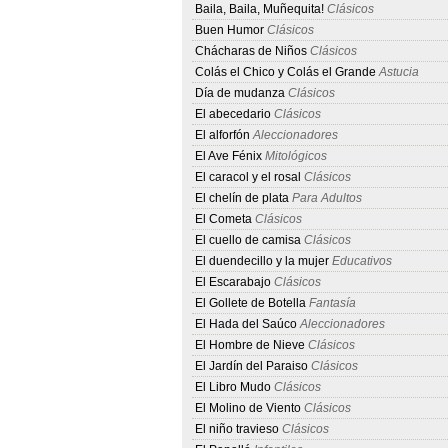
Baila, Baila, Muñequita!
Clásicos
Buen Humor
Clásicos
Chácharas de Niños
Clásicos
Colás el Chico y Colás el Grande
Astucia
Día de mudanza
Clásicos
El abecedario
Clásicos
El alforfón
Aleccionadores
El Ave Fénix
Mitológicos
El caracol y el rosal
Clásicos
El chelín de plata
Para Adultos
El Cometa
Clásicos
El cuello de camisa
Clásicos
El duendecillo y la mujer
Educativos
El Escarabajo
Clásicos
El Gollete de Botella
Fantasía
El Hada del Saúco
Aleccionadores
El Hombre de Nieve
Clásicos
El Jardín del Paraiso
Clásicos
El Libro Mudo
Clásicos
El Molino de Viento
Clásicos
El niño travieso
Clásicos