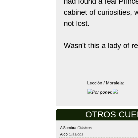
had found a real Princ
cabinet of curiosities, 
not lost.
Wasn't this a lady of r
Lección / Moraleja:
Por poner.
OTROS CUENT
A Sombra
Clásicos
Algo
Clásicos