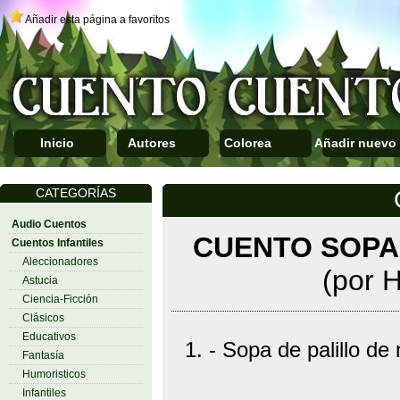
Añadir esta página a favoritos
Inicio
Autores
Colorea
Añadir nuevo
CATEGORÍAS
Audio Cuentos
CUENTO SOPA
Cuentos Infantiles
Aleccionadores
(por 
Astucia
Ciencia-Ficción
Clásicos
Educativos
1. - Sopa de palillo de 
Fantasía
Humoristicos
Infantiles