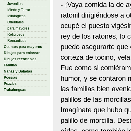
- ¡Vaya comida la de a
Juveniles
Miedo y Terror
ratonil dirigiéndose a 
Mitológicos
Orientales
ocupé el puesto vigés
para mayores
rey de los ratones, lo 
Religiosos
Románticos
puedo asegurarte que 
Cuentos para mayores
Dibujos para colorear
corteza de tocino, vela
Dibujos recortables
Fábulas
Fue como si comiéram
Nanas y Baladas
humor, y se contaron 
Poesías
Puzzles
las familias bien aven
Trabalenguas
palillos de las morcill
Imagínate que hubo qu
palillo de morcilla. D
oídas, como también la