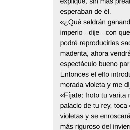
expliqué, sin más preám
esperaban de él.
«¿Qué saldrán ganando
imperio - dije - con q
podré reproducirlas sac
maderita, ahora vendrá
espectáculo bueno par
Entonces el elfo intro
morada violeta y me di
«Fíjate; froto tu varit
palacio de tu rey, toca
violetas y se enroscará
más riguroso del invie