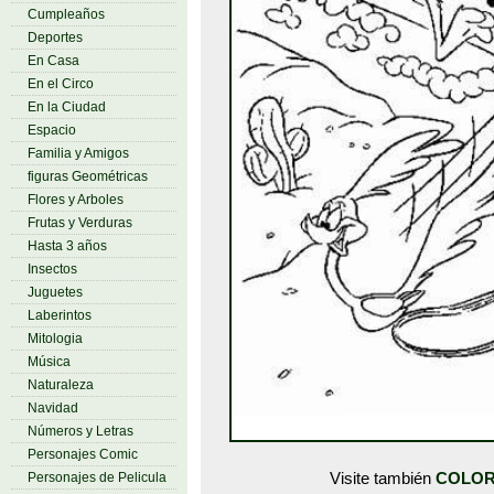
Cumpleaños
Deportes
En Casa
En el Circo
En la Ciudad
Espacio
Familia y Amigos
figuras Geométricas
Flores y Arboles
Frutas y Verduras
Hasta 3 años
Insectos
Juguetes
Laberintos
Mitologia
Música
Naturaleza
Navidad
Números y Letras
Personajes Comic
Visite también
COLOR
Personajes de Pelicula