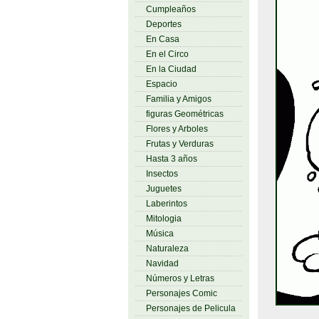
Cumpleaños
Deportes
En Casa
En el Circo
En la Ciudad
Espacio
Familia y Amigos
figuras Geométricas
Flores y Arboles
Frutas y Verduras
Hasta 3 años
Insectos
Juguetes
Laberintos
Mitologia
Música
Naturaleza
Navidad
Números y Letras
Personajes Comic
Personajes de Pelicula