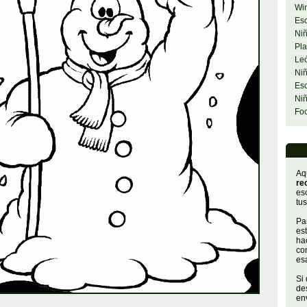
Wi
Esc
Niñ
Pla
Le
Niñ
Esc
Ni
Fo
Aq
re
es
tus
Par
es
hac
con
es
Si
de
env