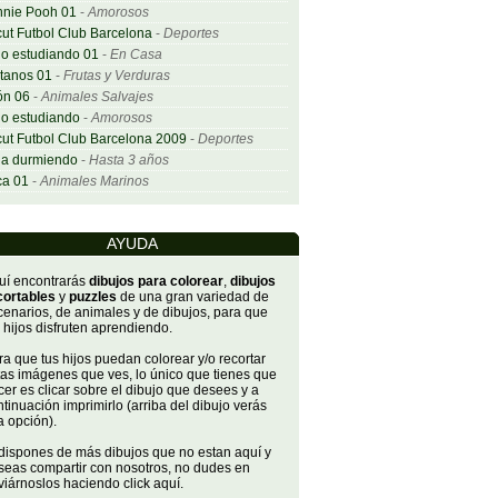
nnie Pooh 01
-
Amorosos
ut Futbol Club Barcelona
-
Deportes
o estudiando 01
-
En Casa
tanos 01
-
Frutas y Verduras
ón 06
-
Animales Salvajes
o estudiando
-
Amorosos
ut Futbol Club Barcelona 2009
-
Deportes
ña durmiendo
-
Hasta 3 años
ca 01
-
Animales Marinos
AYUDA
uí encontrarás
dibujos para colorear
,
dibujos
cortables
y
puzzles
de una gran variedad de
cenarios, de animales y de dibujos, para que
 hijos disfruten aprendiendo.
a que tus hijos puedan colorear y/o recortar
tas imágenes que ves, lo único que tienes que
er es clicar sobre el dibujo que desees y a
tinuación imprimirlo (arriba del dibujo verás
a opción).
 dispones de más dibujos que no estan aquí y
seas compartir con nosotros, no dudes en
iárnoslos haciendo click aquí.