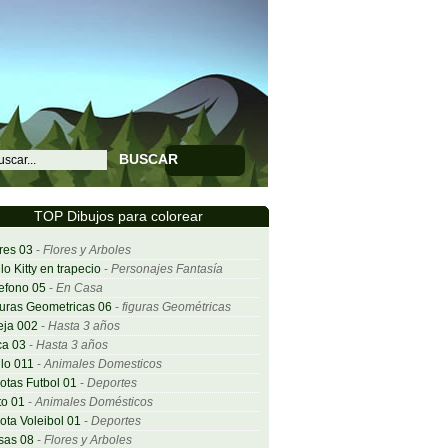
BUSCAR
TOP Dibujos para colorear
res 03
-
Flores y Arboles
lo Kitty en trapecio
-
Personajes Fantasía
efono 05
-
En Casa
uras Geometricas 06
-
figuras Geométricas
eja 002
-
Hasta 3 años
ca 03
-
Hasta 3 años
lo 011
-
Animales Domesticos
otas Futbol 01
-
Deportes
o 01
-
Animales Domésticos
ota Voleibol 01
-
Deportes
sas 08
-
Flores y Arboles