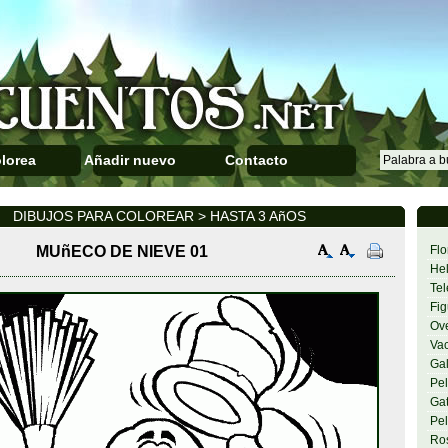
lorea
Añadir nuevo
Contacto
DIBUJOS PARA COLOREAR > HASTA 3 AñOS
MUñECO DE NIEVE 01
Flo
Hel
Tel
Fig
Ov
Va
Gal
Pel
Gat
Pel
Ro