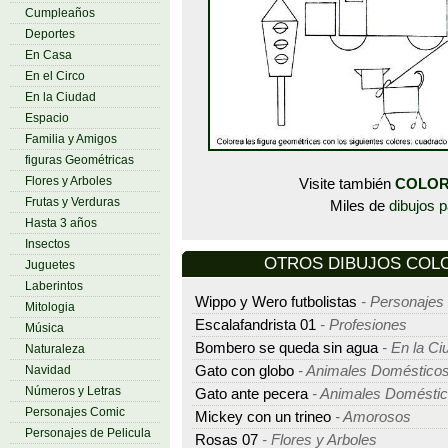
Cumpleaños
Deportes
En Casa
En el Circo
En la Ciudad
Espacio
Familia y Amigos
figuras Geométricas
Flores y Arboles
Visite también
COLOR
Frutas y Verduras
Miles de
dibujos p
Hasta 3 años
Insectos
OTROS DIBUJOS COLO
Juguetes
Laberintos
Wippo y Wero futbolistas
- Personajes
Mitologia
Escalafandrista 01
- Profesiones
Música
Bombero se queda sin agua
- En la Ci
Naturaleza
Navidad
Gato con globo
- Animales Doméstico
Números y Letras
Gato ante pecera
- Animales Domésti
Personajes Comic
Mickey con un trineo
- Amorosos
Personajes de Pelicula
Rosas 07
- Flores y Arboles