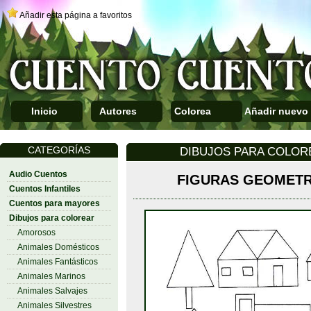
Añadir esta página a favoritos
Inicio
Autores
Colorea
Añadir nuevo
CATEGORÍAS
DIBUJOS PARA COLO
Audio Cuentos
FIGURAS GEOMETR
Cuentos Infantiles
Cuentos para mayores
Dibujos para colorear
Amorosos
Animales Domésticos
Animales Fantásticos
Animales Marinos
Animales Salvajes
Animales Silvestres