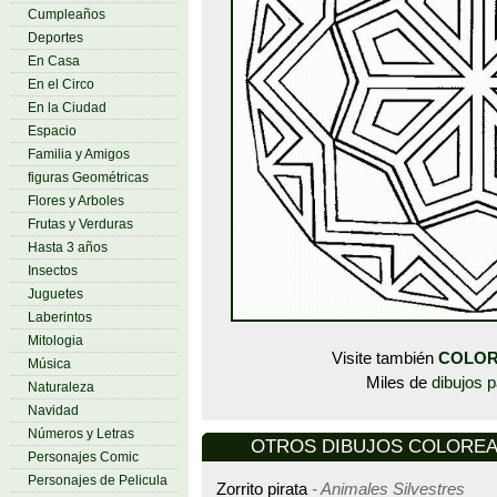
Cumpleaños
Deportes
En Casa
En el Circo
En la Ciudad
Espacio
Familia y Amigos
figuras Geométricas
Flores y Arboles
Frutas y Verduras
Hasta 3 años
Insectos
Juguetes
Laberintos
Mitologia
Visite también
COLOR
Música
Miles de
dibujos p
Naturaleza
Navidad
Números y Letras
OTROS DIBUJOS COLOREAR -
Personajes Comic
Personajes de Pelicula
Zorrito pirata
- Animales Silvestres