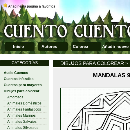
Añadir esta página a favoritos
Inicio
Autores
Colorea
Añadir nuevo
CATEGORÍAS
DIBUJOS PARA COLOREAR >
Audio Cuentos
MANDALAS 9
Cuentos Infantiles
Cuentos para mayores
Dibujos para colorear
Amorosos
Animales Domésticos
Animales Fantásticos
Animales Marinos
Animales Salvajes
Animales Silvestres