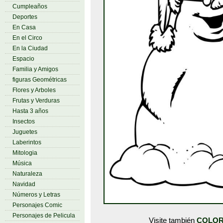
Cumpleaños
Deportes
En Casa
En el Circo
En la Ciudad
Espacio
Familia y Amigos
figuras Geométricas
Flores y Arboles
Frutas y Verduras
Hasta 3 años
Insectos
Juguetes
Laberintos
Mitologia
Música
Naturaleza
Navidad
Números y Letras
Personajes Comic
Personajes de Pelicula
Visite también
COLOR