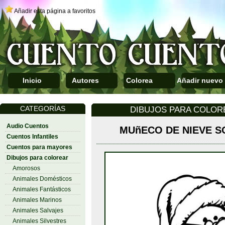
Añadir esta página a favoritos
Inicio
Autores
Colorea
Añadir nuevo
CATEGORÍAS
DIBUJOS PARA COLO
Audio Cuentos
MUñECO DE NIEVE S
Cuentos Infantiles
Cuentos para mayores
Dibujos para colorear
Amorosos
Animales Domésticos
Animales Fantásticos
Animales Marinos
Animales Salvajes
Animales Silvestres