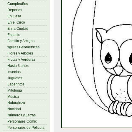
Cumpleaños
Deportes
En Casa
En el Circo
En la Ciudad
Espacio
Familia y Amigos
figuras Geométricas
Flores y Arboles
Frutas y Verduras
Hasta 3 años
Insectos
Juguetes
Laberintos
Mitologia
Música
Naturaleza
Navidad
Números y Letras
Personajes Comic
Personajes de Pelicula