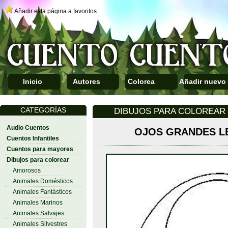
Añadir esta página a favoritos
Inicio
Autores
Colorea
Añadir nuevo
CATEGORÍAS
DIBUJOS PARA COLOREAR 
Audio Cuentos
OJOS GRANDES L
Cuentos Infantiles
Cuentos para mayores
Dibujos para colorear
Amorosos
Animales Domésticos
Animales Fantásticos
Animales Marinos
Animales Salvajes
Animales Silvestres