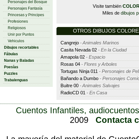
Personajes del Bosque
Visite también
COLOR
Personajes Fantasía
Miles de
dibujos p
Princesas y Principes
Profesiones
Religiosos
OTROS DIBUJOS COLOREAR
Unir por Puntos
Vehiculos
Cangrejo
- Animales Marinos
Dibujos recortables
Casita Nevada 02
- En la Ciudad
Fábulas
Amapola 02
- Espacio
Nanas y Baladas
Rosas 04
- Flores y Arboles
Poesías
Tortugas Ninja 011
- Personajes de Pel
Puzzles
Bañando a Dumbo
- Personajes Comi
Trabalenguas
Buitre 00
- Animales Salvajes
RadioCD 01
- En Casa
Cuentos Infantiles, audiocuentos
2009
Contacta 