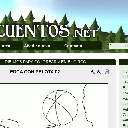
lorea
Añadir nuevo
Contacto
DIBUJOS PARA COLOREAR > EN EL CIRCO
FOCA CON PELOTA 02
Flo
Hel
Tel
Fig
Ov
Va
Gal
Pel
Gat
Pel
Ro