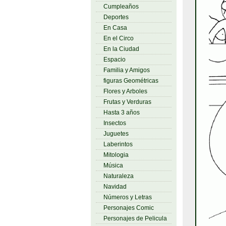
Cumpleaños
Deportes
En Casa
En el Circo
En la Ciudad
Espacio
Familia y Amigos
figuras Geométricas
Flores y Arboles
Frutas y Verduras
Hasta 3 años
Insectos
Juguetes
Laberintos
Mitologia
Música
Naturaleza
Navidad
Números y Letras
Personajes Comic
Personajes de Pelicula