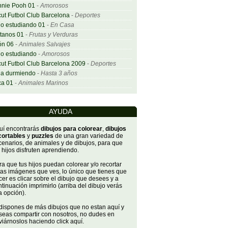
nnie Pooh 01
-
Amorosos
ut Futbol Club Barcelona
-
Deportes
o estudiando 01
-
En Casa
tanos 01
-
Frutas y Verduras
ón 06
-
Animales Salvajes
o estudiando
-
Amorosos
ut Futbol Club Barcelona 2009
-
Deportes
ña durmiendo
-
Hasta 3 años
ca 01
-
Animales Marinos
AYUDA
uí encontrarás
dibujos para colorear
,
dibujos
cortables
y
puzzles
de una gran variedad de
cenarios, de animales y de dibujos, para que
 hijos disfruten aprendiendo.
a que tus hijos puedan colorear y/o recortar
tas imágenes que ves, lo único que tienes que
er es clicar sobre el dibujo que desees y a
tinuación imprimirlo (arriba del dibujo verás
a opción).
 dispones de más dibujos que no estan aquí y
seas compartir con nosotros, no dudes en
iárnoslos haciendo click aquí.