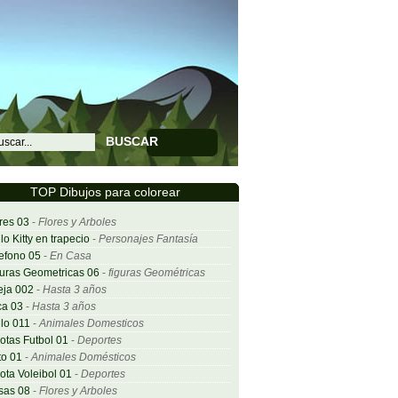
BUSCAR
TOP Dibujos para colorear
res 03
-
Flores y Arboles
lo Kitty en trapecio
-
Personajes Fantasía
efono 05
-
En Casa
uras Geometricas 06
-
figuras Geométricas
eja 002
-
Hasta 3 años
ca 03
-
Hasta 3 años
lo 011
-
Animales Domesticos
otas Futbol 01
-
Deportes
o 01
-
Animales Domésticos
ota Voleibol 01
-
Deportes
sas 08
-
Flores y Arboles