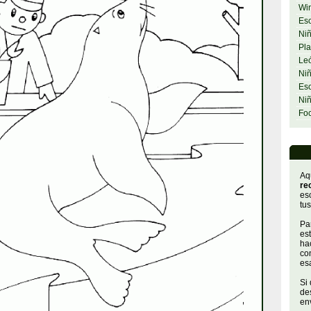
Wi
Esc
Niñ
Pla
Le
Niñ
Esc
Ni
Fo
Aq
re
es
tus
Par
es
hac
con
es
Si
de
env