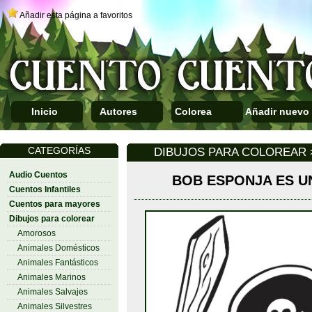
Añadir esta página a favoritos
Inicio
Autores
Colorea
Añadir nuevo
CATEGORÍAS
DIBUJOS PARA COLOREAR
Audio Cuentos
BOB ESPONJA ES U
Cuentos Infantiles
Cuentos para mayores
Dibujos para colorear
Amorosos
Animales Domésticos
Animales Fantásticos
Animales Marinos
Animales Salvajes
Animales Silvestres