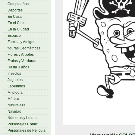
Cumpleaños
Deportes
En Casa
En el Circo
En la Ciudad
Espacio
Familia y Amigos
figuras Geométricas
Flores y Arboles
Frutas y Verduras
Hasta 3 años
Insectos
Juguetes
Laberintos
Mitologia
Música
Naturaleza
Navidad
Números y Letras
Personajes Comic
Personajes de Pelicula