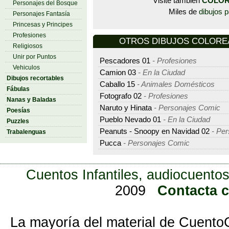
Visite también
COLOR
Personajes del Bosque
Miles de
dibujos p
Personajes Fantasía
Princesas y Principes
Profesiones
OTROS DIBUJOS COLOREAR
Religiosos
Unir por Puntos
Pescadores 01
- Profesiones
Vehiculos
Camion 03
- En la Ciudad
Dibujos recortables
Caballo 15
- Animales Domésticos
Fábulas
Fotografo 02
- Profesiones
Nanas y Baladas
Naruto y Hinata
- Personajes Comic
Poesías
Pueblo Nevado 01
- En la Ciudad
Puzzles
Peanuts - Snoopy en Navidad 02
- Per
Trabalenguas
Pucca
- Personajes Comic
Cuentos Infantiles, audiocuentos
2009
Contacta 
La mayoría del material de Cuento