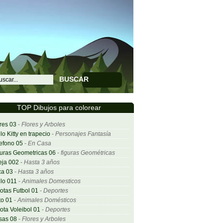
BUSCAR
TOP Dibujos para colorear
res 03
-
Flores y Arboles
lo Kitty en trapecio
-
Personajes Fantasía
efono 05
-
En Casa
uras Geometricas 06
-
figuras Geométricas
eja 002
-
Hasta 3 años
ca 03
-
Hasta 3 años
lo 011
-
Animales Domesticos
otas Futbol 01
-
Deportes
o 01
-
Animales Domésticos
ota Voleibol 01
-
Deportes
sas 08
-
Flores y Arboles