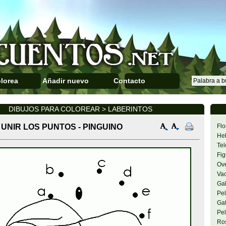
lorea
Añadir nuevo
Contacto
DIBUJOS PARA COLOREAR > LABERINTOS
UNIR LOS PUNTOS - PINGUINO
Flo
Hel
Tel
Fig
Ov
Va
Gal
Pel
Gat
Pel
Ro