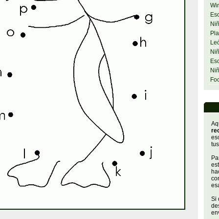
Wi
Esc
Niñ
Pla
Le
Niñ
Esc
Ni
Fo
Aq
re
es
tus
Par
es
hac
con
es
Si
de
env