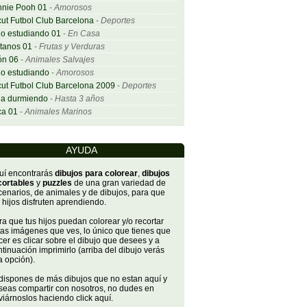
nnie Pooh 01
-
Amorosos
ut Futbol Club Barcelona
-
Deportes
o estudiando 01
-
En Casa
tanos 01
-
Frutas y Verduras
ón 06
-
Animales Salvajes
o estudiando
-
Amorosos
ut Futbol Club Barcelona 2009
-
Deportes
ña durmiendo
-
Hasta 3 años
ca 01
-
Animales Marinos
AYUDA
uí encontrarás
dibujos para colorear
,
dibujos
cortables
y
puzzles
de una gran variedad de
cenarios, de animales y de dibujos, para que
 hijos disfruten aprendiendo.
a que tus hijos puedan colorear y/o recortar
tas imágenes que ves, lo único que tienes que
er es clicar sobre el dibujo que desees y a
tinuación imprimirlo (arriba del dibujo verás
a opción).
 dispones de más dibujos que no estan aquí y
seas compartir con nosotros, no dudes en
iárnoslos haciendo click aquí.