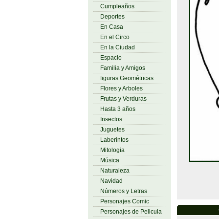
Cumpleaños
Deportes
En Casa
En el Circo
En la Ciudad
Espacio
Familia y Amigos
figuras Geométricas
Flores y Arboles
Frutas y Verduras
Hasta 3 años
Insectos
Juguetes
Laberintos
Mitologia
Música
Naturaleza
Navidad
Números y Letras
Personajes Comic
Personajes de Pelicula