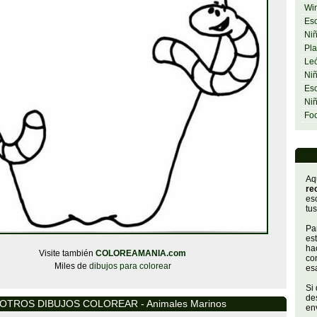
Wi
Esc
Niñ
Pla
Le
Niñ
Esc
Ni
Fo
Aq
re
es
tus
Par
es
hac
Visite también
COLOREAMANIA.com
con
Miles de
dibujos para colorear
es
Si
de
OTROS DIBUJOS COLOREAR - Animales Marinos
env