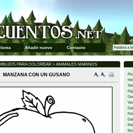
lorea
Añadir nuevo
Contacto
IBUJOS PARA COLOREAR > ANIMALES MARINOS
MANZANA CON UN GUSANO
Flo
Hel
Tel
Fig
Ov
Va
Gal
Pel
Gat
Pel
Ro