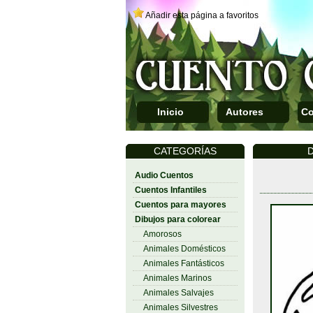
Añadir esta página a favoritos
Inicio
Autores
Co
CATEGORÍAS
D
Audio Cuentos
Cuentos Infantiles
Cuentos para mayores
Dibujos para colorear
Amorosos
Animales Domésticos
Animales Fantásticos
Animales Marinos
Animales Salvajes
Animales Silvestres