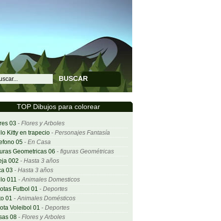
BUSCAR
TOP Dibujos para colorear
res 03
-
Flores y Arboles
lo Kitty en trapecio
-
Personajes Fantasía
efono 05
-
En Casa
uras Geometricas 06
-
figuras Geométricas
eja 002
-
Hasta 3 años
ca 03
-
Hasta 3 años
lo 011
-
Animales Domesticos
otas Futbol 01
-
Deportes
o 01
-
Animales Domésticos
ota Voleibol 01
-
Deportes
sas 08
-
Flores y Arboles