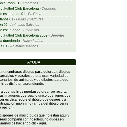
nnie Pooh 01
-
Amorosos
ut Futbol Club Barcelona
-
Deportes
o estudiando 01
-
En Casa
tanos 01
-
Frutas y Verduras
ón 06
-
Animales Salvajes
o estudiando
-
Amorosos
ut Futbol Club Barcelona 2009
-
Deportes
ña durmiendo
-
Hasta 3 años
ca 01
-
Animales Marinos
AYUDA
uí encontrarás
dibujos para colorear
,
dibujos
cortables
y
puzzles
de una gran variedad de
cenarios, de animales y de dibujos, para que
 hijos disfruten aprendiendo.
a que tus hijos puedan colorear y/o recortar
tas imágenes que ves, lo único que tienes que
er es clicar sobre el dibujo que desees y a
tinuación imprimirlo (arriba del dibujo verás
a opción).
 dispones de más dibujos que no estan aquí y
seas compartir con nosotros, no dudes en
iárnoslos haciendo click aquí.