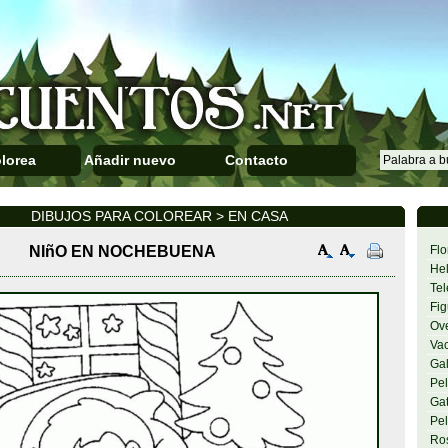
lorea
Añadir nuevo
Contacto
DIBUJOS PARA COLOREAR > EN CASA
NIñO EN NOCHEBUENA
Flo
Hel
Tel
Fig
Ov
Va
Gal
Pel
Gat
Pel
Ro