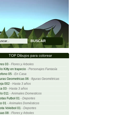
BUSCAR
TOP Dibujos para colorear
res 03
-
Flores y Arboles
lo Kitty en trapecio
-
Personajes Fantasía
efono 05
-
En Casa
uras Geometricas 06
-
figuras Geométricas
eja 002
-
Hasta 3 años
ca 03
-
Hasta 3 años
lo 011
-
Animales Domesticos
otas Futbol 01
-
Deportes
o 01
-
Animales Domésticos
ota Voleibol 01
-
Deportes
sas 08
-
Flores y Arboles