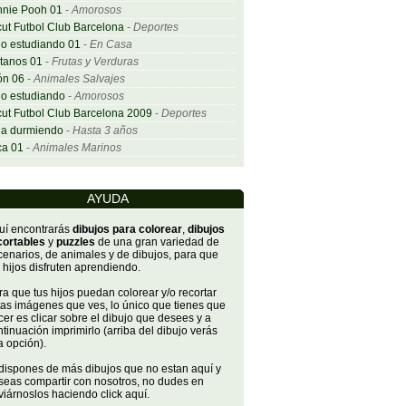
nnie Pooh 01
-
Amorosos
ut Futbol Club Barcelona
-
Deportes
o estudiando 01
-
En Casa
tanos 01
-
Frutas y Verduras
ón 06
-
Animales Salvajes
o estudiando
-
Amorosos
ut Futbol Club Barcelona 2009
-
Deportes
ña durmiendo
-
Hasta 3 años
ca 01
-
Animales Marinos
AYUDA
uí encontrarás
dibujos para colorear
,
dibujos
cortables
y
puzzles
de una gran variedad de
cenarios, de animales y de dibujos, para que
 hijos disfruten aprendiendo.
a que tus hijos puedan colorear y/o recortar
tas imágenes que ves, lo único que tienes que
er es clicar sobre el dibujo que desees y a
tinuación imprimirlo (arriba del dibujo verás
a opción).
 dispones de más dibujos que no estan aquí y
seas compartir con nosotros, no dudes en
iárnoslos haciendo click aquí.