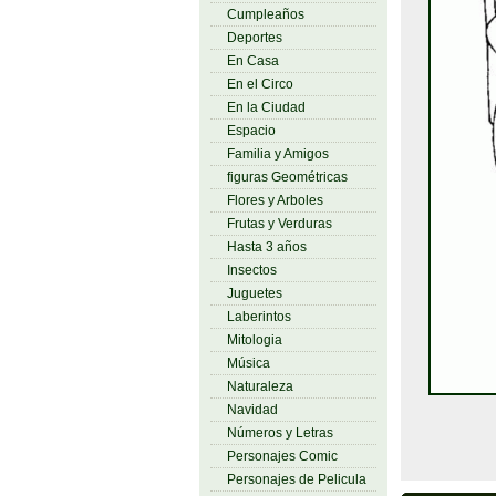
Cumpleaños
Deportes
En Casa
En el Circo
En la Ciudad
Espacio
Familia y Amigos
figuras Geométricas
Flores y Arboles
Frutas y Verduras
Hasta 3 años
Insectos
Juguetes
Laberintos
Mitologia
Música
Naturaleza
Navidad
Números y Letras
Personajes Comic
Personajes de Pelicula