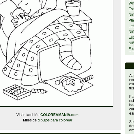
Wi
Esc
Niñ
Pla
Le
Niñ
Esc
Ni
Fo
Aq
re
es
tus
Par
es
hac
con
es
Visite también
COLOREAMANIA.com
Miles de
dibujos para colorear
Si
de
env