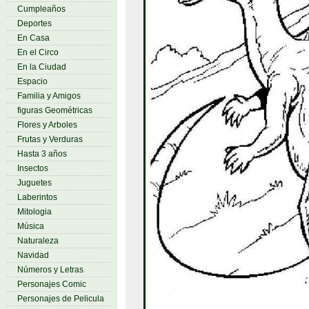
Cumpleaños
Deportes
En Casa
En el Circo
En la Ciudad
Espacio
Familia y Amigos
figuras Geométricas
Flores y Arboles
Frutas y Verduras
Hasta 3 años
Insectos
Juguetes
Laberintos
Mitologia
Música
Naturaleza
Navidad
Números y Letras
Personajes Comic
Personajes de Pelicula