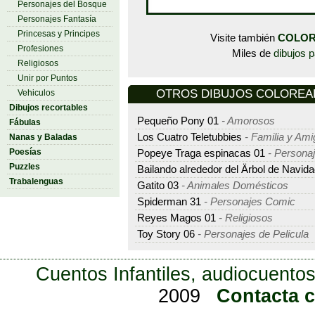
Personajes del Bosque
Personajes Fantasía
Princesas y Principes
Visite también
COLOR
Profesiones
Miles de
dibujos p
Religiosos
Unir por Puntos
OTROS DIBUJOS COLOREAR -
Vehiculos
Dibujos recortables
Pequeño Pony 01
- Amorosos
Fábulas
Los Cuatro Teletubbies
- Familia y Am
Nanas y Baladas
Poesías
Popeye Traga espinacas 01
- Persona
Puzzles
Bailando alrededor del Ärbol de Navid
Trabalenguas
Gatito 03
- Animales Domésticos
Spiderman 31
- Personajes Comic
Reyes Magos 01
- Religiosos
Toy Story 06
- Personajes de Pelicula
Cuentos Infantiles, audiocuentos
2009
Contacta 