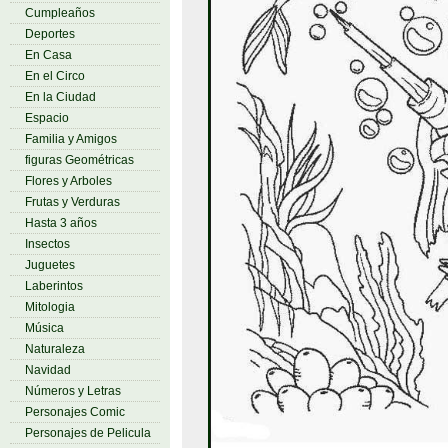
Cumpleaños
Deportes
En Casa
En el Circo
En la Ciudad
Espacio
Familia y Amigos
figuras Geométricas
Flores y Arboles
Frutas y Verduras
Hasta 3 años
Insectos
Juguetes
Laberintos
Mitologia
Música
Naturaleza
Navidad
Números y Letras
Personajes Comic
Personajes de Pelicula