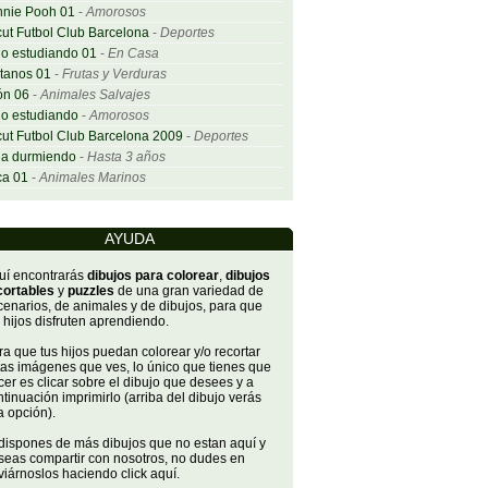
nnie Pooh 01
-
Amorosos
ut Futbol Club Barcelona
-
Deportes
o estudiando 01
-
En Casa
tanos 01
-
Frutas y Verduras
ón 06
-
Animales Salvajes
o estudiando
-
Amorosos
ut Futbol Club Barcelona 2009
-
Deportes
ña durmiendo
-
Hasta 3 años
ca 01
-
Animales Marinos
AYUDA
uí encontrarás
dibujos para colorear
,
dibujos
cortables
y
puzzles
de una gran variedad de
cenarios, de animales y de dibujos, para que
 hijos disfruten aprendiendo.
a que tus hijos puedan colorear y/o recortar
tas imágenes que ves, lo único que tienes que
er es clicar sobre el dibujo que desees y a
tinuación imprimirlo (arriba del dibujo verás
a opción).
 dispones de más dibujos que no estan aquí y
seas compartir con nosotros, no dudes en
iárnoslos haciendo click aquí.