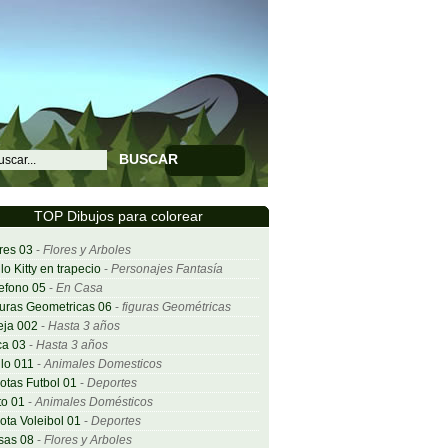
BUSCAR
TOP Dibujos para colorear
res 03
-
Flores y Arboles
lo Kitty en trapecio
-
Personajes Fantasía
efono 05
-
En Casa
uras Geometricas 06
-
figuras Geométricas
eja 002
-
Hasta 3 años
ca 03
-
Hasta 3 años
lo 011
-
Animales Domesticos
otas Futbol 01
-
Deportes
o 01
-
Animales Domésticos
ota Voleibol 01
-
Deportes
sas 08
-
Flores y Arboles