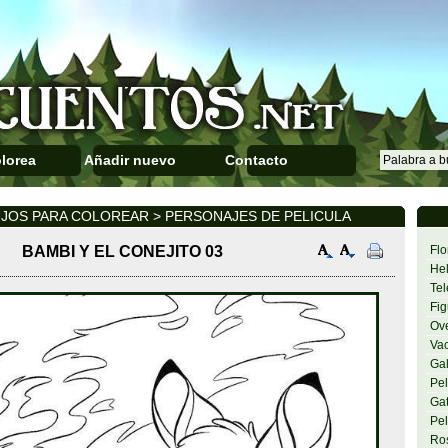
lorea
Añadir nuevo
Contacto
UJOS PARA COLOREAR > PERSONAJES DE PELICULA
BAMBI Y EL CONEJITO 03
Flo
Hel
Tel
Fig
Ov
Va
Gal
Pel
Gat
Pel
Ro