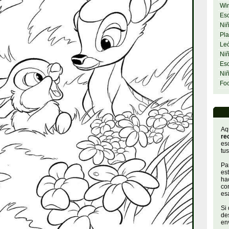
Wi
Esc
Niñ
Pla
Le
Niñ
Esc
Ni
Fo
Aq
re
es
tus
Par
es
hac
con
es
Si
de
env