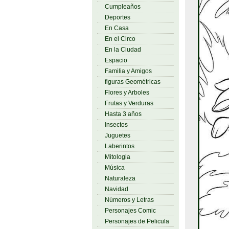
Cumpleaños
Deportes
En Casa
En el Circo
En la Ciudad
Espacio
Familia y Amigos
figuras Geométricas
Flores y Arboles
Frutas y Verduras
Hasta 3 años
Insectos
Juguetes
Laberintos
Mitologia
Música
Naturaleza
Navidad
Números y Letras
Personajes Comic
Personajes de Pelicula