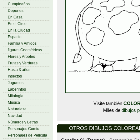
Cumpleaños
Deportes
En Casa
En el Circo
En la Ciudad
Espacio
Familia y Amigos
figuras Geométricas
Flores y Arboles
Frutas y Verduras
Hasta 3 años
Insectos
Juguetes
Laberintos
Mitologia
Música
Visite también
COLOR
Naturaleza
Miles de
dibujos p
Navidad
Números y Letras
OTROS DIBUJOS COLOREAR -
Personajes Comic
Personajes de Pelicula