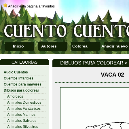
Añadir esta página a favoritos
Inicio
Autores
Colorea
Añadir nuevo
CATEGORÍAS
DIBUJOS PARA COLOREAR >
Audio Cuentos
VACA 02
Cuentos Infantiles
Cuentos para mayores
Dibujos para colorear
Amorosos
Animales Domésticos
Animales Fantásticos
Animales Marinos
Animales Salvajes
Animales Silvestres