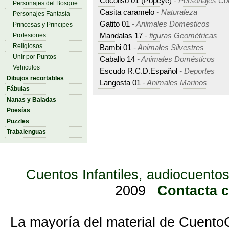
Cocoliso 01 (Popeye)
- Personajes Co
Personajes del Bosque
Casita caramelo
- Naturaleza
Personajes Fantasía
Gatito 01
- Animales Domesticos
Princesas y Principes
Profesiones
Mandalas 17
- figuras Geométricas
Religiosos
Bambi 01
- Animales Silvestres
Unir por Puntos
Caballo 14
- Animales Domésticos
Vehiculos
Escudo R.C.D.Español
- Deportes
Dibujos recortables
Langosta 01
- Animales Marinos
Fábulas
Nanas y Baladas
Poesías
Puzzles
Trabalenguas
Cuentos Infantiles, audiocuentos
2009
Contacta 
La mayoría del material de Cuento