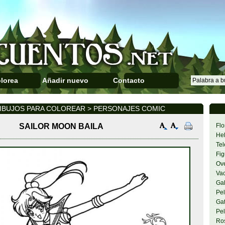
lorea
Añadir nuevo
Contacto
IBUJOS PARA COLOREAR > PERSONAJES COMIC
SAILOR MOON BAILA
Flo
Hel
Tel
Fig
Ov
Va
Gal
Pel
Gat
Pel
Ro