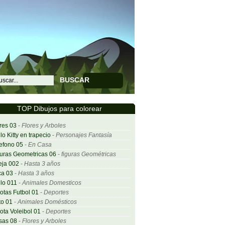
BUSCAR
TOP Dibujos para colorear
res 03
-
Flores y Arboles
lo Kitty en trapecio
-
Personajes Fantasía
efono 05
-
En Casa
uras Geometricas 06
-
figuras Geométricas
eja 002
-
Hasta 3 años
ca 03
-
Hasta 3 años
lo 011
-
Animales Domesticos
otas Futbol 01
-
Deportes
o 01
-
Animales Domésticos
ota Voleibol 01
-
Deportes
sas 08
-
Flores y Arboles