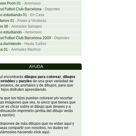
nnie Pooh 01
-
Amorosos
ut Futbol Club Barcelona
-
Deportes
o estudiando 01
-
En Casa
tanos 01
-
Frutas y Verduras
ón 06
-
Animales Salvajes
o estudiando
-
Amorosos
ut Futbol Club Barcelona 2009
-
Deportes
ña durmiendo
-
Hasta 3 años
ca 01
-
Animales Marinos
AYUDA
uí encontrarás
dibujos para colorear
,
dibujos
cortables
y
puzzles
de una gran variedad de
cenarios, de animales y de dibujos, para que
 hijos disfruten aprendiendo.
a que tus hijos puedan colorear y/o recortar
tas imágenes que ves, lo único que tienes que
er es clicar sobre el dibujo que desees y a
tinuación imprimirlo (arriba del dibujo verás
a opción).
 dispones de más dibujos que no estan aquí y
seas compartir con nosotros, no dudes en
iárnoslos haciendo click aquí.