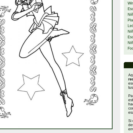
Wi
Esc
Niñ
Pla
Le
Niñ
Esc
Ni
Fo
Aq
re
es
tus
Par
es
hac
con
es
Si
de
env