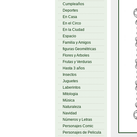
Cumpleaños
Deportes
En Casa
En el Circo
En la Ciudad
Espacio
Familia y Amigos
figuras Geométricas
Flores y Arboles
Frutas y Verduras
Hasta 3 años
Insectos
Juguetes
Laberintos
Mitologia
Música
Naturaleza
Navidad
Números y Letras
Personajes Comic
Personajes de Pelicula