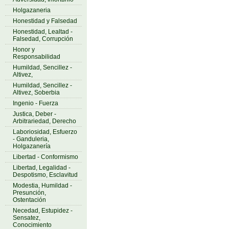
Holgazaneria
Honestidad y Falsedad
Honestidad, Lealtad -
Falsedad, Corrupción
Honor y
Responsabilidad
Humildad, Sencillez -
Altivez,
Humildad, Sencillez -
Altivez, Soberbia
Ingenio - Fuerza
Justica, Deber -
Arbitrariedad, Derecho
Laboriosidad, Esfuerzo
- Ganduleria,
Holgazanería
Libertad - Conformismo
Libertad, Legalidad -
Despotismo, Esclavitud
Modestia, Humildad -
Presunción,
Ostentación
Necedad, Estupidez -
Sensatez,
Conocimiento