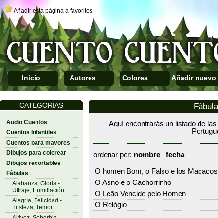
Añadir esta página a favoritos
Inicio
Autores
Colorea
Añadir nuevo
CATEGORÍAS
Fábul
Audio Cuentos
Aquí encontrarás un listado de las
Portugu
Cuentos Infantiles
Cuentos para mayores
Dibujos para colorear
ordenar por:
nombre
|
fecha
Dibujos recortables
O homen Bom, o Falso e los Macacos
Fábulas
O Asno e o Cachorrinho
Alabanza, Gloria -
Ultraje, Humillación
O Leão Vencido pelo Homen
Alegría, Felicidad -
O Relógio
Tristeza, Temor
Altivez, Soberbia -