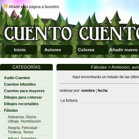
Añadir esta página a favoritos
Inicio
Autores
Colorea
Añadir nuevo
CATEGORÍAS
Fábulas > Ambicion, avi
Aquí encontrarás un listado de las últ
Audio Cuentos
Cuentos Infantiles
ordenar por:
nombre
|
fecha
Cuentos para mayores
Dibujos para colorear
La fortuna
Dibujos recortables
Fábulas
Alabanza, Gloria -
Ultraje, Humillación
Alegría, Felicidad -
Tristeza, Temor
Altivez, Soberbia -