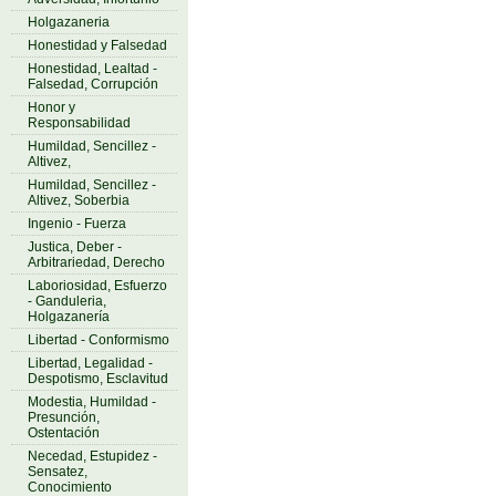
Holgazaneria
Honestidad y Falsedad
Honestidad, Lealtad -
Falsedad, Corrupción
Honor y
Responsabilidad
Humildad, Sencillez -
Altivez,
Humildad, Sencillez -
Altivez, Soberbia
Ingenio - Fuerza
Justica, Deber -
Arbitrariedad, Derecho
Laboriosidad, Esfuerzo
- Ganduleria,
Holgazanería
Libertad - Conformismo
Libertad, Legalidad -
Despotismo, Esclavitud
Modestia, Humildad -
Presunción,
Ostentación
Necedad, Estupidez -
Sensatez,
Conocimiento