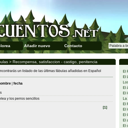
lorea
Añadir nuevo
Contacto
ulas > Recompensa, satisfaccion - castigo, penitencia
ncontrarás un listado de las últimas fábulas añadidas en Español
El 
El 
Los
nombre
|
fecha
El 
s
El 
elea y los perros sencillos
La 
El 
[1]
El 
El 
El 
El 