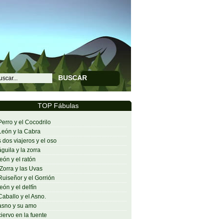
BUSCAR
TOP Fábulas
Perro y el Cocodrilo
León y la Cabra
 dos viajeros y el oso
águila y la zorra
león y el ratón
Zorra y las Uvas
Ruiseñor y el Gorrión
león y el delfín
Caballo y el Asno.
asno y su amo
ciervo en la fuente