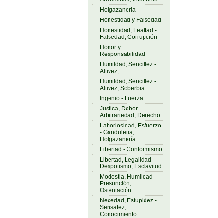
Holgazaneria
Honestidad y Falsedad
Honestidad, Lealtad -
Falsedad, Corrupción
Honor y
Responsabilidad
Humildad, Sencillez -
Altivez,
Humildad, Sencillez -
Altivez, Soberbia
Ingenio - Fuerza
Justica, Deber -
Arbitrariedad, Derecho
Laboriosidad, Esfuerzo
- Ganduleria,
Holgazanería
Libertad - Conformismo
Libertad, Legalidad -
Despotismo, Esclavitud
Modestia, Humildad -
Presunción,
Ostentación
Necedad, Estupidez -
Sensatez,
Conocimiento