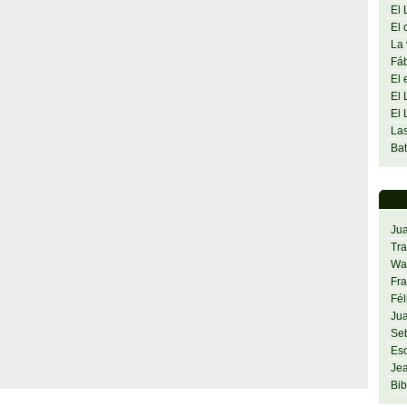
El 
El 
La 
Fáb
El 
El 
El 
Las
Bat
Ju
Tra
Was
Fra
Fél
Jua
Se
Es
Jea
Bib