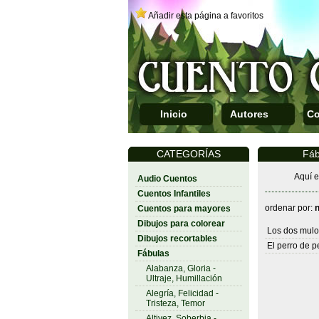
Añadir esta página a favoritos
Inicio
Autores
Co
CATEGORÍAS
Fáb
Aquí e
Audio Cuentos
Cuentos Infantiles
ordenar por:
Cuentos para mayores
Dibujos para colorear
Los dos mulo
Dibujos recortables
El perro de p
Fábulas
Alabanza, Gloria -
Ultraje, Humillación
Alegría, Felicidad -
Tristeza, Temor
Altivez, Soberbia -