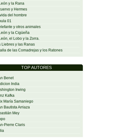
León y la Rana
cuervo y Hermes
vida del hombre
ula 01
elefante y otros animales
León y la Cigüeña
León, el Lobo y la Zorra.
 Liebres y las Ranas
alla de las Comadrejas y los Ratones
TOP AUTORES
an Benet
dicion India
hington Irwing
nz Kafka
ix María Samaniego
n Bautista Arriaza
bastián Mey
opo
n-Pierre Claris
lia