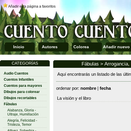
Añadir esta página a favoritos
Inicio
Autores
Colorea
Añadir nuevo
CATEGORÍAS
Fábulas > Arrogancia, 
Audio Cuentos
Aquí encontrarás un listado de las últ
Cuentos Infantiles
Cuentos para mayores
ordenar por:
nombre
|
fecha
Dibujos para colorear
Dibujos recortables
La visión y el libro
Fábulas
Alabanza, Gloria -
Ultraje, Humillación
Alegría, Felicidad -
Tristeza, Temor
Altivez, Soberbia -