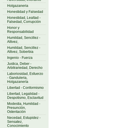
Holgazaneria
Honestidad y Falsedad
Honestidad, Lealtad -
Falsedad, Corrupción
Honor y
Responsabilidad
Humildad, Sencillez -
Altivez,
Humildad, Sencillez -
Altivez, Soberbia
Ingenio - Fuerza
Justica, Deber -
Arbitrariedad, Derecho
Laboriosidad, Esfuerzo
- Ganduleria,
Holgazanería
Libertad - Conformismo
Libertad, Legalidad -
Despotismo, Esclavitud
Modestia, Humildad -
Presunción,
Ostentación
Necedad, Estupidez -
Sensatez,
Conocimiento