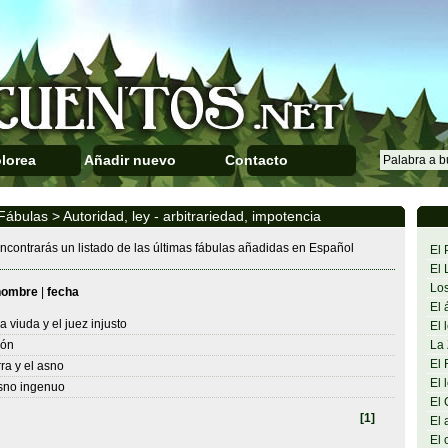
lorea
Añadir nuevo
Contacto
Fábulas > Autoridad, ley - arbitrariedad, impotencia
ncontrarás un listado de las últimas fábulas añadidas en Español
El 
El 
Los
nombre
|
fecha
El 
a viuda y el juez injusto
El 
eón
La 
El 
rra y el asno
El 
asno ingenuo
El 
[1]
El 
El 