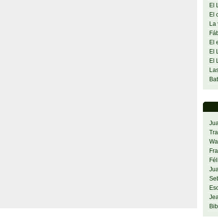
El 
El 
La 
Fáb
El 
El 
El 
Las
Bat
Ju
Tra
Was
Fra
Fél
Jua
Se
Es
Jea
Bib