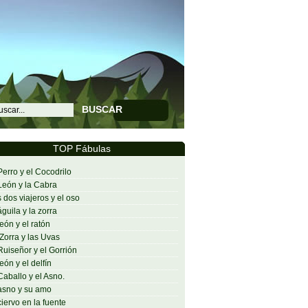
BUSCAR
TOP Fábulas
Perro y el Cocodrilo
León y la Cabra
 dos viajeros y el oso
águila y la zorra
león y el ratón
Zorra y las Uvas
Ruiseñor y el Gorrión
león y el delfín
Caballo y el Asno.
asno y su amo
ciervo en la fuente