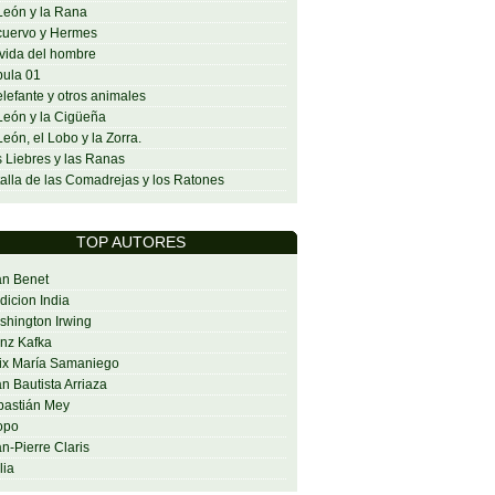
León y la Rana
cuervo y Hermes
vida del hombre
ula 01
elefante y otros animales
León y la Cigüeña
León, el Lobo y la Zorra.
 Liebres y las Ranas
alla de las Comadrejas y los Ratones
TOP AUTORES
an Benet
dicion India
hington Irwing
nz Kafka
ix María Samaniego
n Bautista Arriaza
bastián Mey
opo
n-Pierre Claris
lia