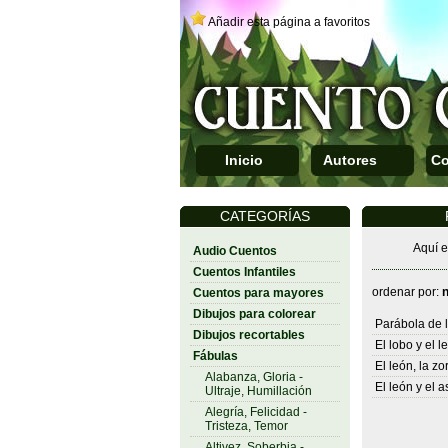
Añadir esta página a favoritos
Inicio
Autores
Co
CATEGORÍAS
Aquí e
Audio Cuentos
Cuentos Infantiles
ordenar por:
Cuentos para mayores
Dibujos para colorear
Parábola de l
Dibujos recortables
El lobo y el l
Fábulas
El león, la zo
Alabanza, Gloria -
El león y el 
Ultraje, Humillación
Alegría, Felicidad -
Tristeza, Temor
Altivez, Soberbia -