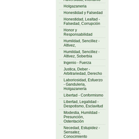
Holgazaneria
Honestidad y Falsedad
Honestidad, Lealtad -
Falsedad, Corrupción
Honor y
Responsabilidad
Humildad, Sencillez -
Altivez,
Humildad, Sencillez -
Altivez, Soberbia
Ingenio - Fuerza
Justica, Deber -
Arbitrariedad, Derecho
Laboriosidad, Esfuerzo
- Ganduleria,
Holgazanería
Libertad - Conformismo
Libertad, Legalidad -
Despotismo, Esclavitud
Modestia, Humildad -
Presunción,
Ostentación
Necedad, Estupidez -
Sensatez,
Conocimiento