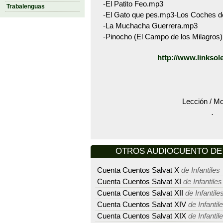
-El Patito Feo.mp3
Trabalenguas
-El Gato que pes.mp3-Los Coches d
-La Muchacha Guerrera.mp3
-Pinocho (El Campo de los Milagros
http://www.linkso
Lección / Mo
.
OTROS AUDIOCUENTO DE Cu
Cuenta Cuentos Salvat X
de Infantiles
Cuenta Cuentos Salvat XI
de Infantiles
Cuenta Cuentos Salvat XII
de Infantile
Cuenta Cuentos Salvat XIV
de Infantil
Cuenta Cuentos Salvat XIX
de Infantil