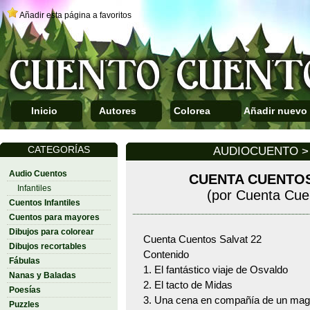
Añadir esta página a favoritos
Inicio
Autores
Colorea
Añadir nuevo
CATEGORÍAS
AUDIOCUENTO > 
Audio Cuentos
CUENTA CUENTOS
Infantiles
(por Cuenta Cue
Cuentos Infantiles
Cuentos para mayores
Dibujos para colorear
Cuenta Cuentos Salvat 22
Dibujos recortables
Contenido
Fábulas
1. El fantástico viaje de Osvaldo
Nanas y Baladas
2. El tacto de Midas
Poesías
3. Una cena en compañía de un ma
Puzzles