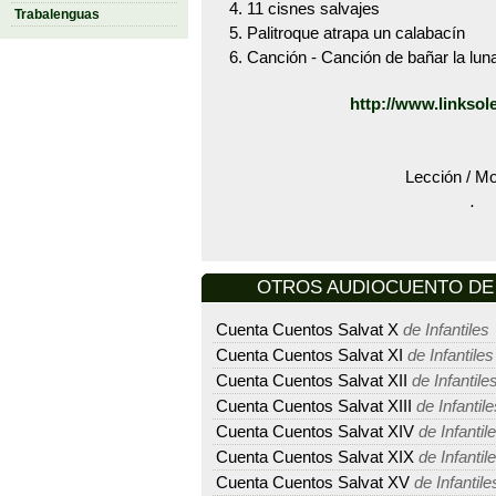
4. 11 cisnes salvajes
Trabalenguas
5. Palitroque atrapa un calabacín
6. Canción - Canción de bañar la lu
http://www.linkso
Lección / Mo
.
OTROS AUDIOCUENTO DE Cu
Cuenta Cuentos Salvat X
de Infantiles
Cuenta Cuentos Salvat XI
de Infantiles
Cuenta Cuentos Salvat XII
de Infantile
Cuenta Cuentos Salvat XIII
de Infantile
Cuenta Cuentos Salvat XIV
de Infantil
Cuenta Cuentos Salvat XIX
de Infantil
Cuenta Cuentos Salvat XV
de Infantile