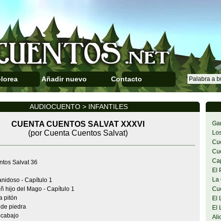
lorea
Añadir nuevo
Contacto
AUDIOCUENTO > INFANTILES
CUENTA CUENTOS SALVAT XXXVI
Gar
(por Cuenta Cuentos Salvat)
Los
Cue
Cue
Cap
tos Salvat 36
El 
La 
anidoso - Capítulo 1
ñ hijo del Mago - Capítulo 1
Cue
a pitón
El 
 de piedra
El 
ocabajo
Ali