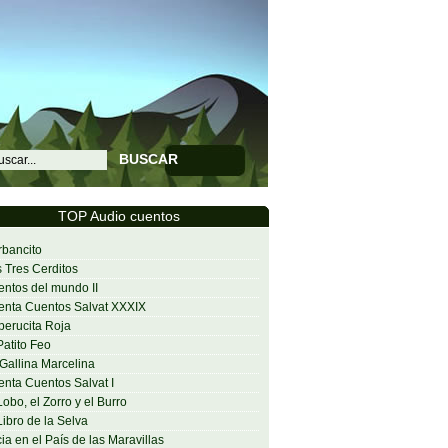
BUSCAR
TOP Audio cuentos
bancito
 Tres Cerditos
ntos del mundo II
nta Cuentos Salvat XXXIX
erucita Roja
Patito Feo
Gallina Marcelina
nta Cuentos Salvat I
Lobo, el Zorro y el Burro
Libro de la Selva
cia en el País de las Maravillas