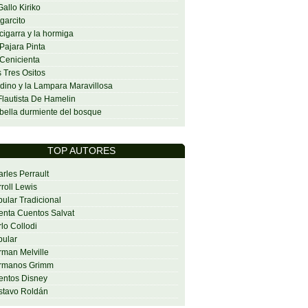
Gallo Kiriko
garcito
cigarra y la hormiga
Pajara Pinta
Cenicienta
 Tres Ositos
dino y la Lampara Maravillosa
Flautista De Hamelin
bella durmiente del bosque
TOP AUTORES
rles Perrault
roll Lewis
ular Tradicional
nta Cuentos Salvat
lo Collodi
ular
man Melville
rmanos Grimm
entos Disney
stavo Roldán