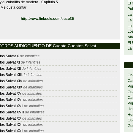
y el caballito de madera - Capítulo 5
El 
 Me gusta contar
Pul
La 
http://www.linksole.com/cucu36
La 
La 
Los
Ala
El 
OTROS AUDIOCUENTO DE Cuenta Cuentos Salvat
La 
os Salvat X
de Infantiles
os Salvat XI
de Infantiles
os Salvat XII
de Infantiles
s Salvat XIII
de Infantiles
Cha
Car
os Salvat XIV
de Infantiles
Pop
os Salvat XIX
de Infantiles
Cue
os Salvat XV
de Infantiles
Car
os Salvat XVI
de Infantiles
Pop
os Salvat XVII
de Infantiles
Her
os Salvat XVIII
de Infantiles
He
os Salvat XX
de Infantiles
Cu
os Salvat XXI
de Infantiles
Gu
os Salvat XXII
de Infantiles