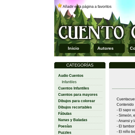
Añadir esta página a favoritos
Inicio
Autores
Co
CATEGORÍAS
Audio Cuentos
Infantiles
Cuentos Infantiles
Cuentos para mayores
Cuentacuen
Dibujos para colorear
Contenido
Dibujos recortables
- El sapo v
Fábulas
- Simeón, e
Nanas y Baladas
- Anansi y l
Poesías
- El tambor
- El niño b
Puzzles