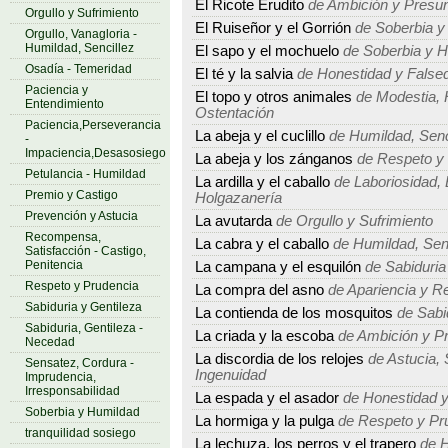
El Ricote Erudito
de Ambición y Presu
Orgullo y Sufrimiento
El Ruiseñor y el Gorrión
de Soberbia y
Orgullo, Vanagloria -
Humildad, Sencillez
El sapo y el mochuelo
de Soberbia y 
Osadía - Temeridad
El té y la salvia
de Honestidad y False
Paciencia y
El topo y otros animales
de Modestia, 
Entendimiento
Ostentación
Paciencia,Perseverancia
La abeja y el cuclillo
de Humildad, Sencil
-
Impaciencia,Desasosiego
La abeja y los zánganos
de Respeto y
Petulancia - Humildad
La ardilla y el caballo
de Laboriosidad, 
Premio y Castigo
Holgazanería
Prevención y Astucia
La avutarda
de Orgullo y Sufrimiento
Recompensa,
La cabra y el caballo
de Humildad, Senci
Satisfacción - Castigo,
Penitencia
La campana y el esquilón
de Sabiduria
Respeto y Prudencia
La compra del asno
de Apariencia y Re
Sabiduria y Gentileza
La contienda de los mosquitos
de Sabid
Sabiduria, Gentileza -
La criada y la escoba
de Ambición y P
Necedad
La discordia de los relojes
de Astucia, 
Sensatez, Cordura -
Ingenuidad
Imprudencia,
Irresponsabilidad
La espada y el asador
de Honestidad y
Soberbia y Humildad
La hormiga y la pulga
de Respeto y Pr
tranquilidad sosiego
La lechuza, los perros y el trapero
de H