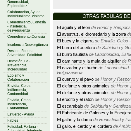
Generosidad,
Esplendidez
Colaboración, Ayuda -
OTRAS FABULAS DE T
Individualismo, cinismo
Comedimiento, Cortesía
- Insolencia,
El águila y el león
de Honor y Responsa
desvergüenza
El avestruz, el dromedario y la zorra
de
Comedimiento,Cortesía
-
El buey y la cigarra
de Envidia, Celos -
Insolencia,Desvergüenza
El burro del aceitero
de Sabiduria y Gen
Destino, Fortuna -
El burro flautista
de Laboriosidad, Esfu
Adversidad, Fatalidad
El caminante y la mula de alquiler
de R
Devoción, Fe -
Irreverencia,
El cazador y el hurón
de Laboriosidad, 
Incredulidad
Holgazanería
Egoismo y
El cuervo y el pavo
de Honor y Respon
Colaboración
Envidia, Celos -
El elefante y otros animales
de Honor y
Indiferencia,
El elefante y otros animales
de Honor y
Conformidad
El erudito y el ratón
de Honor y Respon
Envidia, Celos -
Indiferencia,
El escarabajo
de Sabiduria y Gentileza
Conformidad
El Fabricante de Galones y la Encajer
Esfuerzo - Ayuda
El galán y la dama
de Honestidad y Fa
Fables
El gallo, el cerdo y el cordero
de Ambic
Felicidad, Fortuna -
Adversidad, Infortunio