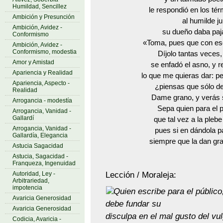
Humildad, Sencillez
le respondió en los tér
Ambición y Presunción
al humilde j
Ambición, Avidez -
su dueño daba paja
Conformismo
«Toma, pues que con es
Ambición, Avidez -
Conformismo, modestia
Díjolo tantas veces,
Amor y Amistad
se enfadó el asno, y r
Apariencia y Realidad
lo que me quieras dar: pe
Apariencia, Aspecto -
¿piensas que sólo de
Realidad
Dame grano, y verás 
Arrogancia - modestía
Sepa quien para el p
Arrogancia, Vanidad -
Gallardí
que tal vez a la pleb
Arrogancia, Vanidad -
pues si en dándola p
Gallardía, Elegancia
siempre que la dan gr
Astucia Sagacidad
Astucia, Sagacidad -
Franqueza, Ingenuidad
Lección / Moraleja:
Autoridad, Ley -
Arbitrariedad,
impotencia
Quien escribe para el público
Avaricia Generosidad
debe fundar su
Avaricia Generosidad
disculpa en el mal gusto del vu
Codicia, Avaricia -