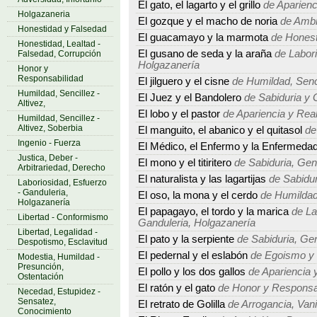
El gato, el lagarto y el grillo
de Aparienc
Holgazaneria
El gozque y el macho de noria
de Ambi
Honestidad y Falsedad
El guacamayo y la marmota
de Honest
Honestidad, Lealtad -
El gusano de seda y la araña
de Labori
Falsedad, Corrupción
Holgazanería
Honor y
Responsabilidad
El jilguero y el cisne
de Humildad, Sencil
Humildad, Sencillez -
El Juez y el Bandolero
de Sabiduria y 
Altivez,
El lobo y el pastor
de Apariencia y Rea
Humildad, Sencillez -
Altivez, Soberbia
El manguito, el abanico y el quitasol
de
Ingenio - Fuerza
El Médico, el Enfermo y la Enfermeda
Justica, Deber -
El mono y el titiritero
de Sabiduria, Gen
Arbitrariedad, Derecho
El naturalista y las lagartijas
de Sabidur
Laboriosidad, Esfuerzo
- Ganduleria,
El oso, la mona y el cerdo
de Humildad, 
Holgazanería
El papagayo, el tordo y la marica
de La
Libertad - Conformismo
Ganduleria, Holgazanería
Libertad, Legalidad -
El pato y la serpiente
de Sabiduria, Gen
Despotismo, Esclavitud
El pedernal y el eslabón
de Egoismo y 
Modestia, Humildad -
Presunción,
El pollo y los dos gallos
de Apariencia 
Ostentación
El ratón y el gato
de Honor y Responsa
Necedad, Estupidez -
Sensatez,
El retrato de Golilla
de Arrogancia, Vani
Conocimiento