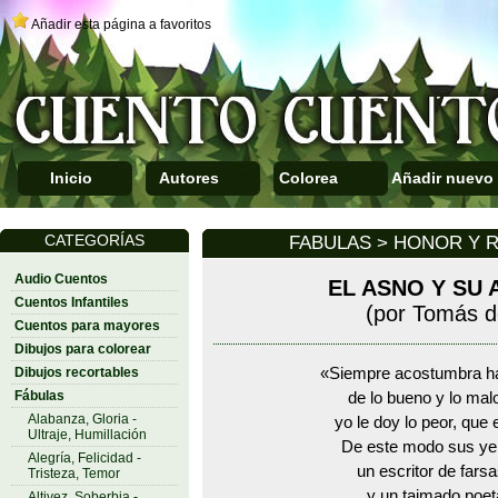
Añadir esta página a favoritos
Inicio
Autores
Colorea
Añadir nuevo
CATEGORÍAS
FABULAS > HONOR Y 
Audio Cuentos
EL ASNO Y SU
Cuentos Infantiles
(por Tomás de
Cuentos para mayores
Dibujos para colorear
Dibujos recortables
«Siempre acostumbra ha
Fábulas
de lo bueno y lo malo
Alabanza, Gloria -
yo le doy lo peor, que 
Ultraje, Humillación
De este modo sus ye
Alegría, Felicidad -
un escritor de fars
Tristeza, Temor
y un taimado poeta
Altivez, Soberbia -