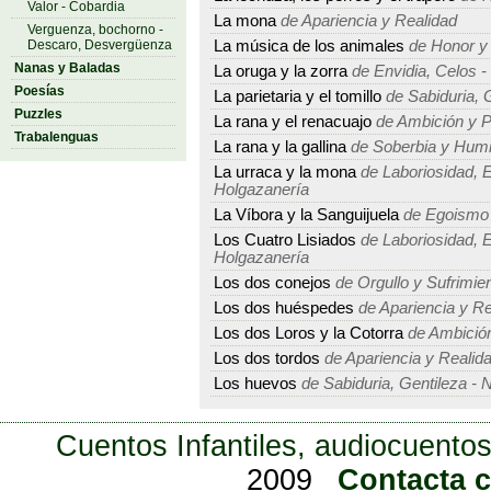
Valor - Cobardia
La mona
de Apariencia y Realidad
Verguenza, bochorno -
Descaro, Desvergüenza
La música de los animales
de Honor y
Nanas y Baladas
La oruga y la zorra
de Envidia, Celos -
Poesías
La parietaria y el tomillo
de Sabiduria, 
Puzzles
La rana y el renacuajo
de Ambición y P
Trabalenguas
La rana y la gallina
de Soberbia y Humi
La urraca y la mona
de Laboriosidad, E
Holgazanería
La Víbora y la Sanguijuela
de Egoismo 
Los Cuatro Lisiados
de Laboriosidad, E
Holgazanería
Los dos conejos
de Orgullo y Sufrimie
Los dos huéspedes
de Apariencia y Re
Los dos Loros y la Cotorra
de Ambición
Los dos tordos
de Apariencia y Realid
Los huevos
de Sabiduria, Gentileza -
Cuentos Infantiles, audiocuentos
2009
Contacta 