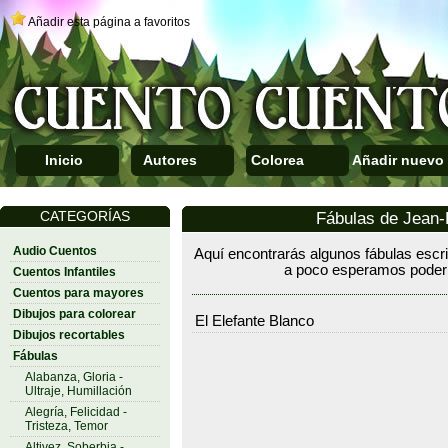
Añadir esta página a favoritos
Inicio
Autores
Colorea
Añadir nuevo
CATEGORÍAS
Fábulas de Jean-P
Audio Cuentos
Aquí encontrarás algunos fábulas escri
a poco esperamos poder r
Cuentos Infantiles
Cuentos para mayores
Dibujos para colorear
El Elefante Blanco
Dibujos recortables
Fábulas
Alabanza, Gloria -
Ultraje, Humillación
Alegría, Felicidad -
Tristeza, Temor
Altivez, Soberbia -