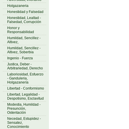
Holgazaneria
Honestidad y Falsedad
Honestidad, Lealtad -
Falsedad, Corrupción
Honor y
Responsabilidad
Humildad, Sencillez -
Altivez,
Humildad, Sencillez -
Altivez, Soberbia
Ingenio - Fuerza
Justica, Deber -
Arbitrariedad, Derecho
Laboriosidad, Esfuerzo
- Ganduleria,
Holgazanería
Libertad - Conformismo
Libertad, Legalidad -
Despotismo, Esclavitud
Modestia, Humildad -
Presunción,
Ostentación
Necedad, Estupidez -
Sensatez,
Conocimiento