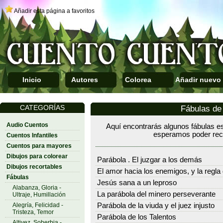
Añadir esta página a favoritos
Inicio
Autores
Colorea
Añadir nuevo
CATEGORÍAS
Fábulas de 
Audio Cuentos
Aquí encontrarás algunos fábulas es
esperamos poder reco
Cuentos Infantiles
Cuentos para mayores
Dibujos para colorear
Parábola . El juzgar a los demás
Dibujos recortables
El amor hacia los enemigos, y la regla
Fábulas
Jesús sana a un leproso
Alabanza, Gloria -
La parábola del minero perseverante
Ultraje, Humillación
Alegría, Felicidad -
Parábola de la viuda y el juez injusto
Tristeza, Temor
Parábola de los Talentos
Altivez, Soberbia -