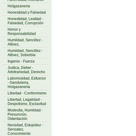
Holgazaneria
Honestidad y Falsedad
Honestidad, Lealtad -
Falsedad, Corrupción
Honor y
Responsabilidad
Humildad, Sencillez -
Altivez,
Humildad, Sencillez -
Altivez, Soberbia
Ingenio - Fuerza
Justica, Deber -
Arbitrariedad, Derecho
Laboriosidad, Esfuerzo
- Ganduleria,
Holgazanería
Libertad - Conformismo
Libertad, Legalidad -
Despotismo, Esclavitud
Modestia, Humildad -
Presunción,
Ostentación
Necedad, Estupidez -
Sensatez,
Conocimiento