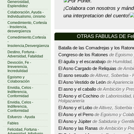
Por Poner.
Generosidad,
Esplendidez
¡Colabora con nosotros y mán
Colaboración, Ayuda -
una interpretacion del cuento!
Individualismo, cinismo
Comedimiento, Cortesía
- Insolencia,
desvergüenza
OTRAS FABULAS DE Feli
Comedimiento,Cortesía
-
Insolencia,Desvergüenza
Batalla de las Comadrejas y los Raton
Destino, Fortuna -
Congreso de los Ratones
de Egoismo 
Adversidad, Fatalidad
El águila y el escarabajo
de Humildad, S
Devoción, Fe -
Irreverencia,
El Asno Cargado de Reliquias
de Ambic
Incredulidad
El asno sesudo
de Altivez, Soberbia - 
Egoismo y
Colaboración
El Asno Vestido de León
de Apariencia
Envidia, Celos -
El asno y el caballo
de Ambición y Pre
Indiferencia,
El Asno y el Cochino
de Laboriosidad, 
Conformidad
Holgazanería
Envidia, Celos -
Indiferencia,
El Asno y el Lobo
de Altivez, Soberbia 
Conformidad
El Asno y el Perro
de Egoismo y Colab
Esfuerzo - Ayuda
El Asno y Júpiter
de Sabiduria y Gentil
Fables
El Asno y las Ranas
de Ambición y Pr
Felicidad, Fortuna -
Adversidad, Infortunio