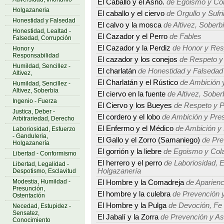
El Caballo y el Asno.
de Egoismo y Col
Holgazaneria
El caballo y el ciervo
de Orgullo y Sufr
Honestidad y Falsedad
El calvo y la mosca
de Altivez, Soberbi
Honestidad, Lealtad -
El Cazador y el Perro
de Fables
Falsedad, Corrupción
El Cazador y la Perdiz
de Honor y Res
Honor y
Responsabilidad
El cazador y los conejos
de Respeto y
Humildad, Sencillez -
El charlatán
de Honestidad y Falsedad
Altivez,
El Charlatán y el Rústico
de Ambición 
Humildad, Sencillez -
Altivez, Soberbia
El ciervo en la fuente
de Altivez, Sober
Ingenio - Fuerza
El Ciervo y los Bueyes
de Respeto y P
Justica, Deber -
El cordero y el lobo
de Ambición y Pre
Arbitrariedad, Derecho
El Enfermo y el Médico
de Ambición y
Laboriosidad, Esfuerzo
- Ganduleria,
El Gallo y el Zorro (Samaniego)
de Pre
Holgazanería
El gorrión y la liebre
de Egoismo y Col
Libertad - Conformismo
El herrero y el perro
de Laboriosidad, E
Libertad, Legalidad -
Holgazanería
Despotismo, Esclavitud
Modestia, Humildad -
El Hombre y la Comadreja
de Aparienc
Presunción,
El hombre y la culebra
de Prevención y
Ostentación
El Hombre y la Pulga
de Devoción, Fe -
Necedad, Estupidez -
Sensatez,
El Jabalí y la Zorra
de Prevención y As
Conocimiento