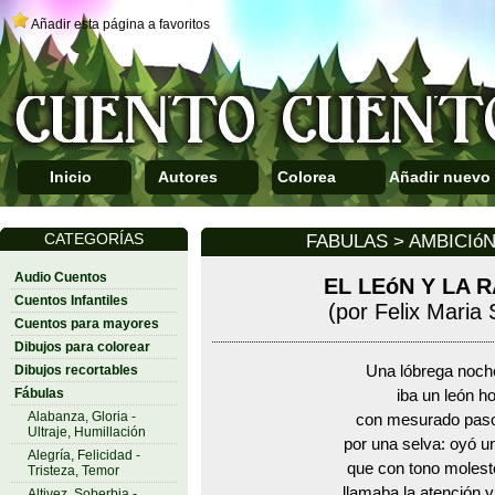
Añadir esta página a favoritos
Inicio
Autores
Colorea
Añadir nuevo
CATEGORÍAS
FABULAS > AMBICIó
Audio Cuentos
EL LEóN Y LA 
Cuentos Infantiles
(por Felix Maria
Cuentos para mayores
Dibujos para colorear
Dibujos recortables
Una lóbrega noch
Fábulas
iba un león h
Alabanza, Gloria -
con mesurado pas
Ultraje, Humillación
por una selva: oyó u
Alegría, Felicidad -
que con tono molest
Tristeza, Temor
llamaba la atención y
Altivez, Soberbia -