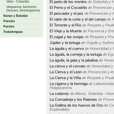
Valor - Cobardia
El parto de los montes
de Soberbia y 
Verguenza, bochorno -
El Perro y el Cocodrilo
de Prevención y
Descaro, Desvergüenza
El pescador y el pez
de Prevención y A
Nanas y Baladas
El ratón de la corte y el del campo
de R
Poesías
El Torrente y el Río
de Respeto y Prud
Puzzles
El Viejo y la Muerte
de Paciencia y Ent
Trabalenguas
El zagal y las ovejas
de Respeto y Pru
Júpiter y la tortuga
de Orgullo y Sufrim
La águila y el cuervo
de Honestidad y 
La águila, la corneja y la tortuga
de Ego
La águila, la gata y la jabalina
de Hones
La cierva y el cervato
de Honestidad y
La Cierva y el León
de Prevención y As
La Cierva y la Viña
de Respeto y Prud
La cigarra y la hormiga
de Laboriosidad
Holgazanería
La codorniz
de Altivez, Soberbia - Humi
La Comadreja y los Ratones
de Preven
La Gallina de los huevos de Oro
de Cod
Esplendidez