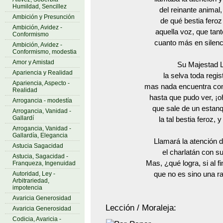
Humildad, Sencillez
del reinante animal
Ambición y Presunción
de qué bestia feroz
Ambición, Avidez -
aquella voz, que tan
Conformismo
cuanto más en silenc
Ambición, Avidez -
Conformismo, modestia
Amor y Amistad
Su Majestad 
Apariencia y Realidad
la selva toda regis
Apariencia, Aspecto -
mas nada encuentra con
Realidad
hasta que pudo ver, ¡o
Arrogancia - modestía
que sale de un estan
Arrogancia, Vanidad -
Gallardí
la tal bestia feroz, 
Arrogancia, Vanidad -
Gallardía, Elegancia
Llamará la atención
Astucia Sagacidad
el charlatán con s
Astucia, Sagacidad -
Mas, ¿qué logra, si al f
Franqueza, Ingenuidad
Autoridad, Ley -
que no es sino una r
Arbitrariedad,
impotencia
Avaricia Generosidad
Lección / Moraleja:
Avaricia Generosidad
Codicia, Avaricia -