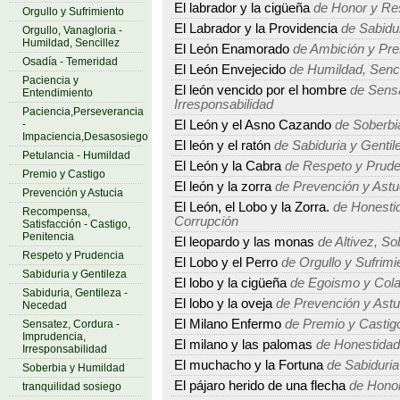
El labrador y la cigüeña
de Honor y Re
Orgullo y Sufrimiento
El Labrador y la Providencia
de Sabidur
Orgullo, Vanagloria -
Humildad, Sencillez
El León Enamorado
de Ambición y Pre
Osadía - Temeridad
El León Envejecido
de Humildad, Sencil
Paciencia y
El león vencido por el hombre
de Sensa
Entendimiento
Irresponsabilidad
Paciencia,Perseverancia
-
El León y el Asno Cazando
de Soberbi
Impaciencia,Desasosiego
El león y el ratón
de Sabiduria y Gentil
Petulancia - Humildad
El León y la Cabra
de Respeto y Prude
Premio y Castigo
El león y la zorra
de Prevención y Astu
Prevención y Astucia
El León, el Lobo y la Zorra.
de Honestid
Recompensa,
Corrupción
Satisfacción - Castigo,
Penitencia
El leopardo y las monas
de Altivez, So
Respeto y Prudencia
El Lobo y el Perro
de Orgullo y Sufrimi
Sabiduria y Gentileza
El lobo y la cigüeña
de Egoismo y Cola
Sabiduria, Gentileza -
El lobo y la oveja
de Prevención y Astu
Necedad
El Milano Enfermo
de Premio y Castig
Sensatez, Cordura -
Imprudencia,
El milano y las palomas
de Honestidad
Irresponsabilidad
El muchacho y la Fortuna
de Sabiduria
Soberbia y Humildad
El pájaro herido de una flecha
de Honor
tranquilidad sosiego