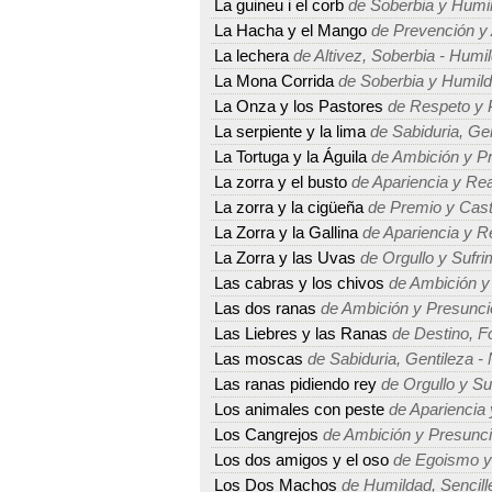
La guineu i el corb
de Soberbia y Humi
La Hacha y el Mango
de Prevención y 
La lechera
de Altivez, Soberbia - Humil
La Mona Corrida
de Soberbia y Humil
La Onza y los Pastores
de Respeto y 
La serpiente y la lima
de Sabiduria, Ge
La Tortuga y la Águila
de Ambición y P
La zorra y el busto
de Apariencia y Rea
La zorra y la cigüeña
de Premio y Cast
La Zorra y la Gallina
de Apariencia y R
La Zorra y las Uvas
de Orgullo y Sufri
Las cabras y los chivos
de Ambición y
Las dos ranas
de Ambición y Presunci
Las Liebres y las Ranas
de Destino, Fo
Las moscas
de Sabiduria, Gentileza -
Las ranas pidiendo rey
de Orgullo y Su
Los animales con peste
de Apariencia 
Los Cangrejos
de Ambición y Presunc
Los dos amigos y el oso
de Egoismo y
Los Dos Machos
de Humildad, Sencille