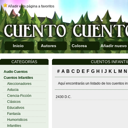
Añadir esta página a favoritos
Inicio
Autores
Colorea
Añadir nuevo
CATEGORÍAS
CUENTOS INFANTILE
#
A
B
C
D
E
F
G
H
I
J
K
L
M
N
Audio Cuentos
Cuentos Infantiles
Aquí encontrarás un listado de los cuentos in
Aleccionadores
Astucia
Ciencia-Ficción
2430 D.C.
Clásicos
Educativos
Fantasía
Humoristicos
Infantiles