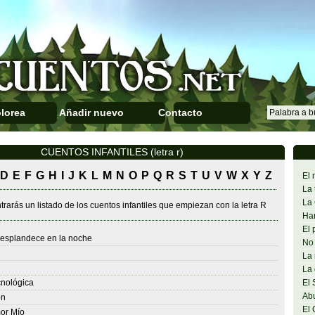
lorea
Añadir nuevo
Contacto
CUENTOS INFANTILES (letra r)
D
E
F
G
H
I
J
K
L
M
N
O
P
Q
R
S
T
U
V
W
X
Y
Z
El 
La 
La 
rarás un listado de los cuentos infantiles que empiezan con la letra R
Han
El 
 resplandece en la noche
No 
La 
La 
nológica
El 
Abu
on
El 
or Mío