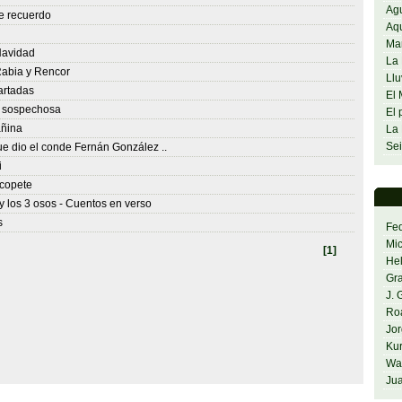
Agu
e recuerdo
Aq
Ma
Navidad
La 
abia y Rencor
Llu
artadas
El 
a sospechosa
El 
ñina
La 
Sei
e dio el conde Fernán González ..
i
 copete
y los 3 osos - Cuentos en verso
s
Fed
Mi
[1]
He
Gra
J. 
Ro
Jor
Kur
Was
Jua