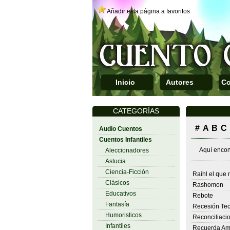
Añadir esta página a favoritos
Inicio
Autores
Co
CATEGORÍAS
#
A
B
C
Audio Cuentos
Cuentos Infantiles
Aquí encont
Aleccionadores
Astucia
Ciencia-Ficción
Raihl el que
Clásicos
Rashomon
Educativos
Rebote
Fantasía
Recesión Tec
Humoristicos
Reconciliaci
Infantiles
Recuerda Am