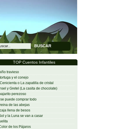
BUSCAR
TOP Cuentos Infantiles
niño travieso
tortuga y el conejo
Cenicienta o La zapatilla de cristal
sel y Gretel (La casita de chocolate)
pajarito perezoso
se puede comprar todo
reina de las abejas
caja llena de besos
Sol y la Luna se van a casar
elita
Color de los Pájaros