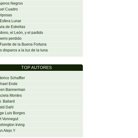
jeros Negros
uel Cuadro
riposas
Esfera Lunar
via de Estrellas
Mono, el León, y el partido
perro perdido
Fuente de la Buena Fortuna
s disparos a la luz de la luna
TOP AUTORES
erico Schaffler
chael Ende
len Bannerman
ciela Montes
G. Ballard
ald Dahl
ge Luis Borges
t Vonnegut
hington Irving
n Alejo Y