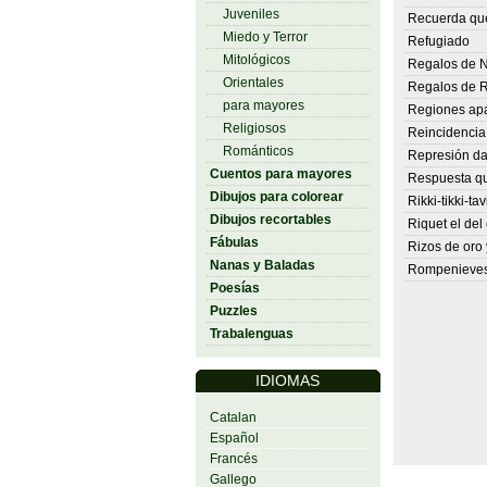
Juveniles
Recuerda qu
Miedo y Terror
Refugiado
Mitológicos
Regalos de 
Orientales
Regalos de R
para mayores
Regiones ap
Religiosos
Reincidenci
Románticos
Represión da
Cuentos para mayores
Respuesta qu
Dibujos para colorear
Rikki-tikki-tav
Dibujos recortables
Riquet el del
Fábulas
Rizos de oro 
Nanas y Baladas
Rompenieve
Poesías
Puzzles
Trabalenguas
IDIOMAS
Catalan
Español
Francés
Gallego