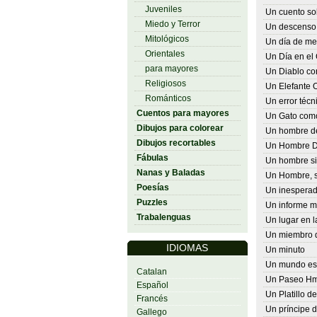
Juveniles
Un cuento sob
Miedo y Terror
Un descenso 
Mitológicos
Un día de m
Orientales
Un Día en el
para mayores
Un Diablo co
Religiosos
Un Elefante
Románticos
Un error técn
Cuentos para mayores
Un Gato como
Dibujos para colorear
Un hombre d
Dibujos recortables
Un Hombre Di
Fábulas
Un hombre si
Nanas y Baladas
Un Hombre, s
Poesías
Un inesperado
Puzzles
Un informe m
Trabalenguas
Un lugar en la
Un miembro d
IDIOMAS
Un minuto
Un mundo es
Catalan
Un Paseo H
Español
Un Platillo d
Francés
Un príncipe d
Gallego