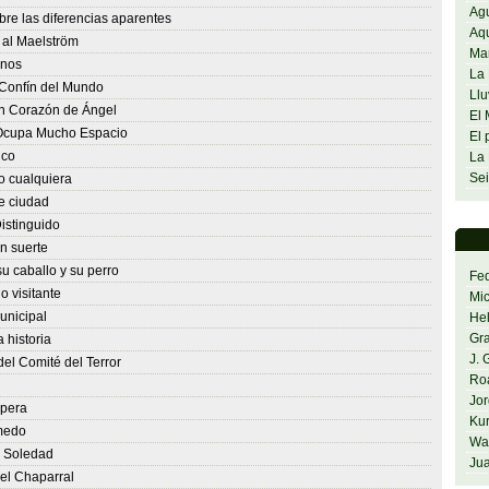
Agu
re las diferencias aparentes
Aq
al Maelström
Ma
enos
La 
 Confín del Mundo
Llu
n Corazón de Ángel
El 
 Ocupa Mucho Espacio
El 
ico
La 
Sei
 cualquiera
e ciudad
stinguido
n suerte
u caballo y su perro
Fed
 visitante
Mi
unicipal
He
Gra
 historia
J. 
el Comité del Terror
Ro
Jor
pera
Kur
medo
Was
e Soledad
Jua
el Chaparral