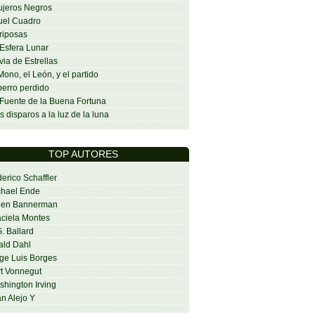
jeros Negros
uel Cuadro
riposas
Esfera Lunar
via de Estrellas
Mono, el León, y el partido
perro perdido
Fuente de la Buena Fortuna
s disparos a la luz de la luna
TOP AUTORES
erico Schaffler
chael Ende
len Bannerman
ciela Montes
G. Ballard
ald Dahl
ge Luis Borges
t Vonnegut
hington Irving
n Alejo Y