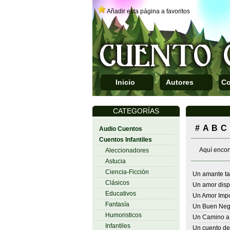
Añadir esta página a favoritos
Inicio
Autores
Co
CATEGORÍAS
#
A
B
C
Audio Cuentos
Cuentos Infantiles
Aquí encont
Aleccionadores
Astucia
Ciencia-Ficción
Un amante t
Clásicos
Un amor disp
Educativos
Un Amor Impo
Fantasía
Un Buen Neg
Humoristicos
Un Camino a
Infantiles
Un cuento de