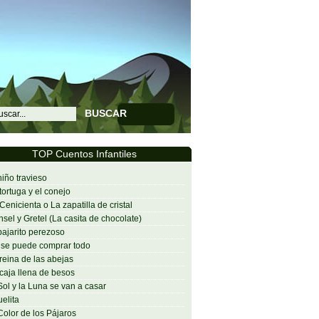
BUSCAR
TOP Cuentos Infantiles
niño travieso
tortuga y el conejo
Cenicienta o La zapatilla de cristal
sel y Gretel (La casita de chocolate)
pajarito perezoso
se puede comprar todo
reina de las abejas
caja llena de besos
Sol y la Luna se van a casar
elita
Color de los Pájaros