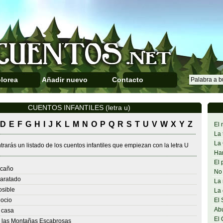
lorea
Añadir nuevo
Contacto
CUENTOS INFANTILES (letra u)
D
E
F
G
H
I
J
K
L
M
N
O
P
Q
R
S
T
U
V
W
X
Y
Z
El 
La 
La 
rarás un listado de los cuentos infantiles que empiezan con la letra U
Han
El 
acaño
No 
aratado
La 
sible
La 
ocio
El 
Abu
 casa
El 
 las Montañas Escabrosas