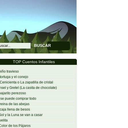
BUSCAR
TOP Cuentos Infantiles
niño travieso
tortuga y el conejo
Cenicienta o La zapatilla de cristal
sel y Gretel (La casita de chocolate)
pajarito perezoso
se puede comprar todo
reina de las abejas
caja llena de besos
Sol y la Luna se van a casar
elita
Color de los Pájaros