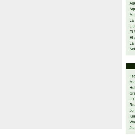
Agu
Aq
Ma
La 
Llu
El 
El 
La 
Sei
Fed
Mi
He
Gra
J. 
Ro
Jor
Kur
Was
Jua