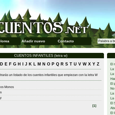
lorea
Añadir nuevo
Contacto
CUENTOS INFANTILES (letra w)
D
E
F
G
H
I
J
K
L
M
N
O
P
Q
R
S
T
U
V
W
X
Y
Z
El 
La 
La 
rarás un listado de los cuentos infantiles que empiezan con la letra W
Han
El 
 los Monos
No 
on
La 
y
La 
El 
[1]
Abu
El 