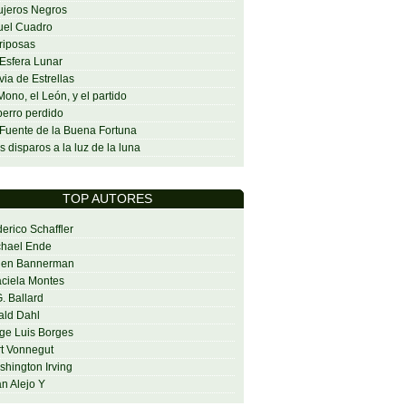
jeros Negros
uel Cuadro
riposas
Esfera Lunar
via de Estrellas
Mono, el León, y el partido
perro perdido
Fuente de la Buena Fortuna
s disparos a la luz de la luna
TOP AUTORES
erico Schaffler
chael Ende
len Bannerman
ciela Montes
G. Ballard
ald Dahl
ge Luis Borges
t Vonnegut
hington Irving
n Alejo Y