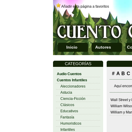
Añadir esta página a favoritos
Inicio
Autores
Co
CATEGORÍAS
#
A
B
C
Audio Cuentos
Cuentos Infantiles
Aquí encont
Aleccionadores
Astucia
Ciencia-Ficción
Wall Street y
Clásicos
William Wils
Educativos
William y Mar
Fantasía
Humoristicos
Infantiles