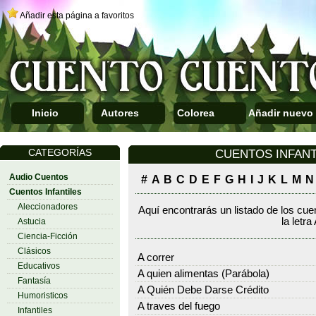
Añadir esta página a favoritos
Inicio
Autores
Colorea
Añadir nuevo
CATEGORÍAS
CUENTOS INFANTIL
Audio Cuentos
#
A
B
C
D
E
F
G
H
I
J
K
L
M
N
Cuentos Infantiles
Aleccionadores
Aquí encontrarás un listado de los cue
la letra
Astucia
Ciencia-Ficción
Clásicos
A correr
Educativos
A quien alimentas (Parábola)
Fantasía
A Quién Debe Darse Crédito
Humoristicos
A traves del fuego
Infantiles