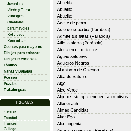
Abuelita
Juveniles
Abuelito
Miedo y Terror
Abuelito
Mitológicos
Orientales
Aceite de perro
para mayores
Acto de soberbia (Parábola)
Religiosos
Admite tus faltas (Parábola)
Románticos
Afile la sierra (Parábola)
Cuentos para mayores
Africa en el horizonte
Dibujos para colorear
Aguas salobres
Dibujos recortables
Agujeros Negros
Fábulas
Al abismo de Chicago
Nanas y Baladas
Alba de Saturno
Poesías
Algo
Puzzles
Trabalenguas
Algo Verde
Algunos siempre encuentran motivos p
IDIOMAS
Allerleirauh
Almas Cándidas
Catalan
Alter Ego
Español
Francés
Alucinogenia
Gallego
Ama sin condición (Parábola)