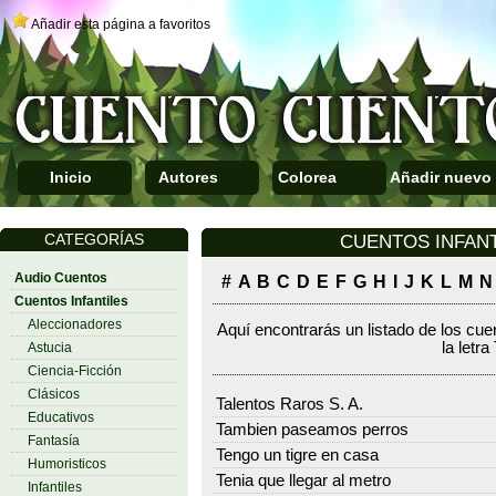
Añadir esta página a favoritos
Inicio
Autores
Colorea
Añadir nuevo
CATEGORÍAS
CUENTOS INFANTIL
Audio Cuentos
#
A
B
C
D
E
F
G
H
I
J
K
L
M
N
Cuentos Infantiles
Aleccionadores
Aquí encontrarás un listado de los cue
la letra
Astucia
Ciencia-Ficción
Clásicos
Talentos Raros S. A.
Educativos
Tambien paseamos perros
Fantasía
Tengo un tigre en casa
Humoristicos
Tenia que llegar al metro
Infantiles