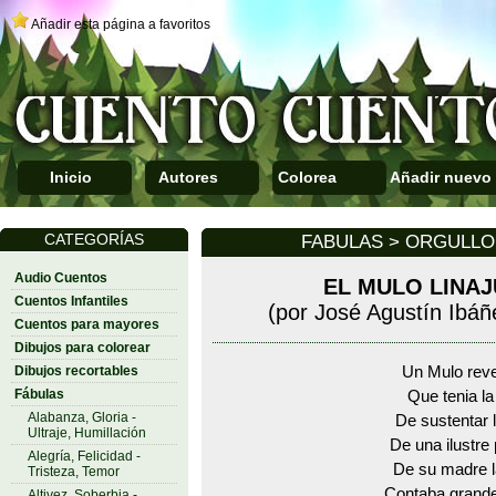
Añadir esta página a favoritos
Inicio
Autores
Colorea
Añadir nuevo
CATEGORÍAS
FABULAS > ORGULLO
Audio Cuentos
EL MULO LINA
Cuentos Infantiles
(por José Agustín Ibáñ
Cuentos para mayores
Dibujos para colorear
Dibujos recortables
Un Mulo rev
Fábulas
Que tenia la
Alabanza, Gloria -
De sustentar 
Ultraje, Humillación
De una ilustre
Alegría, Felicidad -
De su madre 
Tristeza, Temor
Contaba grand
Altivez, Soberbia -