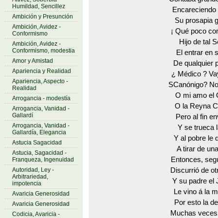
Humildad, Sencillez
Encareciendo
Ambición y Presunción
Su prosapia g
Ambición, Avidez -
¡ Qué poco con
Conformismo
Hijo de tal 
Ambición, Avidez -
Conformismo, modestia
El entrar en 
Amor y Amistad
De qualquier 
Apariencia y Realidad
¿ Médico ? Va
Apariencia, Aspecto -
SCanónigo? No
Realidad
O mi amo el 
Arrogancia - modestía
O la Reyna C
Arrogancia, Vanidad -
Gallardí
Pero al fin e
Arrogancia, Vanidad -
Y se trueca l
Gallardía, Elegancia
Y al pobre le 
Astucia Sagacidad
A tirar de un
Astucia, Sagacidad -
Entonces, seg
Franqueza, Ingenuidad
Autoridad, Ley -
Discurrió de ot
Arbitrariedad,
Y su padre el
impotencia
Le vino á la 
Avaricia Generosidad
Por esto la d
Avaricia Generosidad
Muchas veces 
Codicia, Avaricia -