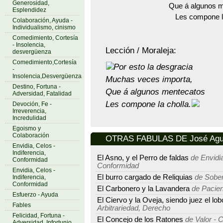
Generosidad,
Que á algunos 
Esplendidez
Les compone la
Colaboración, Ayuda -
Individualismo, cinismo
Comedimiento, Cortesía
- Insolencia,
Lección / Moraleja:
desvergüenza
Comedimiento,Cortesía
Por esto la desgracia
-
Insolencia,Desvergüenza
Muchas veces importa,
Destino, Fortuna -
Que á algunos mentecatos
Adversidad, Fatalidad
Les compone la cholla.
Devoción, Fe -
Irreverencia,
Incredulidad
Egoismo y
Colaboración
OTRAS FABULAS DE José Agust
Envidia, Celos -
Indiferencia,
El Asno, y el Perro de faldas
de Envidia
Conformidad
Conformidad
Envidia, Celos -
El burro cargado de Reliquias
de Sober
Indiferencia,
Conformidad
El Carbonero y la Lavandera
de Pacien
Esfuerzo - Ayuda
El Ciervo y la Oveja, siendo juez el lob
Fables
Arbitrariedad, Derecho
Felicidad, Fortuna -
El Concejo de los Ratones
de Valor - 
Adversidad, Infortunio