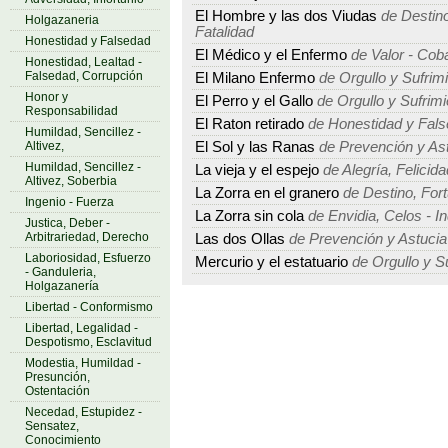
El Hombre y las dos Viudas
de Destino
Holgazaneria
Fatalidad
Honestidad y Falsedad
El Médico y el Enfermo
de Valor - Cob
Honestidad, Lealtad -
Falsedad, Corrupción
El Milano Enfermo
de Orgullo y Sufrim
Honor y
El Perro y el Gallo
de Orgullo y Sufrimi
Responsabilidad
El Raton retirado
de Honestidad y Fal
Humildad, Sencillez -
Altivez,
El Sol y las Ranas
de Prevención y As
Humildad, Sencillez -
La vieja y el espejo
de Alegría, Felicida
Altivez, Soberbia
La Zorra en el granero
de Destino, Fort
Ingenio - Fuerza
La Zorra sin cola
de Envidia, Celos - I
Justica, Deber -
Arbitrariedad, Derecho
Las dos Ollas
de Prevención y Astucia
Laboriosidad, Esfuerzo
Mercurio y el estatuario
de Orgullo y S
- Ganduleria,
Holgazanería
Libertad - Conformismo
Libertad, Legalidad -
Despotismo, Esclavitud
Modestia, Humildad -
Presunción,
Ostentación
Necedad, Estupidez -
Sensatez,
Conocimiento