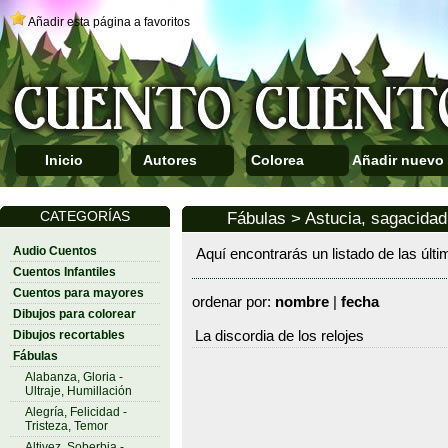
Añadir esta página a favoritos
Inicio
Autores
Colorea
Añadir nuevo
CATEGORÍAS
Fábulas > Astucia, sagacidad
Audio Cuentos
Aquí encontrarás un listado de las últ
Cuentos Infantiles
Cuentos para mayores
ordenar por:
nombre
|
fecha
Dibujos para colorear
Dibujos recortables
La discordia de los relojes
Fábulas
Alabanza, Gloria -
Ultraje, Humillación
Alegría, Felicidad -
Tristeza, Temor
Altivez, Soberbia -