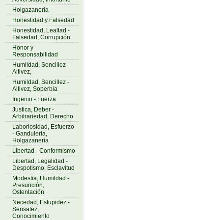
Holgazaneria
Honestidad y Falsedad
Honestidad, Lealtad -
Falsedad, Corrupción
Honor y
Responsabilidad
Humildad, Sencillez -
Altivez,
Humildad, Sencillez -
Altivez, Soberbia
Ingenio - Fuerza
Justica, Deber -
Arbitrariedad, Derecho
Laboriosidad, Esfuerzo
- Ganduleria,
Holgazanería
Libertad - Conformismo
Libertad, Legalidad -
Despotismo, Esclavitud
Modestia, Humildad -
Presunción,
Ostentación
Necedad, Estupidez -
Sensatez,
Conocimiento