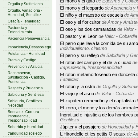
El mono y el gato
de Egoismo y Colabo
Orgullo y Sufrimiento
El mono y el leopardo
de Apariencia y 
Orgullo, Vanagloria -
Humildad, Sencillez
El niño y el maestro de escuela
de Amb
Osadía - Temeridad
El oso y el floricultor
de Amor y Amista
Paciencia y
El oso y los dos camaradas
de Valor -
Entendimiento
El pastor y el León
de Valor - Cobardia
Paciencia,Perseverancia
-
El perro que lleva la comida de su amo
Impaciencia,Desasosiego
Individualismo, cinismo
Petulancia - Humildad
El perro y su reflejo
de Sabiduria y Gen
Premio y Castigo
El ratón del campo y el de la ciudad
de 
Prevención y Astucia
Imprudencia, Irresponsabilidad
Recompensa,
El ratón metamorfoseado en doncella
d
Satisfacción - Castigo,
Fatalidad
Penitencia
El ratón y la ostra
de Orgullo y Sufrimi
Respeto y Prudencia
El viejo y el asno
de Valor - Cobardia
Sabiduria y Gentileza
El zapatero remendón y el capitalista
d
Sabiduria, Gentileza -
Necedad
El zorro, el mono y los demás animale
Sensatez, Cordura -
Ingratitud e injusticia de los hombres p
Imprudencia,
Gentileza
Irresponsabilidad
Júpiter y el pasajero
de Honestidad y 
Soberbia y Humildad
tranquilidad sosiego
L'Hirondelle et les petits Oiseaux
de Am