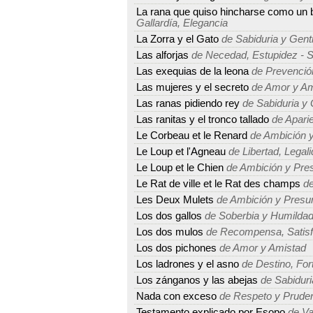
La rana que quiso hincharse como un 
Gallardía, Elegancia
La Zorra y el Gato
de Sabiduria y Gent
Las alforjas
de Necedad, Estupidez - 
Las exequias de la leona
de Prevención
Las mujeres y el secreto
de Amor y Am
Las ranas pidiendo rey
de Sabiduria y 
Las ranitas y el tronco tallado
de Aparie
Le Corbeau et le Renard
de Ambición 
Le Loup et l'Agneau
de Libertad, Legal
Le Loup et le Chien
de Ambición y Pre
Le Rat de ville et le Rat des champs
de
Les Deux Mulets
de Ambición y Presu
Los dos gallos
de Soberbia y Humilda
Los dos mulos
de Recompensa, Satisfa
Los dos pichones
de Amor y Amistad
Los ladrones y el asno
de Destino, For
Los zánganos y las abejas
de Sabiduri
Nada con exceso
de Respeto y Prude
Testamento explicado por Esopo
de Va