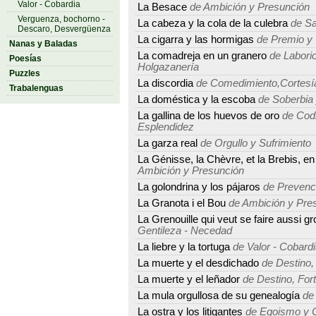
Valor - Cobardia
La Besace
de Ambición y Presunción
Verguenza, bochorno -
La cabeza y la cola de la culebra
de Sa
Descaro, Desvergüenza
La cigarra y las hormigas
de Premio y 
Nanas y Baladas
La comadreja en un granero
de Laborio
Poesías
Holgazanería
Puzzles
La discordia
de Comedimiento,Cortesía
Trabalenguas
La doméstica y la escoba
de Soberbia
La gallina de los huevos de oro
de Codi
Esplendidez
La garza real
de Orgullo y Sufrimiento
La Génisse, la Chèvre, et la Brebis, en
Ambición y Presunción
La golondrina y los pájaros
de Prevenci
La Granota i el Bou
de Ambición y Pre
La Grenouille qui veut se faire aussi g
Gentileza - Necedad
La liebre y la tortuga
de Valor - Cobard
La muerte y el desdichado
de Destino, 
La muerte y el leñador
de Destino, Fort
La mula orgullosa de su genealogía
de 
La ostra y los litigantes
de Egoismo y C