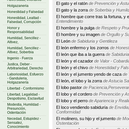
El gato y el ratón
de Prevención y Astu
Holgazaneria
El gato y la zorra
de Soberbia y Humil
Honestidad y Falsedad
El hombre que corre tras la fortuna, y e
Honestidad, Lealtad -
Entendimiento
Falsedad, Corrupción
El hombre y la pulga
de Respeto y Pru
Honor y
Responsabilidad
El hombre y su imagen
de Orgullo y Su
Humildad, Sencillez -
El León
de Sabiduria y Gentileza
Altivez,
El león enfermo y los zorros
de Honest
Humildad, Sencillez -
Altivez, Soberbia
El león que iba a la guerra
de Sabiduria
Ingenio - Fuerza
El león y el cazador
de Valor - Cobardi
Justica, Deber -
El león y el chivo
de Honestidad y Fal
Arbitrariedad, Derecho
El león y el jumento yendo de caza
de 
Laboriosidad, Esfuerzo
- Ganduleria,
El león, el lobo y la zorra
de Astucia S
Holgazanería
El lobo pastor
de Paciencia,Perseveran
Libertad - Conformismo
El lobo y el cordero
de Prevención y As
Libertad, Legalidad -
Despotismo, Esclavitud
El lobo y el perro
de Apariencia y Real
Modestia, Humildad -
El loco vendiendo sabiduría
de Envidia,
Presunción,
Conformidad
Ostentación
El molinero, su hijo y el jumento
de Mod
Necedad, Estupidez -
Sensatez,
Ostentación
Conocimiento