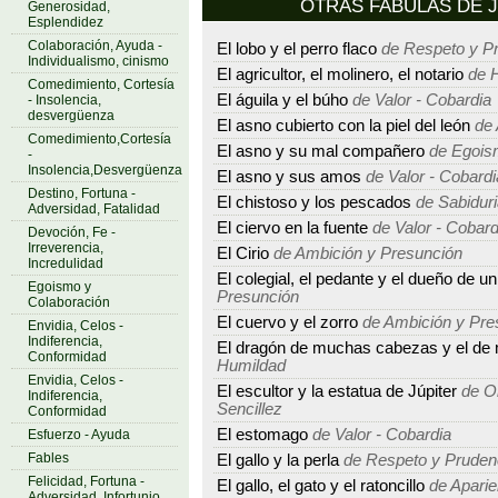
OTRAS FABULAS DE Jea
Generosidad,
Esplendidez
Colaboración, Ayuda -
El lobo y el perro flaco
de Respeto y P
Individualismo, cinismo
El agricultor, el molinero, el notario
de H
Comedimiento, Cortesía
El águila y el búho
de Valor - Cobardia
- Insolencia,
desvergüenza
El asno cubierto con la piel del león
de 
Comedimiento,Cortesía
El asno y su mal compañero
de Egois
-
Insolencia,Desvergüenza
El asno y sus amos
de Valor - Cobardi
Destino, Fortuna -
El chistoso y los pescados
de Sabiduri
Adversidad, Fatalidad
El ciervo en la fuente
de Valor - Cobard
Devoción, Fe -
Irreverencia,
El Cirio
de Ambición y Presunción
Incredulidad
El colegial, el pedante y el dueño de un
Egoismo y
Presunción
Colaboración
El cuervo y el zorro
de Ambición y Pre
Envidia, Celos -
Indiferencia,
El dragón de muchas cabezas y el de
Conformidad
Humildad
Envidia, Celos -
El escultor y la estatua de Júpiter
de Or
Indiferencia,
Sencillez
Conformidad
El estomago
de Valor - Cobardia
Esfuerzo - Ayuda
Fables
El gallo y la perla
de Respeto y Pruden
Felicidad, Fortuna -
El gallo, el gato y el ratoncillo
de Aparie
Adversidad, Infortunio