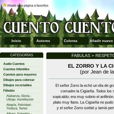
Añadir esta página a favoritos
Inicio
Autores
Colorea
Añadir nuevo
CATEGORÍAS
FABULAS > RESPET
Audio Cuentos
EL ZORRO Y LA C
Cuentos Infantiles
(por Jean de l
Cuentos para mayores
Dibujos para colorear
Dibujos recortables
El señor Zorro la echó un día de g
Fábulas
comadre la Cigüeña. Todos los 
Alabanza, Gloria -
sopicaldo; era muy sobrio el anfitrión
Ultraje, Humillación
plato muy llano. La Cigüeña no pudo
Alegría, Felicidad -
y el señor Zorro sorbió y lamió per
Tristeza, Temor
Altivez, Soberbia -