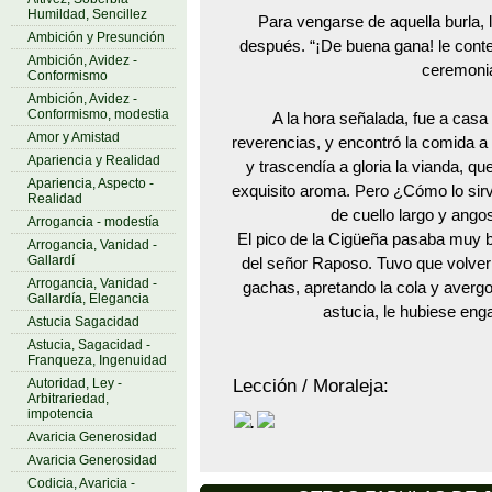
Humildad, Sencillez
Para vengarse de aquella burla, 
Ambición y Presunción
después. “¡De buena gana! le conte
Ambición, Avidez -
ceremoni
Conformismo
Ambición, Avidez -
Conformismo, modestia
A la hora señalada, fue a casa 
Amor y Amistad
reverencias, y encontró la comida a
Apariencia y Realidad
y trascendía a gloria la vianda, q
Apariencia, Aspecto -
exquisito aroma. Pero ¿Cómo lo sir
Realidad
de cuello largo y ang
Arrogancia - modestía
El pico de la Cigüeña pasaba muy bi
Arrogancia, Vanidad -
Gallardí
del señor Raposo. Tuvo que volver
Arrogancia, Vanidad -
gachas, apretando la cola y averg
Gallardía, Elegancia
astucia, le hubiese eng
Astucia Sagacidad
Astucia, Sagacidad -
Franqueza, Ingenuidad
Lección / Moraleja:
Autoridad, Ley -
Arbitrariedad,
impotencia
.
Avaricia Generosidad
Avaricia Generosidad
Codicia, Avaricia -