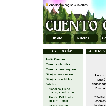
Añadir esta página a favoritos
Inicio
Autores
Co
CATEGORÍAS
FABULAS >
Audio Cuentos
Cuentos Infantiles
Cuentos para mayores
Dibujos para colorear
Un lobo,
Dibujos recortables
buscó 
endosando 
Fábulas
Para com
Alabanza, Gloria -
Ultraje, Humillación
Metamorfo
Alegría, Felicidad -
Tristeza, Temor
acércase
blando cés
Altivez, Soberbia -