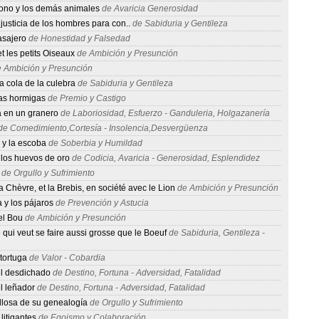
mono y los demás animales
de Avaricia Generosidad
njusticia de los hombres para con..
de Sabiduria y Gentileza
asajero
de Honestidad y Falsedad
t les petits Oiseaux
de Ambición y Presunción
 Ambición y Presunción
a cola de la culebra
de Sabiduria y Gentileza
las hormigas
de Premio y Castigo
 en un granero
de Laboriosidad, Esfuerzo - Ganduleria, Holgazanería
e Comedimiento,Cortesía - Insolencia,Desvergüenza
 y la escoba
de Soberbia y Humildad
 los huevos de oro
de Codicia, Avaricia - Generosidad, Esplendidez
de Orgullo y Sufrimiento
a Chèvre, et la Brebis, en société avec le Lion
de Ambición y Presunción
 y los pájaros
de Prevención y Astucia
el Bou
de Ambición y Presunción
 qui veut se faire aussi grosse que le Boeuf
de Sabiduria, Gentileza -
 tortuga
de Valor - Cobardia
el desdichado
de Destino, Fortuna - Adversidad, Fatalidad
l leñador
de Destino, Fortuna - Adversidad, Fatalidad
llosa de su genealogía
de Orgullo y Sufrimiento
 litigantes
de Egoismo y Colaboración