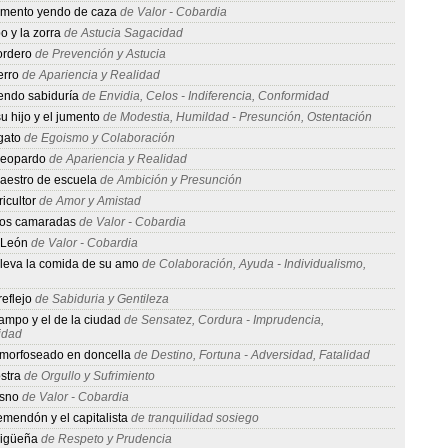
jumento yendo de caza
de Valor - Cobardia
bo y la zorra
de Astucia Sagacidad
ordero
de Prevención y Astucia
erro
de Apariencia y Realidad
endo sabiduría
de Envidia, Celos - Indiferencia, Conformidad
u hijo y el jumento
de Modestia, Humildad - Presunción, Ostentación
gato
de Egoismo y Colaboración
 leopardo
de Apariencia y Realidad
maestro de escuela
de Ambición y Presunción
ricultor
de Amor y Amistad
 dos camaradas
de Valor - Cobardia
l León
de Valor - Cobardia
lleva la comida de su amo
de Colaboración, Ayuda - Individualismo,
reflejo
de Sabiduria y Gentileza
campo y el de la ciudad
de Sensatez, Cordura - Imprudencia,
idad
amorfoseado en doncella
de Destino, Fortuna - Adversidad, Fatalidad
ostra
de Orgullo y Sufrimiento
asno
de Valor - Cobardia
emendón y el capitalista
de tranquilidad sosiego
 cigüeña
de Respeto y Prudencia