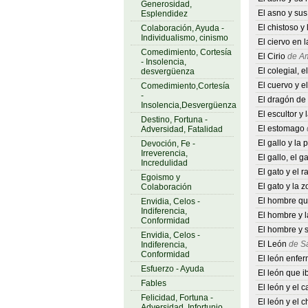
Generosidad,
El asno y su
Esplendidez
El chistoso y
Colaboración, Ayuda -
Individualismo, cinismo
El ciervo en l
Comedimiento, Cortesía
El Cirio
de Am
- Insolencia,
El colegial, 
desvergüenza
El cuervo y el
Comedimiento,Cortesía
-
El dragón de
Insolencia,Desvergüenza
El escultor y 
Destino, Fortuna -
El estomago
Adversidad, Fatalidad
El gallo y la 
Devoción, Fe -
Irreverencia,
El gallo, el ga
Incredulidad
El gato y el r
Egoismo y
El gato y la z
Colaboración
El hombre que 
Envidia, Celos -
Indiferencia,
El hombre y l
Conformidad
El hombre y 
Envidia, Celos -
El León
de Sa
Indiferencia,
Conformidad
El león enfer
Esfuerzo - Ayuda
El león que i
Fables
El león y el 
Felicidad, Fortuna -
El león y el c
Adversidad, Infortunio