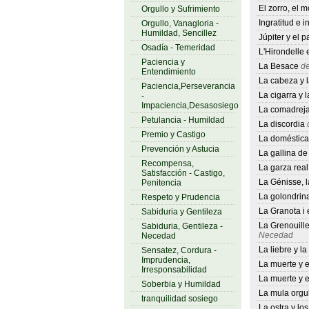
El zorro, el 
Orgullo y Sufrimiento
Ingratitud e i
Orgullo, Vanagloria -
Humildad, Sencillez
Júpiter y el p
Osadía - Temeridad
L'Hirondelle e
Paciencia y
La Besace
de
Entendimiento
La cabeza y l
Paciencia,Perseverancia
La cigarra y 
-
Impaciencia,Desasosiego
La comadreja
Petulancia - Humildad
La discordia
d
Premio y Castigo
La doméstica
Prevención y Astucia
La gallina de
Recompensa,
La garza real
Satisfacción - Castigo,
La Génisse, l
Penitencia
La golondrina
Respeto y Prudencia
La Granota i 
Sabiduria y Gentileza
La Grenouille
Sabiduria, Gentileza -
Necedad
Necedad
La liebre y la
Sensatez, Cordura -
Imprudencia,
La muerte y 
Irresponsabilidad
La muerte y e
Soberbia y Humildad
La mula orgu
tranquilidad sosiego
La ostra y los