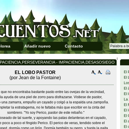
lorea
Añadir nuevo
Contacto
¡
 PACIENCIA,PERSEVERANCIA - IMPACIENCIA,DESASOSIEGO
EL LOBO PASTOR
El 
(por Jean de la Fontaine)
El 
Los
El 
 que no encontraba bastante pasto entre las ovejas de la vecindad,
El 
la ayuda de una piel de zorro para disfrazarse. Vistiese de pastor,
La 
una zamarra, empuño un cayado y colgó a la espalda una zampoña.
El 
pletar la estratagema, no le faltaba más que escribir en la cinta del
El 
sombrero. "Yo soy Perico, pastor de este rebaño."
El 
seado de tal suerte, y apoyando las patas delanteras en el cayado,
El 
 poco a poco el fingido Perico. El perico de veras, tendido sobre el
El 
ped, dormía como un lirón. Dormía también su perro, y hasta la gaita