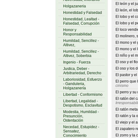
El león y el 
Holgazaneria
El león, el lo
Honestidad y Falsedad
El lobo y el c
Honestidad, Lealtad -
El lobo y el p
Falsedad, Corrupción
El loco vendi
Honor y
Responsabilidad
El molinero, s
Humildad, Sencillez -
El mono y el 
Altivez,
El mono y el
Humildad, Sencillez -
El niño y el 
Altivez, Soberbia
El oso y el flo
Ingenio - Fuerza
El oso y los
Justica, Deber -
Arbitrariedad, Derecho
El pastor y e
Laboriosidad, Esfuerzo
El perro que 
- Ganduleria,
cinismo
Holgazanería
El perro y su 
Libertad - Conformismo
El ratón del 
Libertad, Legalidad -
Irresponsabil
Despotismo, Esclavitud
El ratón met
Modestia, Humildad -
El ratón y la 
Presunción,
Ostentación
El viejo y el 
Necedad, Estupidez -
El zapatero r
Sensatez,
El zorro y la
Conocimiento