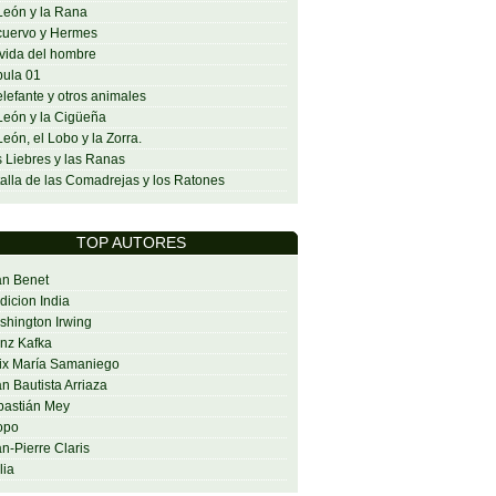
León y la Rana
cuervo y Hermes
vida del hombre
ula 01
elefante y otros animales
León y la Cigüeña
León, el Lobo y la Zorra.
 Liebres y las Ranas
alla de las Comadrejas y los Ratones
TOP AUTORES
an Benet
dicion India
hington Irwing
nz Kafka
ix María Samaniego
n Bautista Arriaza
bastián Mey
opo
n-Pierre Claris
lia