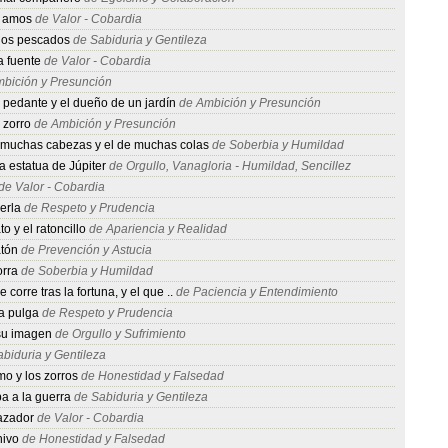
s amos
de Valor - Cobardia
 los pescados
de Sabiduria y Gentileza
a fuente
de Valor - Cobardia
bición y Presunción
el pedante y el dueño de un jardín
de Ambición y Presunción
 zorro
de Ambición y Presunción
 muchas cabezas y el de muchas colas
de Soberbia y Humildad
la estatua de Júpiter
de Orgullo, Vanagloria - Humildad, Sencillez
de Valor - Cobardia
perla
de Respeto y Prudencia
to y el ratoncillo
de Apariencia y Realidad
atón
de Prevención y Astucia
orra
de Soberbia y Humildad
corre tras la fortuna, y el que ..
de Paciencia y Entendimiento
a pulga
de Respeto y Prudencia
su imagen
de Orgullo y Sufrimiento
biduria y Gentileza
mo y los zorros
de Honestidad y Falsedad
ba a la guerra
de Sabiduria y Gentileza
cazador
de Valor - Cobardia
hivo
de Honestidad y Falsedad