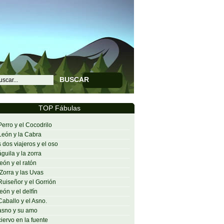
BUSCAR
TOP Fábulas
Perro y el Cocodrilo
León y la Cabra
 dos viajeros y el oso
águila y la zorra
león y el ratón
Zorra y las Uvas
Ruiseñor y el Gorrión
león y el delfín
Caballo y el Asno.
asno y su amo
ciervo en la fuente