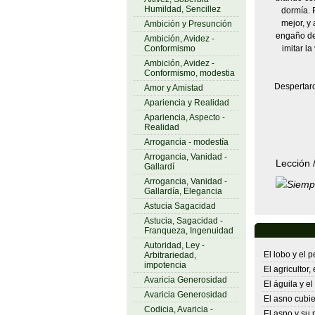
Humildad, Sencillez
dormía. 
mejor, y 
Ambición y Presunción
engaño de 
Ambición, Avidez -
Conformismo
imitar l
Ambición, Avidez -
Conformismo, modestia
Despertaro
Amor y Amistad
Apariencia y Realidad
Apariencia, Aspecto -
Realidad
Arrogancia - modestía
Arrogancia, Vanidad -
Lección 
Gallardí
Arrogancia, Vanidad -
Siempr
Gallardía, Elegancia
Astucia Sagacidad
Astucia, Sagacidad -
Franqueza, Ingenuidad
Autoridad, Ley -
El lobo y el p
Arbitrariedad,
impotencia
El agricultor,
Avaricia Generosidad
El águila y e
Avaricia Generosidad
El asno cubier
Codicia, Avaricia -
El asno y su