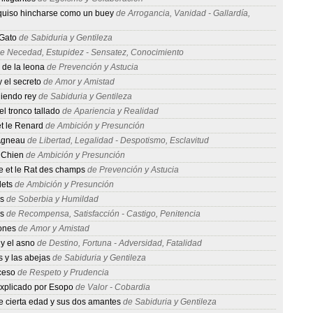
quiso hincharse como un buey
de Arrogancia, Vanidad - Gallardía,
 Gato
de Sabiduria y Gentileza
e Necedad, Estupidez - Sensatez, Conocimiento
 de la leona
de Prevención y Astucia
 el secreto
de Amor y Amistad
diendo rey
de Sabiduria y Gentileza
el tronco tallado
de Apariencia y Realidad
t le Renard
de Ambición y Presunción
'Agneau
de Libertad, Legalidad - Despotismo, Esclavitud
 Chien
de Ambición y Presunción
le et le Rat des champs
de Prevención y Astucia
ets
de Ambición y Presunción
s
de Soberbia y Humildad
s
de Recompensa, Satisfacción - Castigo, Penitencia
ones
de Amor y Amistad
y el asno
de Destino, Fortuna - Adversidad, Fatalidad
 y las abejas
de Sabiduria y Gentileza
ceso
de Respeto y Prudencia
xplicado por Esopo
de Valor - Cobardia
 cierta edad y sus dos amantes
de Sabiduria y Gentileza