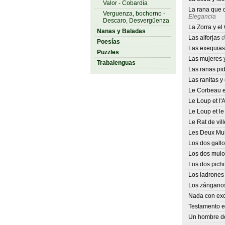
Valor - Cobardia
La rana que 
Verguenza, bochorno -
Elegancia
Descaro, Desvergüenza
La Zorra y el
Nanas y Baladas
Las alforjas
d
Poesías
Las exequias
Puzzles
Las mujeres y
Trabalenguas
Las ranas pi
Las ranitas y 
Le Corbeau e
Le Loup et l
Le Loup et le
Le Rat de vil
Les Deux Mul
Los dos gallo
Los dos mulo
Los dos pich
Los ladrones 
Los zánganos
Nada con ex
Testamento e
Un hombre de