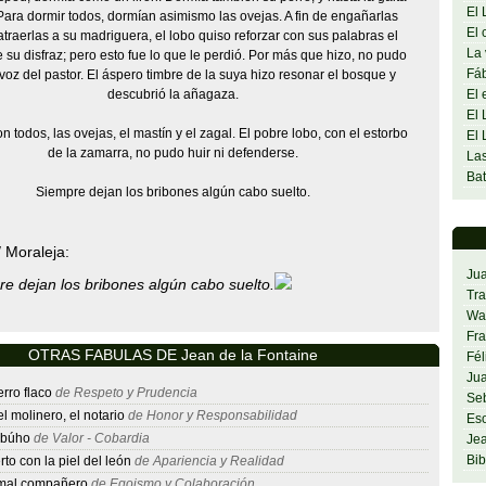
El 
Para dormir todos, dormían asimismo las ovejas. A fin de engañarlas
El 
atraerlas a su madriguera, el lobo quiso reforzar con sus palabras el
La 
su disfraz; pero esto fue lo que le perdió. Por más que hizo, no pudo
Fáb
a voz del pastor. El áspero timbre de la suya hizo resonar el bosque y
descubrió la añagaza.
El 
El 
n todos, las ovejas, el mastín y el zagal. El pobre lobo, con el estorbo
El 
de la zamarra, no pudo huir ni defenderse.
Las
Bat
Siempre dejan los bribones algún cabo suelto.
/ Moraleja:
Ju
e dejan los bribones algún cabo suelto.
Tra
Was
Fra
OTRAS FABULAS DE Jean de la Fontaine
Fél
Jua
erro flaco
de Respeto y Prudencia
Se
 el molinero, el notario
de Honor y Responsabilidad
Es
l búho
de Valor - Cobardia
Jea
Bib
to con la piel del león
de Apariencia y Realidad
 mal compañero
de Egoismo y Colaboración