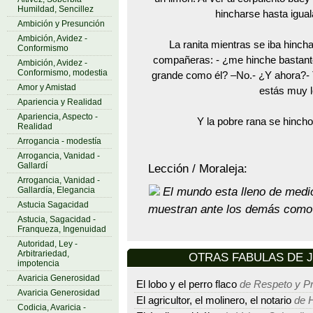
Humildad, Sencillez
hincharse hasta igual
Ambición y Presunción
Ambición, Avidez -
La ranita mientras se iba hinch
Conformismo
compañeras: - ¿me hinche bastante
Ambición, Avidez -
Conformismo, modestia
grande como él? –No.- ¿Y ahora?- T
Amor y Amistad
estás muy l
Apariencia y Realidad
Apariencia, Aspecto -
Y la pobre rana se hincho
Realidad
Arrogancia - modestía
Arrogancia, Vanidad -
Gallardí
Lección / Moraleja:
Arrogancia, Vanidad -
El mundo esta lleno de medio
Gallardía, Elegancia
Astucia Sagacidad
muestran ante los demás como
Astucia, Sagacidad -
Franqueza, Ingenuidad
Autoridad, Ley -
Arbitrariedad,
OTRAS FABULAS DE Jea
impotencia
Avaricia Generosidad
El lobo y el perro flaco
de Respeto y P
Avaricia Generosidad
El agricultor, el molinero, el notario
de H
Codicia, Avaricia -