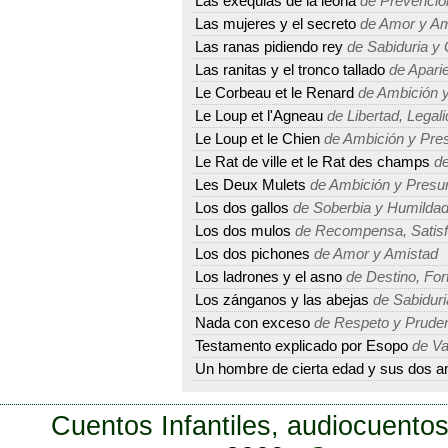
Las exequias de la leona
de Prevención
Las mujeres y el secreto
de Amor y Am
Las ranas pidiendo rey
de Sabiduria y 
Las ranitas y el tronco tallado
de Aparie
Le Corbeau et le Renard
de Ambición 
Le Loup et l'Agneau
de Libertad, Legal
Le Loup et le Chien
de Ambición y Pre
Le Rat de ville et le Rat des champs
de
Les Deux Mulets
de Ambición y Presu
Los dos gallos
de Soberbia y Humilda
Los dos mulos
de Recompensa, Satisfa
Los dos pichones
de Amor y Amistad
Los ladrones y el asno
de Destino, For
Los zánganos y las abejas
de Sabiduri
Nada con exceso
de Respeto y Prude
Testamento explicado por Esopo
de Va
Un hombre de cierta edad y sus dos 
Cuentos Infantiles, audiocuentos