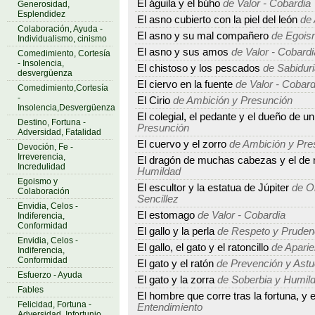
El águila y el búho
de Valor - Cobardia
Generosidad,
Esplendidez
El asno cubierto con la piel del león
de 
Colaboración, Ayuda -
El asno y su mal compañero
de Egois
Individualismo, cinismo
El asno y sus amos
de Valor - Cobardi
Comedimiento, Cortesía
- Insolencia,
El chistoso y los pescados
de Sabiduri
desvergüenza
El ciervo en la fuente
de Valor - Cobard
Comedimiento,Cortesía
-
El Cirio
de Ambición y Presunción
Insolencia,Desvergüenza
El colegial, el pedante y el dueño de un
Destino, Fortuna -
Presunción
Adversidad, Fatalidad
El cuervo y el zorro
de Ambición y Pre
Devoción, Fe -
Irreverencia,
El dragón de muchas cabezas y el de
Incredulidad
Humildad
Egoismo y
El escultor y la estatua de Júpiter
de Or
Colaboración
Sencillez
Envidia, Celos -
El estomago
de Valor - Cobardia
Indiferencia,
Conformidad
El gallo y la perla
de Respeto y Pruden
Envidia, Celos -
El gallo, el gato y el ratoncillo
de Aparie
Indiferencia,
Conformidad
El gato y el ratón
de Prevención y Astu
Esfuerzo - Ayuda
El gato y la zorra
de Soberbia y Humil
Fables
El hombre que corre tras la fortuna, y e
Felicidad, Fortuna -
Entendimiento
Adversidad, Infortunio