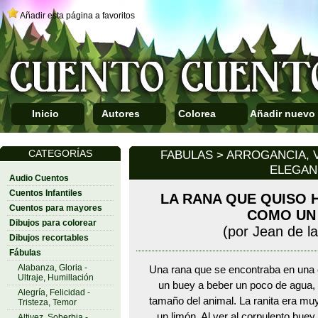
Añadir esta página a favoritos
Inicio
Autores
Colorea
Añadir nuevo
CATEGORÍAS
FABULAS > ARROGANCIA, V
ELEGAN
Audio Cuentos
Cuentos Infantiles
LA RANA QUE QUISO 
Cuentos para mayores
COMO UN
Dibujos para colorear
(por Jean de l
Dibujos recortables
Fábulas
Alabanza, Gloria -
Una rana que se encontraba en una c
Ultraje, Humillación
un buey a beber un poco de agua, y
Alegría, Felicidad -
tamaño del animal. La ranita era m
Tristeza, Temor
un limón. Al ver al corpulento buey 
Altivez, Soberbia -