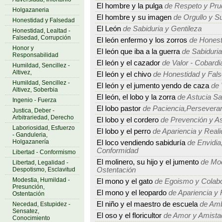
El hombre y la pulga
de Respeto y Pru
Holgazaneria
El hombre y su imagen
de Orgullo y Su
Honestidad y Falsedad
El León
de Sabiduria y Gentileza
Honestidad, Lealtad -
Falsedad, Corrupción
El león enfermo y los zorros
de Honest
Honor y
El león que iba a la guerra
de Sabiduria
Responsabilidad
El león y el cazador
de Valor - Cobardi
Humildad, Sencillez -
Altivez,
El león y el chivo
de Honestidad y Fal
Humildad, Sencillez -
El león y el jumento yendo de caza
de 
Altivez, Soberbia
El león, el lobo y la zorra
de Astucia S
Ingenio - Fuerza
El lobo pastor
de Paciencia,Perseveran
Justica, Deber -
Arbitrariedad, Derecho
El lobo y el cordero
de Prevención y As
Laboriosidad, Esfuerzo
El lobo y el perro
de Apariencia y Real
- Ganduleria,
Holgazanería
El loco vendiendo sabiduría
de Envidia,
Conformidad
Libertad - Conformismo
El molinero, su hijo y el jumento
de Mod
Libertad, Legalidad -
Despotismo, Esclavitud
Ostentación
Modestia, Humildad -
El mono y el gato
de Egoismo y Colabo
Presunción,
El mono y el leopardo
de Apariencia y 
Ostentación
El niño y el maestro de escuela
de Amb
Necedad, Estupidez -
Sensatez,
El oso y el floricultor
de Amor y Amista
Conocimiento