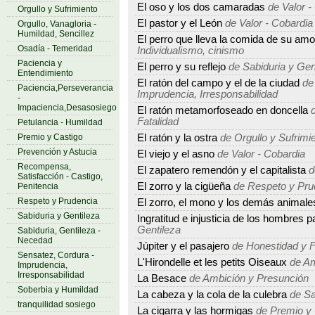
El oso y los dos camaradas
de Valor -
Orgullo y Sufrimiento
El pastor y el León
de Valor - Cobardia
Orgullo, Vanagloria -
Humildad, Sencillez
El perro que lleva la comida de su amo
Osadía - Temeridad
Individualismo, cinismo
Paciencia y
El perro y su reflejo
de Sabiduria y Gen
Entendimiento
El ratón del campo y el de la ciudad
de 
Paciencia,Perseverancia
Imprudencia, Irresponsabilidad
-
Impaciencia,Desasosiego
El ratón metamorfoseado en doncella
d
Fatalidad
Petulancia - Humildad
Premio y Castigo
El ratón y la ostra
de Orgullo y Sufrimi
Prevención y Astucia
El viejo y el asno
de Valor - Cobardia
Recompensa,
El zapatero remendón y el capitalista
d
Satisfacción - Castigo,
El zorro y la cigüeña
de Respeto y Pru
Penitencia
Respeto y Prudencia
El zorro, el mono y los demás animale
Sabiduria y Gentileza
Ingratitud e injusticia de los hombres p
Gentileza
Sabiduria, Gentileza -
Necedad
Júpiter y el pasajero
de Honestidad y 
Sensatez, Cordura -
L'Hirondelle et les petits Oiseaux
de Am
Imprudencia,
Irresponsabilidad
La Besace
de Ambición y Presunción
Soberbia y Humildad
La cabeza y la cola de la culebra
de Sa
tranquilidad sosiego
La cigarra y las hormigas
de Premio y 