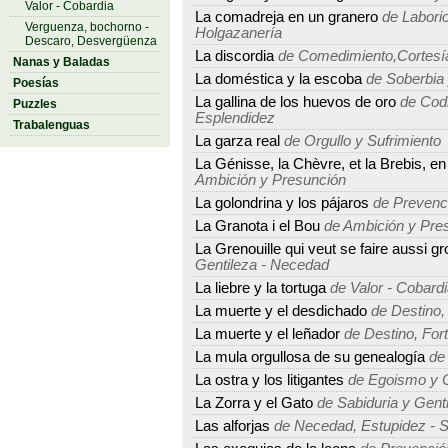
Valor - Cobardia
La comadreja en un granero
de Laborio
Verguenza, bochorno -
Holgazanería
Descaro, Desvergüenza
La discordia
de Comedimiento,Cortesía
Nanas y Baladas
La doméstica y la escoba
de Soberbia
Poesías
La gallina de los huevos de oro
de Codi
Puzzles
Esplendidez
Trabalenguas
La garza real
de Orgullo y Sufrimiento
La Génisse, la Chèvre, et la Brebis, en
Ambición y Presunción
La golondrina y los pájaros
de Prevenci
La Granota i el Bou
de Ambición y Pre
La Grenouille qui veut se faire aussi g
Gentileza - Necedad
La liebre y la tortuga
de Valor - Cobard
La muerte y el desdichado
de Destino, 
La muerte y el leñador
de Destino, Fort
La mula orgullosa de su genealogía
de 
La ostra y los litigantes
de Egoismo y C
La Zorra y el Gato
de Sabiduria y Gent
Las alforjas
de Necedad, Estupidez - 