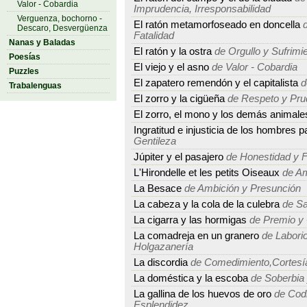
Valor - Cobardia
Imprudencia, Irresponsabilidad
Verguenza, bochorno -
El ratón metamorfoseado en doncella
d
Descaro, Desvergüenza
Fatalidad
Nanas y Baladas
El ratón y la ostra
de Orgullo y Sufrimi
Poesías
El viejo y el asno
de Valor - Cobardia
Puzzles
El zapatero remendón y el capitalista
d
Trabalenguas
El zorro y la cigüeña
de Respeto y Pru
El zorro, el mono y los demás animale
Ingratitud e injusticia de los hombres p
Gentileza
Júpiter y el pasajero
de Honestidad y 
L'Hirondelle et les petits Oiseaux
de Am
La Besace
de Ambición y Presunción
La cabeza y la cola de la culebra
de Sa
La cigarra y las hormigas
de Premio y 
La comadreja en un granero
de Laborio
Holgazanería
La discordia
de Comedimiento,Cortesía
La doméstica y la escoba
de Soberbia
La gallina de los huevos de oro
de Codi
Esplendidez