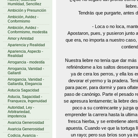
Humildad, Sencillez
liebre.
Ambición y Presunción
Tendrás que purgarte, antes d
Ambición, Avidez -
Conformismo
- Loca o no loca, mant
Ambición, Avidez -
Conformismo, modestia
Apostaron, pues, y pusieron junto a
Amor y Amistad
que era, no importa a nuestro caso, 
Apariencia y Realidad
contiend
Apariencia, Aspecto -
Realidad
Nuestra liebre no tenía que dar más 
Arrogancia - modestía
refiriéndome a los saltos desesper
Arrogancia, Vanidad -
Gallardí
ya de cera los perros, y ella los
Arrogancia, Vanidad -
devorar el yermo y la pradera. Ten
Gallardía, Elegancia
para pacer, para dormir y para olfatea
Astucia Sagacidad
paso de canónigo. Parte el pesado re
Astucia, Sagacidad -
se apresura lentamente; la liebre desd
Franqueza, Ingenuidad
Autoridad, Ley -
poco a su contrincante y juzga q
Arbitrariedad,
emprender la carrera hasta la ultim
impotencia
fresca hierba, y se entretiene aten
Avaricia Generosidad
apuesta. Cuando ve que la tortuga l
Avaricia Generosidad
un rayo; pero sus bríos son ya inút
Codicia, Avaricia -