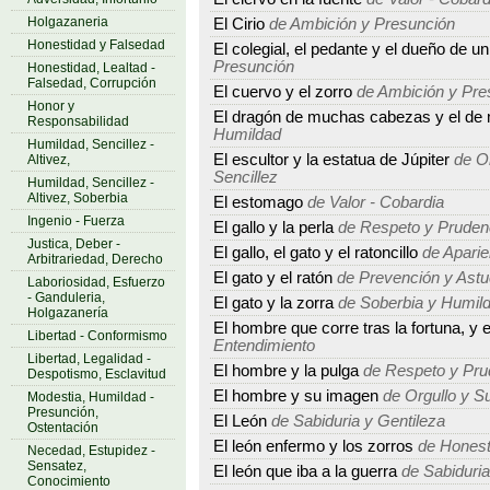
Holgazaneria
El Cirio
de Ambición y Presunción
Honestidad y Falsedad
El colegial, el pedante y el dueño de un
Presunción
Honestidad, Lealtad -
Falsedad, Corrupción
El cuervo y el zorro
de Ambición y Pre
Honor y
El dragón de muchas cabezas y el de
Responsabilidad
Humildad
Humildad, Sencillez -
El escultor y la estatua de Júpiter
de Or
Altivez,
Sencillez
Humildad, Sencillez -
Altivez, Soberbia
El estomago
de Valor - Cobardia
Ingenio - Fuerza
El gallo y la perla
de Respeto y Pruden
Justica, Deber -
El gallo, el gato y el ratoncillo
de Aparie
Arbitrariedad, Derecho
El gato y el ratón
de Prevención y Astu
Laboriosidad, Esfuerzo
- Ganduleria,
El gato y la zorra
de Soberbia y Humil
Holgazanería
El hombre que corre tras la fortuna, y e
Libertad - Conformismo
Entendimiento
Libertad, Legalidad -
El hombre y la pulga
de Respeto y Pru
Despotismo, Esclavitud
El hombre y su imagen
de Orgullo y Su
Modestia, Humildad -
Presunción,
El León
de Sabiduria y Gentileza
Ostentación
El león enfermo y los zorros
de Honest
Necedad, Estupidez -
Sensatez,
El león que iba a la guerra
de Sabiduria
Conocimiento