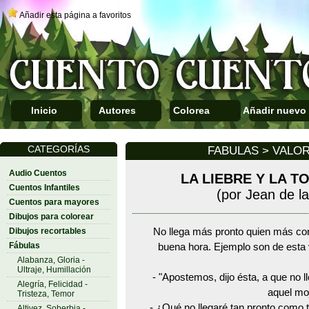
Añadir esta página a favoritos
Inicio
Autores
Colorea
Añadir nuevo
CATEGORÍAS
FABULAS > VALOR
Audio Cuentos
LA LIEBRE Y LA 
Cuentos Infantiles
(por Jean de l
Cuentos para mayores
Dibujos para colorear
Dibujos recortables
No llega más pronto quien más corr
Fábulas
buena hora. Ejemplo son de esta ve
Alabanza, Gloria -
Ultraje, Humillación
- "Apostemos, dijo ésta, a que no 
Alegría, Felicidad -
aquel mo
Tristeza, Temor
- ¿Qué no llegaré tan pronto como 
Altivez, Soberbia -