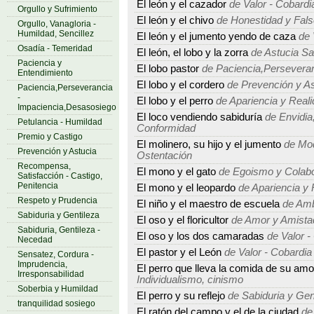
El león y el cazador
de Valor - Cobardi
Orgullo y Sufrimiento
El león y el chivo
de Honestidad y Fal
Orgullo, Vanagloria -
Humildad, Sencillez
El león y el jumento yendo de caza
de 
Osadía - Temeridad
El león, el lobo y la zorra
de Astucia S
Paciencia y
El lobo pastor
de Paciencia,Perseveran
Entendimiento
El lobo y el cordero
de Prevención y As
Paciencia,Perseverancia
-
El lobo y el perro
de Apariencia y Real
Impaciencia,Desasosiego
El loco vendiendo sabiduría
de Envidia,
Petulancia - Humildad
Conformidad
Premio y Castigo
El molinero, su hijo y el jumento
de Mod
Prevención y Astucia
Ostentación
Recompensa,
El mono y el gato
de Egoismo y Colabo
Satisfacción - Castigo,
Penitencia
El mono y el leopardo
de Apariencia y 
Respeto y Prudencia
El niño y el maestro de escuela
de Amb
Sabiduria y Gentileza
El oso y el floricultor
de Amor y Amista
Sabiduria, Gentileza -
El oso y los dos camaradas
de Valor -
Necedad
El pastor y el León
de Valor - Cobardia
Sensatez, Cordura -
Imprudencia,
El perro que lleva la comida de su amo
Irresponsabilidad
Individualismo, cinismo
Soberbia y Humildad
El perro y su reflejo
de Sabiduria y Gen
tranquilidad sosiego
El ratón del campo y el de la ciudad
de 