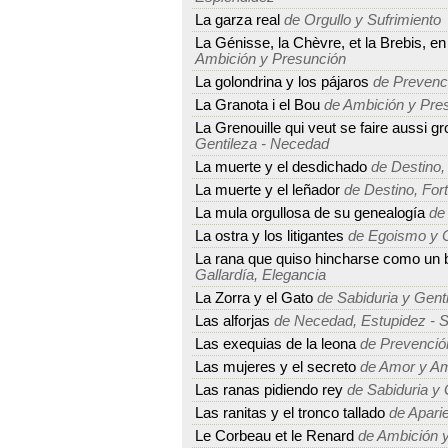
La garza real
de Orgullo y Sufrimiento
La Génisse, la Chèvre, et la Brebis, en
Ambición y Presunción
La golondrina y los pájaros
de Prevenci
La Granota i el Bou
de Ambición y Pre
La Grenouille qui veut se faire aussi g
Gentileza - Necedad
La muerte y el desdichado
de Destino, 
La muerte y el leñador
de Destino, Fort
La mula orgullosa de su genealogía
de 
La ostra y los litigantes
de Egoismo y C
La rana que quiso hincharse como un 
Gallardía, Elegancia
La Zorra y el Gato
de Sabiduria y Gent
Las alforjas
de Necedad, Estupidez - 
Las exequias de la leona
de Prevención
Las mujeres y el secreto
de Amor y Am
Las ranas pidiendo rey
de Sabiduria y 
Las ranitas y el tronco tallado
de Aparie
Le Corbeau et le Renard
de Ambición 