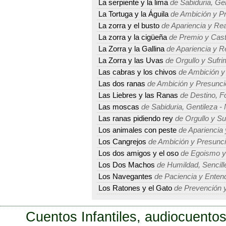
La serpiente y la lima
de Sabiduria, Ge
La Tortuga y la Águila
de Ambición y P
La zorra y el busto
de Apariencia y Rea
La zorra y la cigüeña
de Premio y Cast
La Zorra y la Gallina
de Apariencia y R
La Zorra y las Uvas
de Orgullo y Sufri
Las cabras y los chivos
de Ambición y
Las dos ranas
de Ambición y Presunci
Las Liebres y las Ranas
de Destino, Fo
Las moscas
de Sabiduria, Gentileza -
Las ranas pidiendo rey
de Orgullo y Su
Los animales con peste
de Apariencia 
Los Cangrejos
de Ambición y Presunc
Los dos amigos y el oso
de Egoismo y
Los Dos Machos
de Humildad, Sencille
Los Navegantes
de Paciencia y Enten
Los Ratones y el Gato
de Prevención y
Cuentos Infantiles, audiocuentos