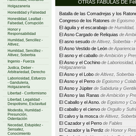
OTRAS FABULAS DE Féli
Holgazaneria
Honestidad y Falsedad
Batalla de las Comadrejas y los Raton
Honestidad, Lealtad -
Congreso de los Ratones
de Egoismo 
Falsedad, Corrupción
El águila y el escarabajo
de Humildad, S
Honor y
Responsabilidad
El Asno Cargado de Reliquias
de Ambic
Humildad, Sencillez -
El asno sesudo
de Altivez, Soberbia - 
Altivez,
El Asno Vestido de León
de Apariencia
Humildad, Sencillez -
Altivez, Soberbia
El asno y el caballo
de Ambición y Pre
Ingenio - Fuerza
El Asno y el Cochino
de Laboriosidad, 
Holgazanería
Justica, Deber -
Arbitrariedad, Derecho
El Asno y el Lobo
de Altivez, Soberbia 
Laboriosidad, Esfuerzo
El Asno y el Perro
de Egoismo y Colab
- Ganduleria,
Holgazanería
El Asno y Júpiter
de Sabiduria y Gentil
Libertad - Conformismo
El Asno y las Ranas
de Ambición y Pr
Libertad, Legalidad -
El Caballo y el Asno.
de Egoismo y Col
Despotismo, Esclavitud
El caballo y el ciervo
de Orgullo y Sufr
Modestia, Humildad -
Presunción,
El calvo y la mosca
de Altivez, Soberbi
Ostentación
El Cazador y el Perro
de Fables
Necedad, Estupidez -
Sensatez,
El Cazador y la Perdiz
de Honor y Res
Conocimiento