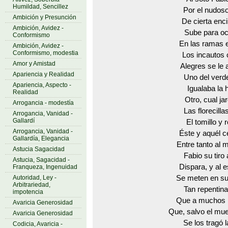
Humildad, Sencillez
Por el nudoso
Ambición y Presunción
De cierta enci
Ambición, Avidez -
Sube para oc
Conformismo
En las ramas 
Ambición, Avidez -
Conformismo, modestia
Los incautos
Amor y Amistad
Alegres se le 
Apariencia y Realidad
Uno del verd
Apariencia, Aspecto -
Igualaba la 
Realidad
Otro, cual ja
Arrogancia - modestía
Las florecilla
Arrogancia, Vanidad -
Gallardí
El tomillo y
Arrogancia, Vanidad -
Éste y aquél c
Gallardía, Elegancia
Entre tanto al 
Astucia Sagacidad
Fabio su tiro
Astucia, Sagacidad -
Dispara, y al 
Franqueza, Ingenuidad
Autoridad, Ley -
Se meten en s
Arbitrariedad,
Tan repentin
impotencia
Que a muchos 
Avaricia Generosidad
Que, salvo el mue
Avaricia Generosidad
Se los tragó la
Codicia, Avaricia -