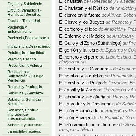
El charlatán
de Honestidad y Falsedad
Orgullo y Sufrimiento
El Charlatán y el Rústico
de Ambición 
Orgullo, Vanagloria -
Humildad, Sencillez
El ciervo en la fuente
de Altivez, Sober
Osadía - Temeridad
El Ciervo y los Bueyes
de Respeto y P
Paciencia y
El cordero y el lobo
de Ambición y Pre
Entendimiento
El Enfermo y el Médico
de Ambición y
Paciencia,Perseverancia
-
El Gallo y el Zorro (Samaniego)
de Pre
Impaciencia,Desasosiego
El gorrión y la liebre
de Egoismo y Col
Petulancia - Humildad
El herrero y el perro
de Laboriosidad, E
Premio y Castigo
Holgazanería
Prevención y Astucia
El Hombre y la Comadreja
de Aparienc
Recompensa,
El hombre y la culebra
de Prevención y
Satisfacción - Castigo,
Penitencia
El Hombre y la Pulga
de Devoción, Fe -
Respeto y Prudencia
El Jabalí y la Zorra
de Prevención y As
Sabiduria y Gentileza
El labrador y la cigüeña
de Honor y Re
Sabiduria, Gentileza -
El Labrador y la Providencia
de Sabidur
Necedad
Sensatez, Cordura -
El León Enamorado
de Ambición y Pre
Imprudencia,
El León Envejecido
de Humildad, Sencil
Irresponsabilidad
El león vencido por el hombre
de Sensa
Soberbia y Humildad
Irresponsabilidad
tranquilidad sosiego