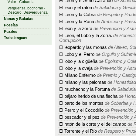
El León y el Asno Cazando
de Soberbi
Valor - Cobardia
El león y el ratón
de Sabiduria y Gentil
Verguenza, bochorno -
Descaro, Desvergüenza
El León y la Cabra
de Respeto y Prude
Nanas y Baladas
El León y la Rana
de Ambición y Presu
Poesías
El león y la zorra
de Prevención y Astu
Puzzles
El León, el Lobo y la Zorra.
de Honestid
Trabalenguas
Corrupción
El leopardo y las monas
de Altivez, So
El Lobo y el Perro
de Orgullo y Sufrimi
El lobo y la cigüeña
de Egoismo y Cola
El lobo y la oveja
de Prevención y Astu
El Milano Enfermo
de Premio y Castig
El milano y las palomas
de Honestidad
El muchacho y la Fortuna
de Sabiduria
El pájaro herido de una flecha
de Honor
El parto de los montes
de Soberbia y 
El Perro y el Cocodrilo
de Prevención y
El pescador y el pez
de Prevención y A
El ratón de la corte y el del campo
de R
El Torrente y el Río
de Respeto y Prud