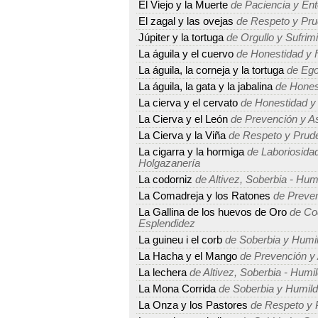
El Viejo y la Muerte
de Paciencia y Ent
El zagal y las ovejas
de Respeto y Pru
Júpiter y la tortuga
de Orgullo y Sufrim
La águila y el cuervo
de Honestidad y 
La águila, la corneja y la tortuga
de Ego
La águila, la gata y la jabalina
de Hones
La cierva y el cervato
de Honestidad y
La Cierva y el León
de Prevención y As
La Cierva y la Viña
de Respeto y Prud
La cigarra y la hormiga
de Laboriosidad
Holgazanería
La codorniz
de Altivez, Soberbia - Humi
La Comadreja y los Ratones
de Preven
La Gallina de los huevos de Oro
de Cod
Esplendidez
La guineu i el corb
de Soberbia y Humi
La Hacha y el Mango
de Prevención y 
La lechera
de Altivez, Soberbia - Humil
La Mona Corrida
de Soberbia y Humil
La Onza y los Pastores
de Respeto y 