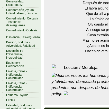
Generosidad,
Después de tant
Esplendidez
¿Habrá alguno
Colaboración, Ayuda -
Individualismo, cinismo
Que de allí a 
Comedimiento, Cortesía
La tímida ca
- Insolencia,
Olvidando el 
desvergüenza
Al riesgo se p
Comedimiento,Cortesía
-
Cosa extraña
Insolencia,Desvergüenza
Mas no se admire
Destino, Fortuna -
¿Acaso los 
Adversidad, Fatalidad
Devoción, Fe -
Hacen de otra
Irreverencia,
Incredulidad
Egoismo y
Colaboración
Lección / Moraleja:
Envidia, Celos -
Indiferencia,
Muchas veces los humanos 
Conformidad
y 'olvidamos' demasiado pronto
Envidia, Celos -
Indiferencia,
prudentes,aun despues de habe
Conformidad
peligo.
Esfuerzo - Ayuda
Fables
Felicidad, Fortuna -
Adversidad, Infortunio