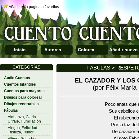
Añadir esta página a favoritos
Inicio
Autores
Colorea
Añadir nuevo
CATEGORÍAS
FABULAS > RESPET
Audio Cuentos
EL CAZADOR Y LOS
Cuentos Infantiles
(por Félix Marí
Cuentos para mayores
Dibujos para colorear
Dibujos recortables
Poco antes que 
Fábulas
Sus cabellos 
Alabanza, Gloria -
El rubicundo
Ultraje, Humillación
Por la faz de l
Alegría, Felicidad -
De cazador 
Tristeza, Temor
Al soto Fabio
Altivez, Soberbia -