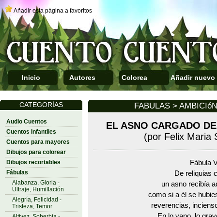
Añadir esta página a favoritos
Inicio
Autores
Colorea
Añadir nuevo
CATEGORÍAS
FABULAS > AMBICIó
Audio Cuentos
EL ASNO CARGADO DE
Cuentos Infantiles
(por Felix Maria
Cuentos para mayores
Dibujos para colorear
Dibujos recortables
Fábula V
Fábulas
De reliquias 
Alabanza, Gloria -
un asno recibía a
Ultraje, Humillación
como si a él se hubi
Alegría, Felicidad -
reverencias, inciens
Tristeza, Temor
En lo vano, lo grav
Altivez, Soberbia -