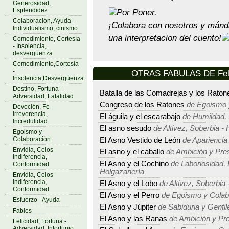
Generosidad,
Esplendidez
Por Poner.
Colaboración, Ayuda -
¡Colabora con nosotros y mán
Individualismo, cinismo
una interpretacion del cuento!
Comedimiento, Cortesía
- Insolencia,
desvergüenza
Comedimiento,Cortesía
-
OTRAS FABULAS DE Feli
Insolencia,Desvergüenza
Destino, Fortuna -
Batalla de las Comadrejas y los Raton
Adversidad, Fatalidad
Congreso de los Ratones
de Egoismo 
Devoción, Fe -
Irreverencia,
El águila y el escarabajo
de Humildad, S
Incredulidad
El asno sesudo
de Altivez, Soberbia - 
Egoismo y
Colaboración
El Asno Vestido de León
de Apariencia
Envidia, Celos -
El asno y el caballo
de Ambición y Pre
Indiferencia,
El Asno y el Cochino
de Laboriosidad, 
Conformidad
Holgazanería
Envidia, Celos -
Indiferencia,
El Asno y el Lobo
de Altivez, Soberbia 
Conformidad
El Asno y el Perro
de Egoismo y Colab
Esfuerzo - Ayuda
El Asno y Júpiter
de Sabiduria y Gentil
Fables
El Asno y las Ranas
de Ambición y Pr
Felicidad, Fortuna -
Adversidad, Infortunio