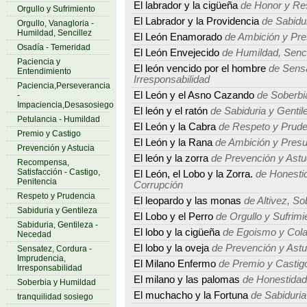
El labrador y la cigüeña
de Honor y Re
Orgullo y Sufrimiento
El Labrador y la Providencia
de Sabidur
Orgullo, Vanagloria -
Humildad, Sencillez
El León Enamorado
de Ambición y Pre
Osadía - Temeridad
El León Envejecido
de Humildad, Sencil
Paciencia y
El león vencido por el hombre
de Sensa
Entendimiento
Irresponsabilidad
Paciencia,Perseverancia
El León y el Asno Cazando
de Soberbi
-
Impaciencia,Desasosiego
El león y el ratón
de Sabiduria y Gentil
Petulancia - Humildad
El León y la Cabra
de Respeto y Prude
Premio y Castigo
El León y la Rana
de Ambición y Presu
Prevención y Astucia
El león y la zorra
de Prevención y Astu
Recompensa,
Satisfacción - Castigo,
El León, el Lobo y la Zorra.
de Honestid
Penitencia
Corrupción
Respeto y Prudencia
El leopardo y las monas
de Altivez, So
Sabiduria y Gentileza
El Lobo y el Perro
de Orgullo y Sufrimi
Sabiduria, Gentileza -
El lobo y la cigüeña
de Egoismo y Cola
Necedad
El lobo y la oveja
de Prevención y Astu
Sensatez, Cordura -
Imprudencia,
El Milano Enfermo
de Premio y Castig
Irresponsabilidad
El milano y las palomas
de Honestidad
Soberbia y Humildad
El muchacho y la Fortuna
de Sabiduria
tranquilidad sosiego