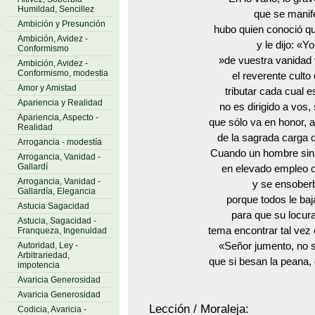
Humildad, Sencillez
que se manif
Ambición y Presunción
hubo quien conoció q
Ambición, Avidez -
y le dijo: «Yo
Conformismo
»de vuestra vanidad 
Ambición, Avidez -
Conformismo, modestia
el reverente culto
Amor y Amistad
tributar cada cual 
Apariencia y Realidad
no es dirigido a vos,
Apariencia, Aspecto -
que sólo va en honor, a
Realidad
de la sagrada carga 
Arrogancia - modestía
Cuando un hombre sin 
Arrogancia, Vanidad -
Gallardí
en elevado empleo o
Arrogancia, Vanidad -
y se ensober
Gallardía, Elegancia
porque todos le baj
Astucia Sagacidad
para que su locura
Astucia, Sagacidad -
tema encontrar tal vez 
Franqueza, Ingenuidad
Autoridad, Ley -
«Señor jumento, no s
Arbitrariedad,
que si besan la peana, 
impotencia
Avaricia Generosidad
Avaricia Generosidad
Lección / Moraleja:
Codicia, Avaricia -