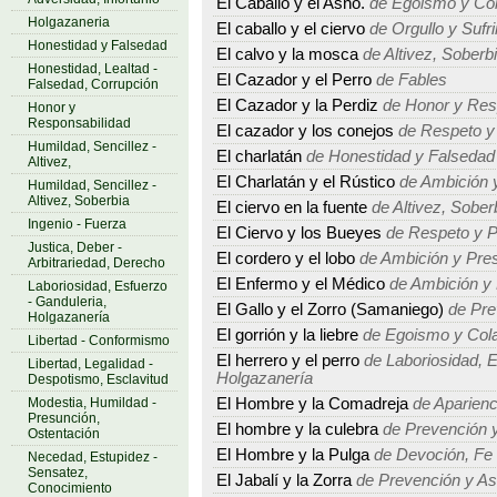
El Caballo y el Asno.
de Egoismo y Col
Holgazaneria
El caballo y el ciervo
de Orgullo y Sufr
Honestidad y Falsedad
El calvo y la mosca
de Altivez, Soberbi
Honestidad, Lealtad -
El Cazador y el Perro
de Fables
Falsedad, Corrupción
El Cazador y la Perdiz
de Honor y Res
Honor y
Responsabilidad
El cazador y los conejos
de Respeto y
Humildad, Sencillez -
El charlatán
de Honestidad y Falsedad
Altivez,
El Charlatán y el Rústico
de Ambición 
Humildad, Sencillez -
Altivez, Soberbia
El ciervo en la fuente
de Altivez, Sober
Ingenio - Fuerza
El Ciervo y los Bueyes
de Respeto y P
Justica, Deber -
El cordero y el lobo
de Ambición y Pre
Arbitrariedad, Derecho
El Enfermo y el Médico
de Ambición y
Laboriosidad, Esfuerzo
- Ganduleria,
El Gallo y el Zorro (Samaniego)
de Pre
Holgazanería
El gorrión y la liebre
de Egoismo y Col
Libertad - Conformismo
El herrero y el perro
de Laboriosidad, E
Libertad, Legalidad -
Holgazanería
Despotismo, Esclavitud
Modestia, Humildad -
El Hombre y la Comadreja
de Aparienc
Presunción,
El hombre y la culebra
de Prevención y
Ostentación
El Hombre y la Pulga
de Devoción, Fe -
Necedad, Estupidez -
Sensatez,
El Jabalí y la Zorra
de Prevención y As
Conocimiento