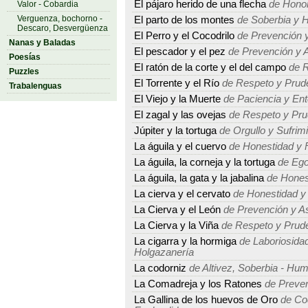
El pájaro herido de una flecha
de Honor
Valor - Cobardia
Verguenza, bochorno -
El parto de los montes
de Soberbia y 
Descaro, Desvergüenza
El Perro y el Cocodrilo
de Prevención y
Nanas y Baladas
El pescador y el pez
de Prevención y A
Poesías
El ratón de la corte y el del campo
de R
Puzzles
El Torrente y el Río
de Respeto y Prud
Trabalenguas
El Viejo y la Muerte
de Paciencia y Ent
El zagal y las ovejas
de Respeto y Pru
Júpiter y la tortuga
de Orgullo y Sufrim
La águila y el cuervo
de Honestidad y 
La águila, la corneja y la tortuga
de Ego
La águila, la gata y la jabalina
de Hones
La cierva y el cervato
de Honestidad y
La Cierva y el León
de Prevención y As
La Cierva y la Viña
de Respeto y Prud
La cigarra y la hormiga
de Laboriosidad
Holgazanería
La codorniz
de Altivez, Soberbia - Humi
La Comadreja y los Ratones
de Preven
La Gallina de los huevos de Oro
de Cod