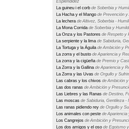
Esplendidez
La guineu i el corb
de Soberbia y Humi
La Hacha y el Mango
de Prevención y 
La lechera
de Altivez, Soberbia - Humil
La Mona Corrida
de Soberbia y Humil
La Onza y los Pastores
de Respeto y 
La serpiente y la lima
de Sabiduria, Ge
La Tortuga y la Águila
de Ambición y P
La zorra y el busto
de Apariencia y Rea
La zorra y la cigüeña
de Premio y Cast
La Zorra y la Gallina
de Apariencia y R
La Zorra y las Uvas
de Orgullo y Sufri
Las cabras y los chivos
de Ambición y
Las dos ranas
de Ambición y Presunci
Las Liebres y las Ranas
de Destino, Fo
Las moscas
de Sabiduria, Gentileza -
Las ranas pidiendo rey
de Orgullo y Su
Los animales con peste
de Apariencia 
Los Cangrejos
de Ambición y Presunc
Los dos amigos y el oso
de Egoismo y